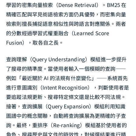
學習的密集向量檢索（Dense Retrieval）。BM25 在
精確匹配與罕見術語檢索方面仍具優勢，而密集向量
檢索則擅長捕捉語意相似性與跨語言對應關係。兩者
的分數經過學習式權重融合（Learned Score
Fusion），取各自之長。
查詢理解（Query Understanding）模組進一步提升
了搜尋的精準度。當使用者輸入一個模糊的查詢——
例如「最近關於 AI 的法規有什麼變化」——系統首先
進行意圖識別（Intent Recognition），判斷使用者是
要追蹤法規更新、搜尋特定條文還是比較不同法規。
接著，查詢擴展（Query Expansion）模組利用知識
圖譜中的概念關聯，自動將查詢擴展為更精確的子查
詢。最終，重排序（Re-ranking）模組基於使用者的
角色、搜尋歷史與文件的時效性，對候選結果進行精