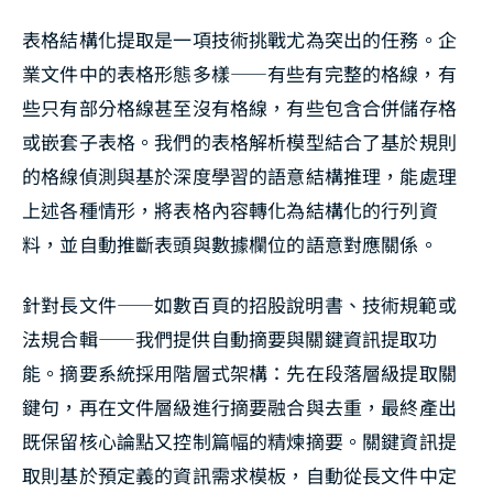
表格結構化提取是一項技術挑戰尤為突出的任務。企
業文件中的表格形態多樣——有些有完整的格線，有
些只有部分格線甚至沒有格線，有些包含合併儲存格
或嵌套子表格。我們的表格解析模型結合了基於規則
的格線偵測與基於深度學習的語意結構推理，能處理
上述各種情形，將表格內容轉化為結構化的行列資
料，並自動推斷表頭與數據欄位的語意對應關係。
針對長文件——如數百頁的招股說明書、技術規範或
法規合輯——我們提供自動摘要與關鍵資訊提取功
能。摘要系統採用階層式架構：先在段落層級提取關
鍵句，再在文件層級進行摘要融合與去重，最終產出
既保留核心論點又控制篇幅的精煉摘要。關鍵資訊提
取則基於預定義的資訊需求模板，自動從長文件中定