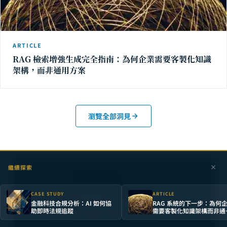
ARTICLE
RAG 檢索增強生成完全指南：為何企業需要客製化知識
架構，而非通用方案
瀏覽全部洞見
繼續探索
NEXT STEP
想深入探討這個議題？
CASE STUDY
ARTICLE
金融科技合規分析：AI 如何協
RAG 系統的下一步：為何
助即時法規追蹤
需要客製化知識架構而非通
我們的團隊擁有博士級研究與產業實務經驗，無論
方案