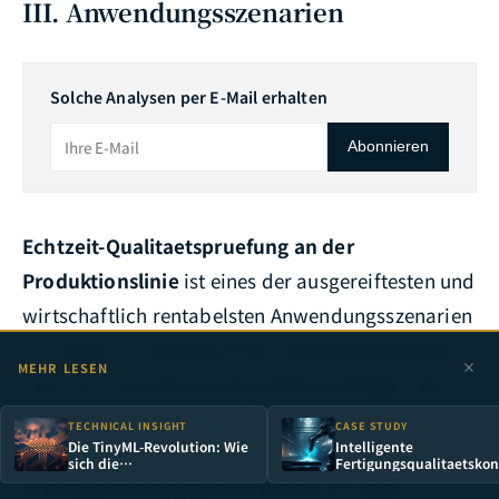
III. Anwendungsszenarien
Solche Analysen per E-Mail erhalten
Abonnieren
Echtzeit-Qualitaetspruefung an der
Produktionslinie
ist eines der ausgereiftesten und
wirtschaftlich rentabelsten Anwendungsszenarien
von Edge AI. Herkoemmliche Qualitaetskontrolle
MEHR LESEN
setzt auf manuelle Stichprobenpruefungen oder
den Batch-Upload von Bildern in die Cloud zur
TECHNICAL INSIGHT
CASE STUDY
Die TinyML-Revolution: Wie
Intelligente
Offline-Analyse -- beides kann keine 100%ige
sich die
Fertigungsqualitaetskont
Fertigungsindustrie
Wie AI-Bildinspektion ei
Echtzeitpruefung gewaehrleisten. Im Edge-
veraendert, wenn AI-
100%-Pruefung ermoegli