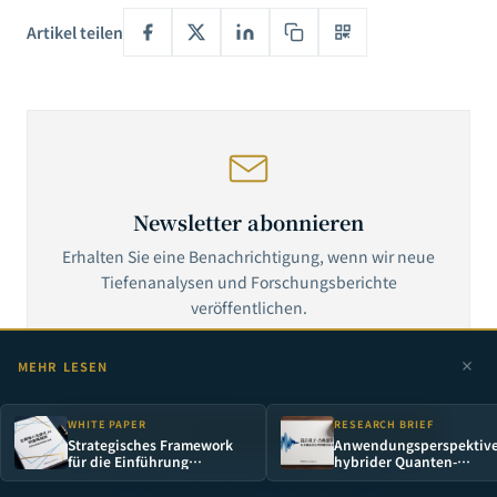
Artikel teilen
Newsletter abonnieren
Erhalten Sie eine Benachrichtigung, wenn wir neue
Tiefenanalysen und Forschungsberichte
veröffentlichen.
MEHR LESEN
WHITE PAPER
RESEARCH BRIEF
Abonnieren
Strategisches Framework
Anwendungsperspektiv
für die Einführung
hybrider Quanten-
generativer KI in
Klassischer Berechnung 
Wir respektieren Ihre Privatsphäre und geben Ihre
Unternehmen: Vom Proof of
der Finanzoptimierung