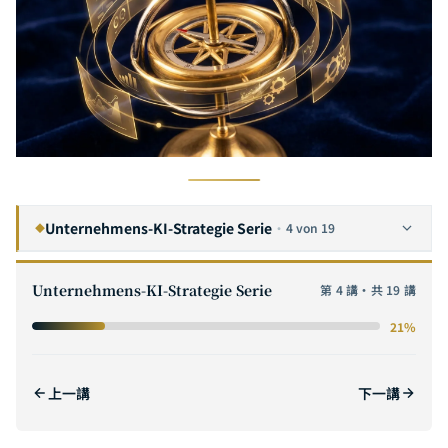
Unternehmens-KI-Strategie Serie
·
4 von 19
◆
Vollständiger Leitfaden zur digitalen KI-Transformation in Unternehmen: Ein Sechs-Stufen-Rahmenwerk von der Strategieplanung bis zur Umsetzung
1
Unternehmens-KI-Strategie Serie
第 4 講・共 19 講
Der vollständige Leitfaden zum AI-ROI: Vom Kostenmodell zur Wertquantifizierung – ROI-Berechnung und Business-Case-Methoden für KI-Projekte in Unternehmen
2
21%
AI POC – Der vollständige Leitfaden zur Konzeptvalidierung: Von der Hypothesenprüfung zur Skalierung
3
Wie bewertet man KI-Software-Outsourcing-Anbieter? Die vollständige Auswahlliste für CTOs
4
上一講
下一講
AKTUELL
Praxisleitfaden KI-Einführung für KMU: Von null Budget bis zur Millionen-Implementierung — KI-Strategien, die auch ein 10-Personen-Team umsetzen kann
5