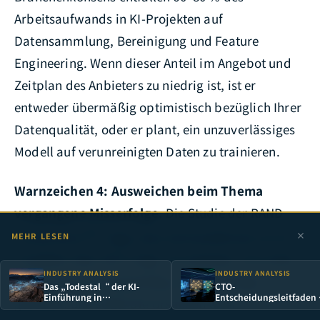
Arbeitsaufwands in KI-Projekten auf
Datensammlung, Bereinigung und Feature
Engineering. Wenn dieser Anteil im Angebot und
Zeitplan des Anbieters zu niedrig ist, ist er
entweder übermäßig optimistisch bezüglich Ihrer
Datenqualität, oder er plant, ein unzuverlässiges
Modell auf verunreinigten Daten zu trainieren.
Warnzeichen 4: Ausweichen beim Thema
vergangene Misserfolge.
Die Studie der RAND
[4]
Corporation
zeigt, dass die Ausfallrate von KI-
MEHR LESEN
Projekten über 80 % liegt. Ein Anbieter mit echter
INDUSTRY ANALYSIS
INDUSTRY ANALYSIS
Erfahrung ist zwangsläufig auf Misserfolge
Das „Todestal“ der KI-
CTO-
Einführung in
Entscheidungsleitfaden
gestoßen und sollte die Ursachen offen
Unternehmen — Warum 95
Auswahl der
% der KI-Pilotprojekte
Unternehmens­