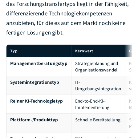
des Forschungstransfertyps liegt in der Fähigkeit,
differenzierende Technologiekompetenzen
anzubieten, für die es auf dem Markt noch keine
fertigen Lösungen gibt.
Typ
Kernwert
Geei
Managementberatungstyp
Strategieplanung und
Früh
Organisationswandel
Stra
Systemintegrationstyp
IT-
Klar
Umgebungsintegration
vor
Reiner KI-Technologietyp
End-to-End-KI-
Kund
Implementierung
Mode
Plattform-/Produkttyp
Schnelle Bereitstellung
Szen
Plat