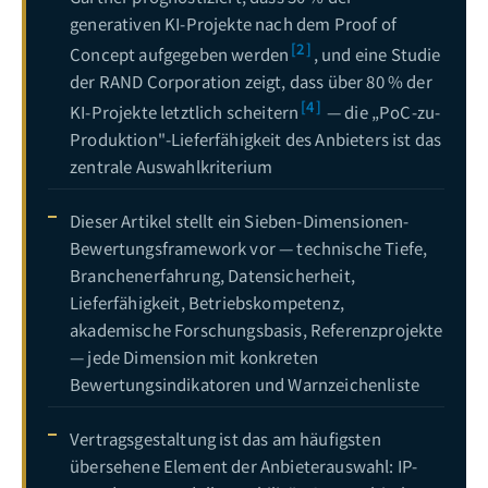
generativen KI-Projekte nach dem Proof of
CTO-Entscheidungsleitfaden — Unternehmensarchitekturwahl im Zeitalter der AI Agents: Eigenentwicklung, SaaS oder Hybrid-Deployment?
18
[2]
Concept aufgegeben werden
, und eine Studie
KI-Projektkosten aufgeschlüsselt — Wie viel Budget braucht man vom Proof of Concept bis zum Produktivbetrieb?
19
der RAND Corporation zeigt, dass über 80 % der
[4]
KI-Projekte letztlich scheitern
— die „PoC-zu-
Produktion"-Lieferfähigkeit des Anbieters ist das
zentrale Auswahlkriterium
Dieser Artikel stellt ein Sieben-Dimensionen-
Bewertungsframework vor — technische Tiefe,
Branchenerfahrung, Datensicherheit,
Lieferfähigkeit, Betriebskompetenz,
akademische Forschungsbasis, Referenzprojekte
— jede Dimension mit konkreten
Bewertungsindikatoren und Warnzeichenliste
Vertragsgestaltung ist das am häufigsten
übersehene Element der Anbieterauswahl: IP-