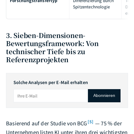
Forschungstransfertyp
Differenzierung durch
Tech
Spitzentechnologie
Dur
erfo
3. Sieben-Dimensionen-
Bewertungsframework: Von
technischer Tiefe bis zu
Referenzprojekten
Solche Analysen per E-Mail erhalten
Abonnieren
[5]
Basierend auf der Studie von BCG
— 75 % der
Unternehmen listen KI unter ihren drei wichtigsten