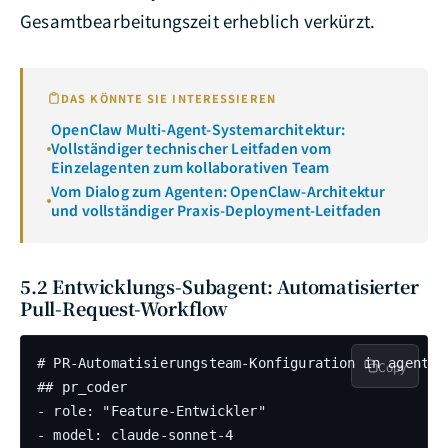
Gesamtbearbeitungszeit erheblich verkürzt.
DAS KÖNNTE SIE INTERESSIEREN
OpenClaw Multi-Agent-Systemarchitektur:
Vollständiger technischer Leitfaden vom
Einzelagenten zum kollaborativen Team
Vom Dialog zum Agenten: OpenClaw-Architektur
und vollständiger Praxis-Deployment-Leitfaden
5.2 Entwicklungs-Subagent: Automatisierter
Pull-Request-Workflow
# PR-Automatisierungsteam-Konfiguration in agents.m
Copy
## pr_coder

- role: "Feature-Entwickler"

- model: claude-sonnet-4
