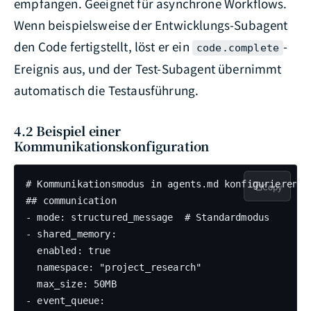
empfangen. Geeignet für asynchrone Workflows.
Wenn beispielsweise der Entwicklungs-Subagent
den Code fertigstellt, löst er ein
-
code.complete
Ereignis aus, und der Test-Subagent übernimmt
automatisch die Testausführung.
4.2 Beispiel einer
Kommunikationskonfiguration
# Kommunikationsmodus in agents.md konfigurieren

Copy
## communication

- mode: structured_message  # Standardmodus

- shared_memory:

  enabled: true

  namespace: "project_research"

  max_size: 50MB

- event_queue:
