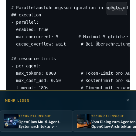
# Parallelausführungskonfiguration in agents.md

Copy
## execution

- parallel:

  enabled: true

  max_concurrent: 5        # Maximal 5 gleichzeitig
  queue_overflow: wait      # Bei Überschreitung d
## resource_limits

- per_agent:

  max_tokens: 8000          # Token-Limit pro Aufru
  max_cost_usd: 0.50        # Kostenlimit pro Subag
  timeout: 180s             # Timeout mit erzwungen
- total:

MEHR LESEN
  max_tokens: 50000         # Gesamt-Token-Limit al
  max_cost_usd: 5.00        # Gesamtkostenlimit der
TECHNICAL INSIGHT
TECHNICAL INSIGHT
  max_duration: 600s        # Gesamtzeitlimit der 
OpenClaw Multi-Agent-
Vom Dialog zum Agenten
Systemarchitektur:
OpenClaw-Architektur u
Vollständiger technischer
vollständiger Praxis-
Leitfaden vom
Deployment-Leitfaden