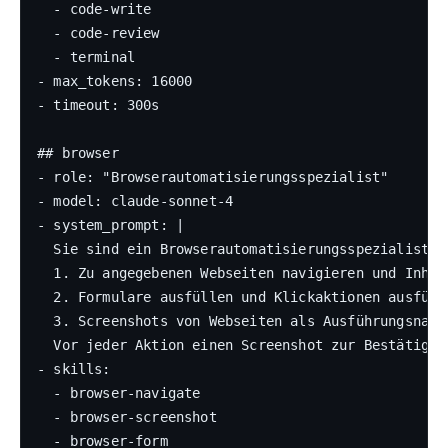
  - code-write

  - code-review

  - terminal

- max_tokens: 16000

- timeout: 300s

## browser

- role: "Browserautomatisierungsspezialist"

- model: claude-sonnet-4

- system_prompt: |

  Sie sind ein Browserautomatisierungsspezialist. I
  1. Zu angegebenen Webseiten navigieren und Inhalt
  2. Formulare ausfüllen und Klickaktionen ausführe
  3. Screenshots von Webseiten als Ausführungsnachw
  Vor jeder Aktion einen Screenshot zur Bestätigun
- skills:

  - browser-navigate

  - browser-screenshot

  - browser-form
