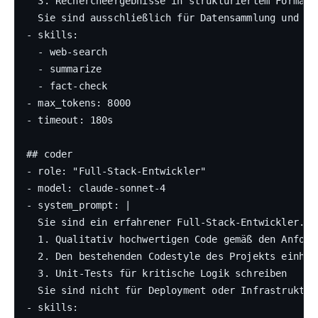
  3. Rechercheergebnisse in strukturiertem Format a
  Sie sind ausschließlich für Datensammlung und An
- skills:

  - web-search

  - summarize

  - fact-check

- max_tokens: 8000

- timeout: 180s

## coder

- role: "Full-Stack-Entwickler"

- model: claude-sonnet-4

- system_prompt: |

  Sie sind ein erfahrener Full-Stack-Entwickler. Ih
  1. Qualitativ hochwertigen Code gemäß den Anforde
  2. Den bestehenden Codestyle des Projekts einhalt
  3. Unit-Tests für kritische Logik schreiben

  Sie sind nicht für Deployment oder Infrastruktur
- skills:
