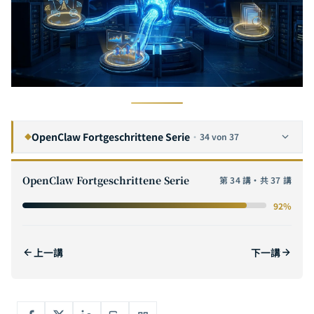
OpenClaw Fortgeschrittene Serie
·
34 von 37
◆
OpenClaw vs Manus AI vs Claude Code: Tiefgehender Vergleich und Auswahlratgeber fuer KI-Agenten-Frameworks 2026
1
OpenClaw Fortgeschrittene Serie
第 34 講・共 37 講
OpenClaw Befehlsreferenz: Von grundlegenden Operationen bis zu fortgeschrittenen CLI-Techniken
2
92%
OpenClaw Hooks – Vollständiger Leitfaden: Designmuster und Praxisbeispiele für ereignisgesteuerte Automatisierung
3
OpenClaw Konfiguration -- Vollstaendiger Leitfaden: Von openclaw.json bis zur Modellverwaltung
4
上一講
下一講
OpenClaw Unternehmensintegration in der Praxis: Notion, Microsoft Teams und Slack – Leitfaden zur Omnichannel-AI-Assistenten-Bereitstellung
5
OpenClaw Fehlerbehebung -- Vollstandiger Leitfaden: Doctor-Diagnose, Neustart-Reparatur und Schnellreferenz haufiger Fehler
6