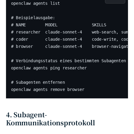
openclaw agents list

# Beispielausgabe:

# NAME        MODEL              SKILLS            
# researcher  claude-sonnet-4    web-search, summar
# coder       claude-sonnet-4    code-write, code-r
# browser     claude-sonnet-4    browser-navigate, 
# Verbindungsstatus eines bestimmten Subagenten tes
openclaw agents ping researcher

# Subagenten entfernen

openclaw agents remove browser
4. Subagent-
Kommunikationsprotokoll