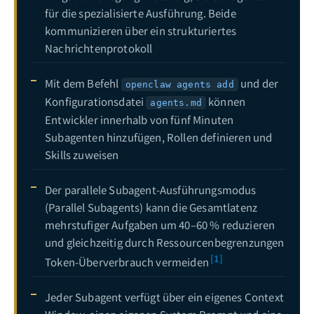
für die spezialisierte Ausführung. Beide
OpenClaw Gateway -- Vollstandiger Leitfaden: Local-Modus, Remote-Deployment und Headless-Cloud-Architektur in der Praxis
19
kommunizieren über ein strukturiertes
Nachrichtenprotokoll
OpenClaw Sprachfunktionen -- Leitfaden: ElevenLabs TTS und Whisper Spracherkennung Integration
20
OpenClaw Agent-Einrichtung — Vollstandiger Leitfaden: Erstellung, Konfiguration und fortgeschrittene Verwaltung
21
Mit dem Befehl
und der
openclaw agents add
Konfigurationsdatei
können
OpenClaw x LINE Official Account Integrationsanleitung: Von der Messaging API bis zum KI-Kundenservice-Agenten auf Unternehmensebene
22
agents.md
Entwickler innerhalb von fünf Minuten
OpenClaw Notion Integrationsleitfaden: Automatisieren Sie Ihr Wissensmanagement mit AI-Agenten
23
Subagenten hinzufügen, Rollen definieren und
Skills zuweisen
OpenClaw x Slack Workspace Integrationsanleitung: Vom Bot Token bis zur KI-Automatisierung im Team
24
OpenClaw Modellauswahl und API Provider -- Vollstandiger Leitfaden: Claude, GPT, Gemini, DeepSeek im Praxisvergleich mit optimaler Konfiguration
25
Der parallele Subagent-Ausführungsmodus
(Parallel Subagents) kann die Gesamtlatenz
Architekturdesign von OpenClaw Multi-Agenten-Systemen: Vollständiger technischer Leitfaden vom Einzelagenten zum kollaborativen Team
26
mehrstufiger Aufgaben um 40–60 % reduzieren
OpenClaw x Discord Server-Integrationsleitfaden: Von der Bot-Erstellung bis zur KI-gesteuerten Community-Automatisierung
27
und gleichzeitig durch Ressourcenbegrenzungen
[1]
Token-Überverbrauch vermeiden
OpenClaw Windows Bereitstellungsleitfaden: WSL2-Umgebungseinrichtung, Telegram-Fernsteuerung und unternehmenstaugliche Sicherheitspraktiken
28
OpenClaw x Excel Buroautomatisierung — Vollstandiger Leitfaden: KI-gesteuerte Berichtserstellung, Datenanalyse und Workflow-Automatisierung
29
Jeder Subagent verfügt über ein eigenes Context