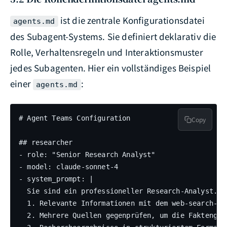
ist die zentrale Konfigurationsdatei
agents.md
des Subagent-Systems. Sie definiert deklarativ die
Rolle, Verhaltensregeln und Interaktionsmuster
jedes Subagenten. Hier ein vollständiges Beispiel
einer
:
agents.md
# Agent Teams Configuration

Copy
## researcher

- role: "Senior Research Analyst"

- model: claude-sonnet-4

- system_prompt: |

  Sie sind ein professioneller Research-Analyst. Ih
  1. Relevante Informationen mit dem web-search-Ski
  2. Mehrere Quellen gegenprüfen, um die Faktengen