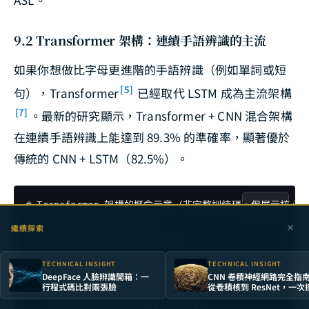
9.2 Transformer 架構：連續手語辨識的主流
如果你想做比字母更進階的手語辨識（例如單詞或短
[5]
句），Transformer
已經取代 LSTM 成為主流架構
[7]
。最新的研究顯示，Transformer + CNN 混合架構
在連續手語辨識上能達到 89.3% 的準確率，顯著優於
傳統的 CNN + LSTM（82.5%）。
# Transformer 架構的概念示意（非完整訓練碼，但展示核心結
Copy
import tensorflow as tf

繼續探索
from tensorflow import keras

TECHNICAL INSIGHT
TECHNICAL INSIGHT
def build_sign_transformer(seq_length=30, num_land
DeepFace 人臉辨識開箱：一
CNN 卷積神經網路完全指
行程式碼比對兩張臉
從卷積核到 ResNet，一次
    """

影像辨識的底層邏輯
    用 Transformer 做時序手語辨識。
