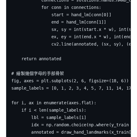
            connections = solutions.hands.HAND_CONN
            for conn in connections:

                start = hand_lm[conn[0]]

                end = hand_lm[conn[1]]

                sx, sy = int(start.x * w), int(star
                ex, ey = int(end.x * w), int(end.y 
                cv2.line(annotated, (sx, sy), (ex,
    return annotated

# 繪製幾個字母的手部骨架

fig, axes = plt.subplots(2, 6, figsize=(18, 6))

sample_labels = [0, 1, 2, 3, 4, 5, 7, 11, 14, 17, 
for i, ax in enumerate(axes.flat):

    if i < len(sample_labels):

        lbl = sample_labels[i]

        idx = np.random.choice(np.where(y_train == 
        annotated = draw_hand_landmarks(x_train[idx