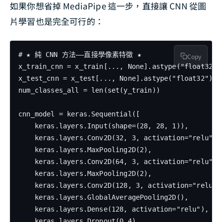
如果你想省掉 MediaPipe 這一步，直接讓 CNN 從圖
片學習也是完全可行的：
# ★ 純 CNN 方法——直接學像素特徵 ★

Copy
x_train_cnn = x_train[..., None].astype("float32") 
x_test_cnn = x_test[..., None].astype("float32") / 
num_classes_all = len(set(y_train))

cnn_model = keras.Sequential([

    keras.layers.Input(shape=(28, 28, 1)),

    keras.layers.Conv2D(32, 3, activation="relu", p
    keras.layers.MaxPooling2D(2),

    keras.layers.Conv2D(64, 3, activation="relu", p
    keras.layers.MaxPooling2D(2),

    keras.layers.Conv2D(128, 3, activation="relu", 
    keras.layers.GlobalAveragePooling2D(),

    keras.layers.Dense(128, activation="relu"),

    keras.layers.Dropout(0.4),
