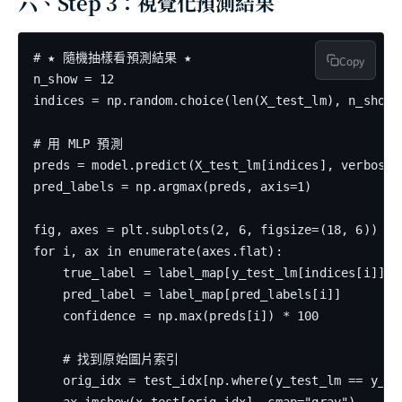
六、Step 3：視覺化預測結果
# ★ 隨機抽樣看預測結果 ★

Copy
n_show = 12

indices = np.random.choice(len(X_test_lm), n_show, 
# 用 MLP 預測

preds = model.predict(X_test_lm[indices], verbose=0
pred_labels = np.argmax(preds, axis=1)

fig, axes = plt.subplots(2, 6, figsize=(18, 6))

for i, ax in enumerate(axes.flat):

    true_label = label_map[y_test_lm[indices[i]]]

    pred_label = label_map[pred_labels[i]]

    confidence = np.max(preds[i]) * 100

    # 找到原始圖片索引

    orig_idx = test_idx[np.where(y_test_lm == y_te