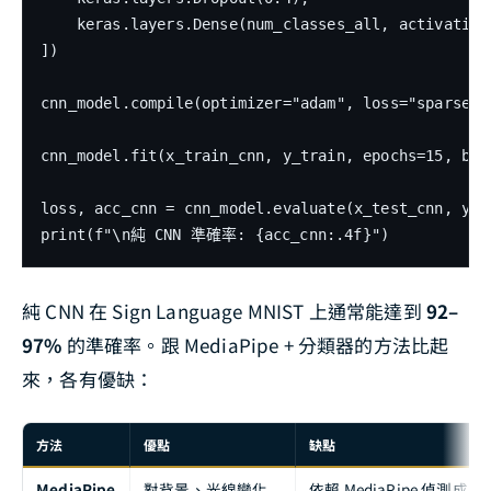
    keras.layers.Dense(num_classes_all, activation=
])

cnn_model.compile(optimizer="adam", loss="sparse_c
cnn_model.fit(x_train_cnn, y_train, epochs=15, bat
loss, acc_cnn = cnn_model.evaluate(x_test_cnn, y_te
純 CNN 在 Sign Language MNIST 上通常能達到
92–
97%
的準確率。跟 MediaPipe + 分類器的方法比起
來，各有優缺：
方法
優點
缺點
MediaPipe
對背景、光線變化
依賴 MediaPipe 偵測成