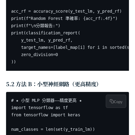
acc_rf = accuracy_score(y_test_lm, y_pred_rf)

print(f"Random Forest 準確率: {acc_rf:.4f}")

print(f"\n分類報告:")

print(classification_report(

    y_test_lm, y_pred_rf,

    target_names=[label_map[i] for i in sorted(set(
    zero_division=0

5.2 方法 B：小型神經網路（更高精度）
# ★ 小型 MLP 分類器——精度更高 ★

Copy
import tensorflow as tf

from tensorflow import keras

num_classes = len(set(y_train_lm))
