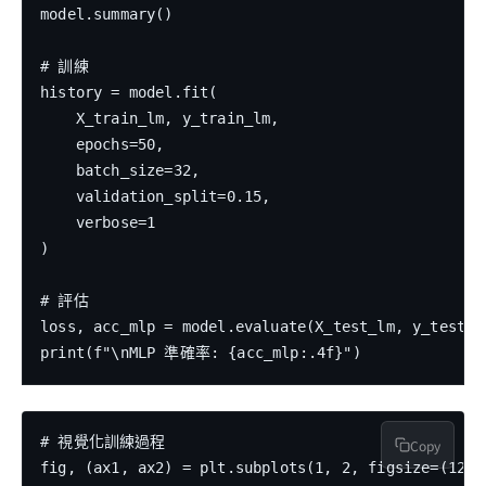
model.summary()

# 訓練

history = model.fit(

    X_train_lm, y_train_lm,

    epochs=50,

    batch_size=32,

    validation_split=0.15,

    verbose=1

)

# 評估

loss, acc_mlp = model.evaluate(X_test_lm, y_test_lm
# 視覺化訓練過程

Copy
fig, (ax1, ax2) = plt.subplots(1, 2, figsize=(12, 4