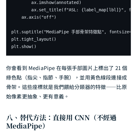
        ax.imshow(annotated)

        ax.set_title(f"ASL: {label_map[lbl]}", fon
    ax.axis("off")

plt.suptitle("MediaPipe 手部骨架特徵點", fontsize=14, 
plt.tight_layout()

你會看到 MediaPipe 在每張手部圖片上標出了 21 個
綠色點（指尖、指節、手腕），並用黃色線段連接成
骨架。這些座標就是我們餵給分類器的特徵——比原
始像素更抽象、更有意義。
八、替代方法：直接用 CNN（不經過
MediaPipe）