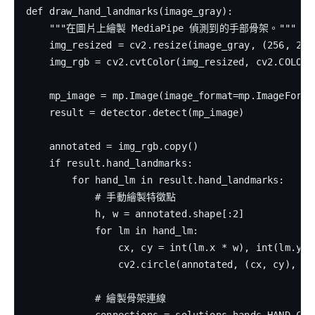
def draw_hand_landmarks(image_gray):

    """在圖片上繪製 MediaPipe 偵測到的手部骨架。"""

    img_resized = cv2.resize(image_gray, (256, 256
    img_rgb = cv2.cvtColor(img_resized, cv2.COLOR_G
    mp_image = mp.Image(image_format=mp.ImageFormat
    result = detector.detect(mp_image)

    annotated = img_rgb.copy()

    if result.hand_landmarks:

        for hand_lm in result.hand_landmarks:

            # 手動繪製特徵點

            h, w = annotated.shape[:2]

            for lm in hand_lm:

                cx, cy = int(lm.x * w), int(lm.y * 
                cv2.circle(annotated, (cx, cy), 4, 
            # 繪製骨架連線
