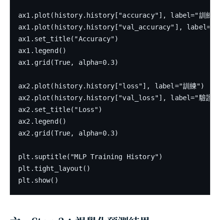
ax1.plot(history.history["accuracy"], label="訓練")
ax1.plot(history.history["val_accuracy"], label="
ax1.set_title("Accuracy")

ax1.legend()

ax1.grid(True, alpha=0.3)

ax2.plot(history.history["loss"], label="訓練")

ax2.plot(history.history["val_loss"], label="驗證")
ax2.set_title("Loss")

ax2.legend()

ax2.grid(True, alpha=0.3)

plt.suptitle("MLP Training History")

plt.tight_layout()
