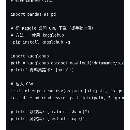
# 這裡我們用替代方式

import pandas as pd

# 從 Kaggle 公開 URL 下載（或手動上傳）

# 方法一：使用 kagglehub

!pip install kagglehub -q

import kagglehub

path = kagglehub.dataset_download("datamunge/sign-l
print(f"資料集路徑: {path}")

# 載入 CSV

train_df = pd.read_csv(os.path.join(path, "sign_mni
test_df = pd.read_csv(os.path.join(path, "sign_mnis
print(f"訓練集: {train_df.shape}")

print(f"測試集: {test_df.shape}")
