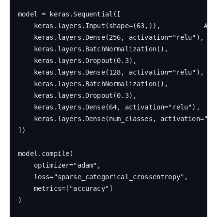
model = keras.Sequential([

    keras.layers.Input(shape=(63,)),           # 
    keras.layers.Dense(256, activation="relu"),

    keras.layers.BatchNormalization(),

    keras.layers.Dropout(0.3),

    keras.layers.Dense(128, activation="relu"),

    keras.layers.BatchNormalization(),

    keras.layers.Dropout(0.3),

    keras.layers.Dense(64, activation="relu"),

    keras.layers.Dense(num_classes, activation="sof
])

model.compile(

    optimizer="adam",

    loss="sparse_categorical_crossentropy",

    metrics=["accuracy"]

)
