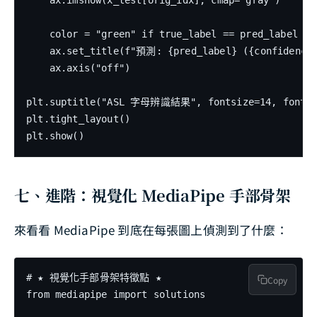
    ax.imshow(x_test[orig_idx], cmap="gray")

    color = "green" if true_label == pred_label els
    ax.set_title(f"預測: {pred_label} ({confidence:
    ax.axis("off")

plt.suptitle("ASL 字母辨識結果", fontsize=14, fontwei
plt.tight_layout()

七、進階：視覺化 MediaPipe 手部骨架
來看看 MediaPipe 到底在每張圖上偵測到了什麼：
# ★ 視覺化手部骨架特徵點 ★

Copy
from mediapipe import solutions
