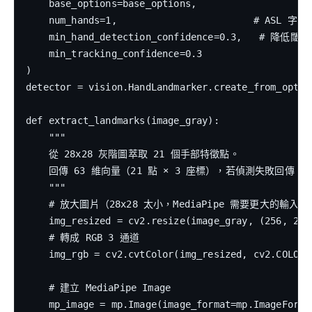
    base_options=base_options,

    num_hands=1,                        # ASL
    min_hand_detection_confidence=0.3,   # 降
    min_tracking_confidence=0.3

)

detector = vision.HandLandmarker.create_from_option
def extract_landmarks(image_gray):

    """

    從 28x28 灰階圖萃取 21 個手部特徵點。

    回傳 63 維向量（21 點 × 3 座標），若偵測失敗回傳 Non
    """

    # 放大圖片（28x28 太小，MediaPipe 需要更大的輸入）

    img_resized = cv2.resize(image_gray, (256, 256
    # 轉成 RGB 3 通道

    img_rgb = cv2.cvtColor(img_resized, cv2.COLOR_G
    # 建立 MediaPipe Image

    mp_image = mp.Image(image_format=mp.ImageFormat