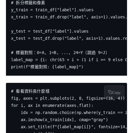
# 拆分標籤和像素

y_train = train_df["label"].values

x_train = train_df.drop("label", axis=1).values.re
y_test = test_df["label"].values

x_test = test_df.drop("label", axis=1).values.resh
# 標籤對照：0=A, 1=B, ..., 24=Y（跳過 9=J）

label_map = {i: chr(65 + i + (1 if i >= 9 else 0)) 
# 看看資料長什麼樣

Copy
fig, axes = plt.subplots(2, 8, figsize=(16, 4))

for i, ax in enumerate(axes.flat):

    idx = np.random.choice(np.where(y_train == i)[0
    ax.imshow(x_train[idx], cmap="gray")

    ax.set_title(f"{label_map[i]}", fontsize=14, fo