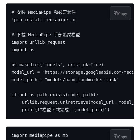
# 安裝 MediaPipe 和必要套件

Copy
!pip install mediapipe -q

# 下載 MediaPipe 手部追蹤模型

import urllib.request

import os

os.makedirs("models", exist_ok=True)

model_url = "https://storage.googleapis.com/mediap
model_path = "models/hand_landmarker.task"

if not os.path.exists(model_path):

    urllib.request.urlretrieve(model_url, model_pat
import mediapipe as mp

Copy