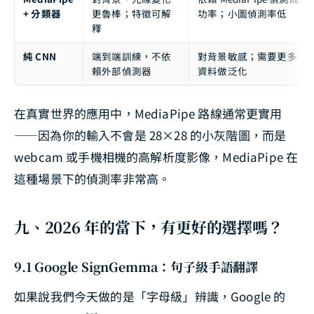
+ 分類器
更魯棒；特徵可解
功率；小圖偵測率低
釋
純 CNN
端到端訓練，不依
對背景敏感；需要更多
賴外部偵測器
資料做泛化
在真實世界的應用中，MediaPipe 路線通常更實用
——因為你的輸入不會是 28×28 的小灰階圖，而是
webcam 或手機相機的高解析度影像，MediaPipe 在
這種場景下的偵測率非常高。
九、2026 年的當下，有更好的選擇嗎？
9.1 Google SignGemma：句子級手語翻譯
如果說我們今天做的是「字母級」辨識，Google 的