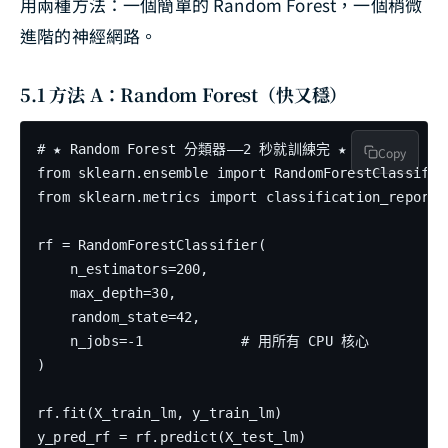
用兩種方法：一個簡單的 Random Forest，一個稍微
進階的神經網路。
5.1 方法 A：Random Forest（快又穩）
# ★ Random Forest 分類器——2 秒就訓練完 ★

Copy
from sklearn.ensemble import RandomForestClassifier
from sklearn.metrics import classification_report, 
rf = RandomForestClassifier(

    n_estimators=200,

    max_depth=30,

    random_state=42,

    n_jobs=-1            # 用所有 CPU 核心

)

rf.fit(X_train_lm, y_train_lm)

y_pred_rf = rf.predict(X_test_lm)
