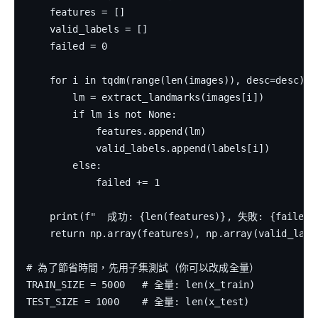
    features = []

    valid_labels = []

    failed = 0

    for i in tqdm(range(len(images)), desc=desc):

        lm = extract_landmarks(images[i])

        if lm is not None:

            features.append(lm)

            valid_labels.append(labels[i])

        else:

            failed += 1

    print(f"  成功: {len(features)}, 失敗: {failed},
    return np.array(features), np.array(valid_label
# 為了節省時間，先用子集測試（你可以改成全量）

TRAIN_SIZE = 5000   # 全量: len(x_train)

TEST_SIZE = 1000    # 全量: len(x_test)
