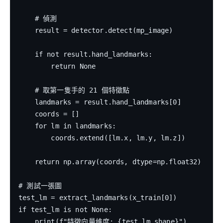
    # 偵測

    result = detector.detect(mp_image)

    if not result.hand_landmarks:

        return None

    # 取第一隻手的 21 個特徵點

    landmarks = result.hand_landmarks[0]

    coords = []

    for lm in landmarks:

        coords.extend([lm.x, lm.y, lm.z])

    return np.array(coords, dtype=np.float32)

# 測試一張圖

test_lm = extract_landmarks(x_train[0])

if test_lm is not None:

    print(f"特徵向量維度: {test_lm.shape}")
