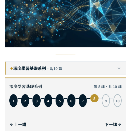
深度學習基礎系列
·
8/10 篇
◆
卷積神經網路完全指南：從視覺皮層啟發到 MNIST 實戰，附互動式 3D 架構視覺化
1
深度學習基礎系列
第 8 講・共 10 講
循環神經網路完全指南：從序列建模到 LSTM 實戰，掌握時間序列 AI 的核心引擎
2
8
1
2
3
4
5
6
7
9
10
自注意力機制完全指南：從 Transformer 原理到 GPT 與 ViT 實戰，理解 AI 革命的核心引擎
3
Transformer 架構完全指南：從編碼器-解碼器到 GPT、T5、ViT，深度拆解 AI 基礎設施的核心引擎
4
上一講
下一講
生成對抗網路完全指南：從零和博弈到 StyleGAN，掌握 AI 生成的對抗之道
5