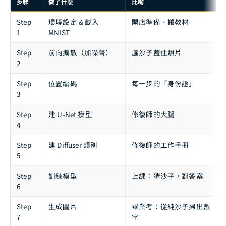
步驟
做了什麼
比喻
Step
環境設定 & 載入
開店準備、搬教材
1
MNIST
Step
前向擴散（加噪聲）
灑沙子蓋住照片
2
Step
位置編碼
每一步的「身份證」
3
Step
建 U-Net 模型
修復師的大腦
4
Step
建 Diffuser 類別
修復師的工作手冊
5
Step
訓練模型
上課：猜沙子，對答案
6
Step
生成圖片
畢業考：從純沙子掃出數
7
字