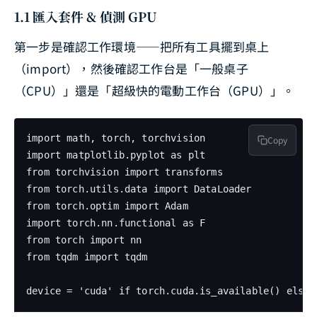
1.1 匯入套件 & 偵測 GPU
第一步是確認工作環境——把所有工具擺到桌上
（import），然後確認工作台是「一般桌子
（CPU）」還是「超級快的電動工作台（GPU）」。
import math, torch, torchvision

Copy
import matplotlib.pyplot as plt

from torchvision import transforms

from torch.utils.data import DataLoader

from torch.optim import Adam

import torch.nn.functional as F

from torch import nn

from tqdm import tqdm

device = 'cuda' if torch.cuda.is_available() else 