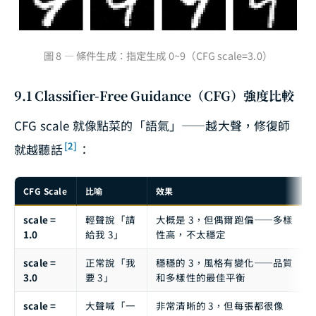
圖 8 — 條件生成：指定生成 0~9（CFG scale=3.0）
9.1 Classifier-Free Guidance（CFG）強度比較
CFG scale 就像點菜的「語氣」——越大聲，修復師
[2]
就越聽話
：
CFG Scale
比喻
效果
scale =
輕聲說「請
大概是 3，但偶爾跑偏——多樣
1.0
給我 3」
性高，不太穩定
scale =
正常說「我
穩穩的 3，風格有變化——品質
3.0
要 3」
和多樣性的最佳平衡
scale =
大聲喊「一
非常清晰的 3，但每張都很像