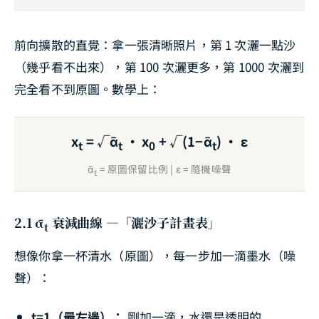
前向擴散的直覺：拿一張清晰照片，第 1 次灑一點沙
（幾乎看不出來），第 100 次灑更多，第 1000 次灑到
完全看不到原圖。數學上：
x
= √ᾱ
· x
+ √(1−ᾱ
) · ε
t
t
0
t
ᾱ
= 原圖保留比例 | ε = 隨機噪聲
t
2.1 ᾱ
衰減曲線 —「灑沙子計畫表」
t
想像你拿一杯清水（原圖），每一步加一滴墨水（噪
聲）：
t=1（最左邊）：
剛加一滴，水還是透明的