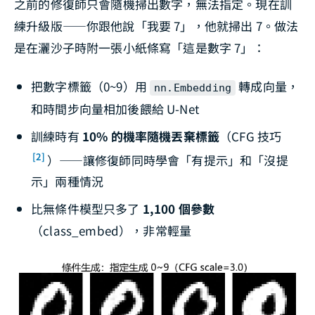
之前的修復師只會隨機掃出數字，無法指定。現在訓
練升級版——你跟他說「我要 7」，他就掃出 7。做法
是在灑沙子時附一張小紙條寫「這是數字 7」：
把數字標籤（0~9）用
轉成向量，
nn.Embedding
和時間步向量相加後餵給 U-Net
訓練時有
10% 的機率隨機丟棄標籤
（CFG 技巧
[2]
）——讓修復師同時學會「有提示」和「沒提
示」兩種情況
比無條件模型只多了
1,100 個參數
（class_embed），非常輕量