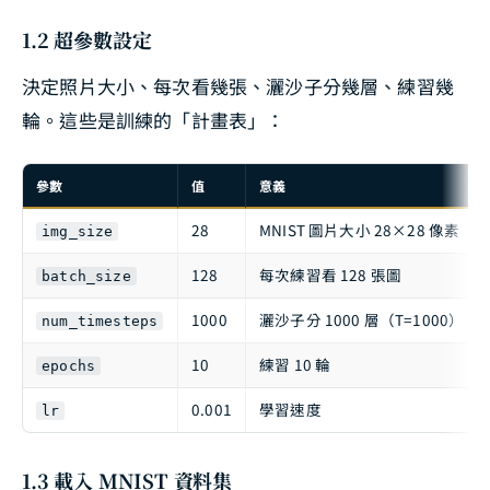
1.2 超參數設定
決定照片大小、每次看幾張、灑沙子分幾層、練習幾
輪。這些是訓練的「計畫表」：
參數
值
意義
28
MNIST 圖片大小 28×28 像素
img_size
128
每次練習看 128 張圖
batch_size
1000
灑沙子分 1000 層（T=1000）
num_timesteps
10
練習 10 輪
epochs
0.001
學習速度
lr
1.3 載入 MNIST 資料集