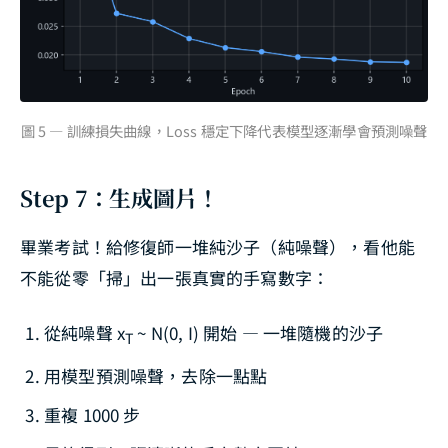
圖 5 — 訓練損失曲線，Loss 穩定下降代表模型逐漸學會預測噪聲
Step 7：生成圖片！
畢業考試！給修復師一堆純沙子（純噪聲），看他能
不能從零「掃」出一張真實的手寫數字：
從純噪聲 x
~ N(0, I) 開始 — 一堆隨機的沙子
T
用模型預測噪聲，去除一點點
重複 1000 步