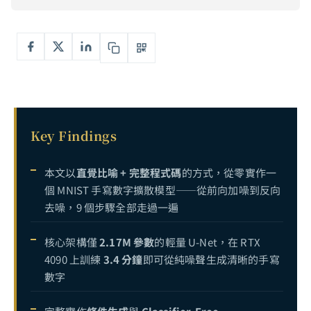
擴散模型深度解析：從數學原理到 Stable Diffusion 實戰，掌握生成式 AI 的核心引擎
6
可解釋 AI（XAI）完全指南：打開黑箱模型，從 LIME、SHAP 到 Grad-CAM 的實戰解析
7
MNIST 擴散模型實作教學：從零開始用 PyTorch 建構你的第一個 Diffusion Model
8
目前
CIFAR-10 擴散模型進階實作：從灰階到彩色，用 PyTorch 打造條件式圖像生成器
9
CelebA 人臉擴散模型實作：從 32×32 到 64×64，用 PyTorch 打造無條件人臉生成器
10
Key Findings
本文以
直覺比喻 + 完整程式碼
的方式，從零實作一
個 MNIST 手寫數字擴散模型——從前向加噪到反向
去噪，9 個步驟全部走過一遍
核心架構僅
2.17M 參數
的輕量 U-Net，在 RTX
4090 上訓練
3.4 分鐘
即可從純噪聲生成清晰的手寫
數字