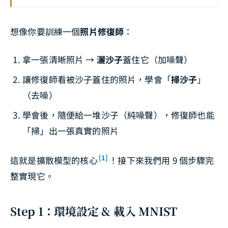
想像你要訓練一個
照片修復師
：
拿一張清晰照片 →
灑沙子
蓋住它（加噪聲）
讓修復師看被沙子蓋住的照片，學會「
掃沙子
」
（去噪）
學會後，隨便給一堆沙子（純噪聲），修復師也能
「掃」出一張真實的照片
[1]
這就是擴散模型的核心
！接下來我們用 9 個步驟完
整實現它。
Step 1：環境設定 & 載入 MNIST