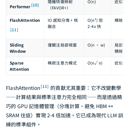
隨機特徵映射
O(n)
近似
[10]
Performer
（FAVOR+）
FlashAttention
IO 感知分塊 + 核
O(n²) 但
精確
融合
2-4x 快
[11]
Sliding
僅關注局部視窗
O(n · w)
局部
Window
精確
Sparse
稀疏注意力模式
O(n√n)
近似
Attention
[11]
FlashAttention
的貢獻尤其重要：它不改變數學
——計算結果與標準注意力完全相同——而是透過精
巧的 GPU 記憶體管理（分塊計算、避免 HBM ↔
SRAM 往返）實現 2-4 倍加速。它已成為現代 LLM 訓
練的標準組件。