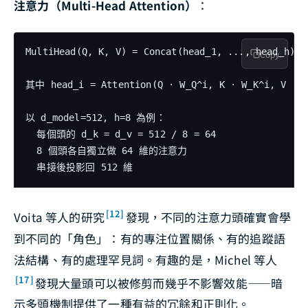
注意力（Multi-Head Attention）
：
MultiHead(Q, K, V) = Concat(head_1, ..., head_h) · 
Copy
其中 head_i = Attention(Q · W_Q^i, K · W_K^i, V · W
以 d_model=512, h=8 為例：

  每個頭的 d_k = d_v = 512 / 8 = 64

  8 個頭各自獨立做 64 維的注意力

[12]
Voita 等人的研究
發現，不同的注意力頭確實會學
到不同的「角色」：有的專注位置關係、有的追蹤語
法結構、有的處理罕見詞。有趣的是，Michel 等人
[17]
發現大量頭可以被修剪而幾乎不影響效能——暗
示多頭機制提供了一種有益的冗餘和正則化。