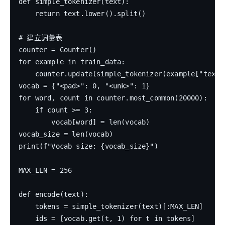
def simple_tokenizer(text):

    return text.lower().split()

# 建立詞彙表

counter = Counter()

for example in train_data:

    counter.update(simple_tokenizer(example["text"]
vocab = {"<pad>": 0, "<unk>": 1}

for word, count in counter.most_common(20000):

    if count >= 3:

        vocab[word] = len(vocab)

vocab_size = len(vocab)

print(f"Vocab size: {vocab_size}")

MAX_LEN = 256

def encode(text):

    tokens = simple_tokenizer(text)[:MAX_LEN]

    ids = [vocab.get(t, 1) for t in tokens]
