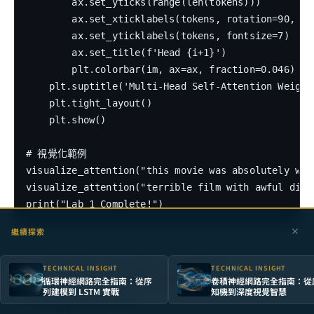
        ax.set_yticks(range(len(tokens)))

        ax.set_xticklabels(tokens, rotation=90, fon
        ax.set_yticklabels(tokens, fontsize=7)

        ax.set_title(f'Head {i+1}')

        plt.colorbar(im, ax=ax, fraction=0.046)

    plt.suptitle('Multi-Head Self-Attention Weight
    plt.tight_layout()

    plt.show()

# 視覺化範例

visualize_attention("this movie was absolutely won
visualize_attention("terrible film with awful dial
繼續探索
十、Hands-on Lab 2：Vision
TECHNICAL INSIGHT
TECHNICAL INSIGHT
Transformer 影像分類 + 注意力熱圖
循環神經網路完全指南：從序
卷積神經網路完全指南：從
列建模到 LSTM 實戰
知機到深度視覺智慧
（Google Colab）