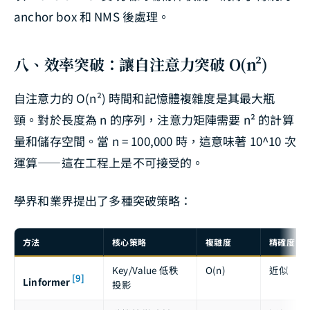
anchor box 和 NMS 後處理。
八、效率突破：讓自注意力突破 O(n²)
自注意力的 O(n²) 時間和記憶體複雜度是其最大瓶
頸。對於長度為 n 的序列，注意力矩陣需要 n² 的計算
量和儲存空間。當 n = 100,000 時，這意味著 10^10 次
運算——這在工程上是不可接受的。
學界和業界提出了多種突破策略：
方法
核心策略
複雜度
精確度
Key/Value 低秩
O(n)
近似
[9]
Linformer
投影