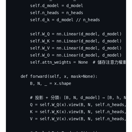
        self.d_model = d_model

        self.n_heads = n_heads

        self.d_k = d_model // n_heads

        self.W_Q = nn.Linear(d_model, d_model)

        self.W_K = nn.Linear(d_model, d_model)

        self.W_V = nn.Linear(d_model, d_model)

        self.W_O = nn.Linear(d_model, d_model)

        self.attn_weights = None  # 儲存注意力權重
    def forward(self, x, mask=None):

        B, N, _ = x.shape

        # 投影 + 分頭: [B, N, d_model] → [B, h, N, d
        Q = self.W_Q(x).view(B, N, self.n_heads, s
        K = self.W_K(x).view(B, N, self.n_heads, s
        V = self.W_V(x).view(B, N, self.n_heads, s