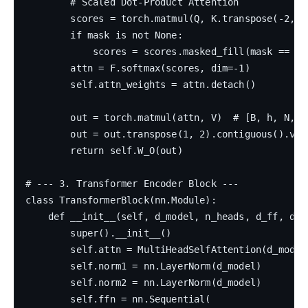
        # Scaled Dot-Product Attention

        scores = torch.matmul(Q, K.transpose(-2, -
        if mask is not None:

            scores = scores.masked_fill(mask == 0, 
        attn = F.softmax(scores, dim=-1)

        self.attn_weights = attn.detach()

        out = torch.matmul(attn, V)  # [B, h, N, d_
        out = out.transpose(1, 2).contiguous().view
        return self.W_O(out)

# --- 3. Transformer Encoder Block ---

class TransformerBlock(nn.Module):

    def __init__(self, d_model, n_heads, d_ff, drop
        super().__init__()

        self.attn = MultiHeadSelfAttention(d_model,
        self.norm1 = nn.LayerNorm(d_model)

        self.norm2 = nn.LayerNorm(d_model)

        self.ffn = nn.Sequential(
