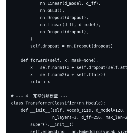
            nn.Linear(d_model, d_ff),

            nn.GELU(),

            nn.Dropout(dropout),

            nn.Linear(d_ff, d_model),

            nn.Dropout(dropout),

        )

        self.dropout = nn.Dropout(dropout)

    def forward(self, x, mask=None):

        x = self.norm1(x + self.dropout(self.attn(x
        x = self.norm2(x + self.ffn(x))

        return x

# --- 4. 完整分類模型 ---

class TransformerClassifier(nn.Module):

    def __init__(self, vocab_size, d_model=128, n_h
                 n_layers=3, d_ff=256, max_len=256
        super().__init__()

        self.embedding = nn.Embedding(vocab_size, 