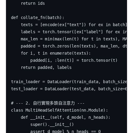
    return ids

def collate_fn(batch):

    texts = [encode(ex["text"]) for ex in batch]

    labels = torch.tensor([ex["label"] for ex in ba
    max_len = min(max(len(t) for t in texts), MAX_L
    padded = torch.zeros(len(texts), max_len, dtype
    for i, t in enumerate(texts):

        padded[i, :len(t)] = torch.tensor(t)

    return padded, labels

train_loader = DataLoader(train_data, batch_size=3
test_loader = DataLoader(test_data, batch_size=64,
# --- 2. 自行實現多頭自注意力 ---

class MultiHeadSelfAttention(nn.Module):

    def __init__(self, d_model, n_heads):

        super().__init__()

        assert d_model % n_heads == 0
