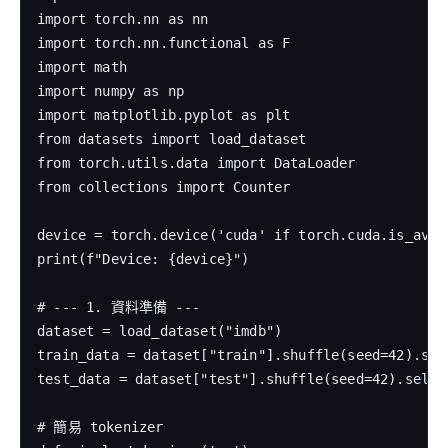
import torch.nn as nn

import torch.nn.functional as F

import math

import numpy as np

import matplotlib.pyplot as plt

from datasets import load_dataset

from torch.utils.data import DataLoader

from collections import Counter

device = torch.device('cuda' if torch.cuda.is_avail
print(f"Device: {device}")

# --- 1. 資料準備 ---

dataset = load_dataset("imdb")

train_data = dataset["train"].shuffle(seed=42).sele
test_data = dataset["test"].shuffle(seed=42).select
# 簡易 tokenizer
