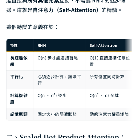
能直接與
所有其他元素
互動，不需要 RNN 的逐步傳
遞。這就是
自注意力（Self-Attention）
的精髓。
這個轉變的意義在於：
特性
RNN
Self-Attention
長距離依
O(n) 步才能連接首尾
O(1) 直接連接任意位
賴
置
平行化
必須逐步計算，無法平
所有位置同時計算
行
計算複雜
O(n · d²) 逐步
O(n² · d) 全域
度
記憶瓶頸
固定大小的隱藏狀態
動態注意力權重矩陣
二、Scaled Dot-Product Attention：