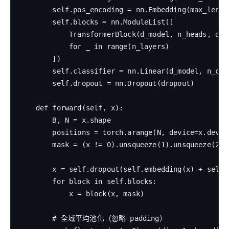
        self.pos_encoding = nn.Embedding(max_len, d
        self.blocks = nn.ModuleList([

            TransformerBlock(d_model, n_heads, d_ff
            for _ in range(n_layers)

        ])

        self.classifier = nn.Linear(d_model, n_clas
        self.dropout = nn.Dropout(dropout)

    def forward(self, x):

        B, N = x.shape

        positions = torch.arange(N, device=x.devic
        mask = (x != 0).unsqueeze(1).unsqueeze(2)  
        x = self.dropout(self.embedding(x) + self.
        for block in self.blocks:

            x = block(x, mask)

        # 全域平均池化（忽略 padding）
