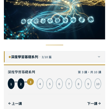
深度學習基礎系列
·
3/10 篇
◆
卷積神經網路完全指南：從視覺皮層啟發到 MNIST 實戰，附互動式 3D 架構視覺化
1
深度學習基礎系列
第 3 講・共 10 講
循環神經網路完全指南：從序列建模到 LSTM 實戰，掌握時間序列 AI 的核心引擎
2
3
1
2
4
5
6
7
8
9
10
自注意力機制完全指南：從 Transformer 原理到 GPT 與 ViT 實戰，理解 AI 革命的核心引擎
3
目前
Transformer 架構完全指南：從編碼器-解碼器到 GPT、T5、ViT，深度拆解 AI 基礎設施的核心引擎
4
上一講
下一講
生成對抗網路完全指南：從零和博弈到 StyleGAN，掌握 AI 生成的對抗之道
5