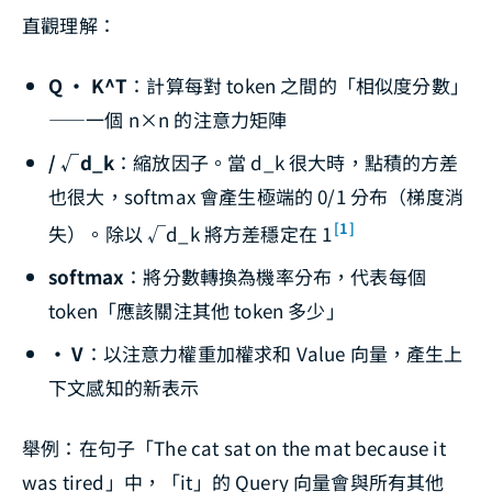
直觀理解：
Q · K^T
：計算每對 token 之間的「相似度分數」
——一個 n×n 的注意力矩陣
/ √d_k
：縮放因子。當 d_k 很大時，點積的方差
也很大，softmax 會產生極端的 0/1 分布（梯度消
[1]
失）。除以 √d_k 將方差穩定在 1
softmax
：將分數轉換為機率分布，代表每個
token「應該關注其他 token 多少」
· V
：以注意力權重加權求和 Value 向量，產生上
下文感知的新表示
舉例：在句子「The cat sat on the mat because it
was tired」中，「it」的 Query 向量會與所有其他