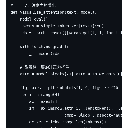
# --- 7. 注意力視覺化 ---

def visualize_attention(text, model):

    model.eval()

    tokens = simple_tokenizer(text)[:50]

    ids = torch.tensor([[vocab.get(t, 1) for t in t
    with torch.no_grad():

        _ = model(ids)

    # 取最後一層的注意力權重

    attn = model.blocks[-1].attn.attn_weights[0]  #
    fig, axes = plt.subplots(1, 4, figsize=(20, 5))
    for i in range(4):

        ax = axes[i]

        im = ax.imshow(attn[i, :len(tokens), :len(t
                       cmap='Blues', aspect='auto')
        ax.set_xticks(range(len(tokens)))
