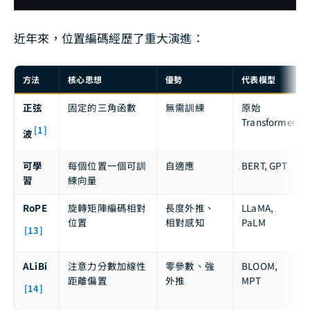
近年來，位置編碼經歷了重大演進：
方法
核心思想
優勢
代表模型
正弦
固定的三角函數
無需訓練
原始
Transformer
[1]
波
可學
每個位置一個可訓
自適應
BERT, GPT
習
練向量
RoPE
旋轉矩陣編碼相對
長度外推、
LLaMA,
位置
相對感知
PaLM
[13]
ALiBi
注意力分數加線性
零參數、強
BLOOM,
距離偏置
外推
MPT
[14]