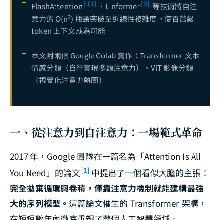
[11]
[9]
FlashAttention
、Linformer
等技術將自注
意力的 O(n²) 瓶頸突破至近線性複雜度，使百萬級
token 上下文成為可能
本文附兩個 Google Colab 實作：Transformer 文本
情感分類（自行實現多頭注意力）、ViT 影像分類
（視覺化注意力熱圖）
一、從注意力到自注意力：一場範式革命
2017 年，Google 團隊在一篇名為「Attention Is All
[1]
You Need」的論文
中提出了一個看似大膽的主張：
完全拋棄循環與卷積，僅靠注意力機制就能建構最強
大的序列模型。
這篇論文催生的 Transformer 架構，
在短短數年內徹底重塑了整個人工智慧領域。