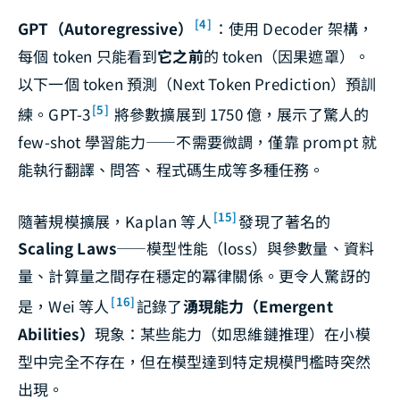
[4]
GPT（Autoregressive）
：使用 Decoder 架構，
每個 token 只能看到
它之前
的 token（因果遮罩）。
以下一個 token 預測（Next Token Prediction）預訓
[5]
練。GPT-3
將參數擴展到 1750 億，展示了驚人的
few-shot 學習能力——不需要微調，僅靠 prompt 就
能執行翻譯、問答、程式碼生成等多種任務。
[15]
隨著規模擴展，Kaplan 等人
發現了著名的
Scaling Laws
——模型性能（loss）與參數量、資料
量、計算量之間存在穩定的冪律關係。更令人驚訝的
[16]
是，Wei 等人
記錄了
湧現能力（Emergent
Abilities）
現象：某些能力（如思維鏈推理）在小模
型中完全不存在，但在模型達到特定規模門檻時突然
出現。