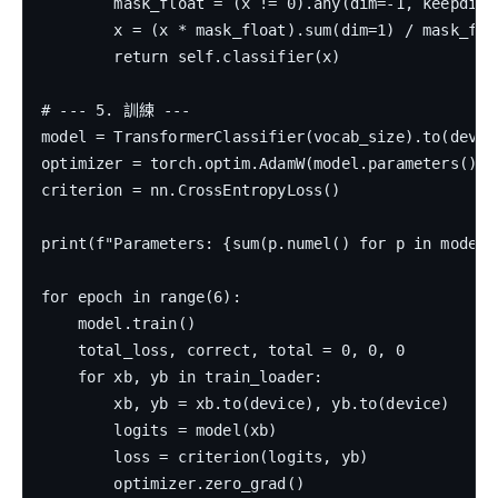
        mask_float = (x != 0).any(dim=-1, keepdim=T
        x = (x * mask_float).sum(dim=1) / mask_flo
        return self.classifier(x)

# --- 5. 訓練 ---

model = TransformerClassifier(vocab_size).to(device
optimizer = torch.optim.AdamW(model.parameters(), 
criterion = nn.CrossEntropyLoss()

print(f"Parameters: {sum(p.numel() for p in model.p
for epoch in range(6):

    model.train()

    total_loss, correct, total = 0, 0, 0

    for xb, yb in train_loader:

        xb, yb = xb.to(device), yb.to(device)

        logits = model(xb)

        loss = criterion(logits, yb)

        optimizer.zero_grad()
