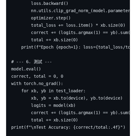
        loss.backward()

        nn.utils.clip_grad_norm_(model.parameters()
        optimizer.step()

        total_loss += loss.item() * xb.size(0)

        correct += (logits.argmax(1) == yb).sum().i
        total += xb.size(0)

    print(f"Epoch {epoch+1}: loss={total_loss/tota
# --- 6. 測試 ---

model.eval()

correct, total = 0, 0

with torch.no_grad():

    for xb, yb in test_loader:

        xb, yb = xb.to(device), yb.to(device)

        logits = model(xb)

        correct += (logits.argmax(1) == yb).sum().i
        total += xb.size(0)

print(f"\nTest Accuracy: {correct/total:.4f}")
