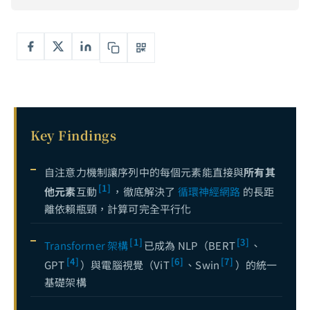
擴散模型深度解析：從數學原理到 Stable Diffusion 實戰，掌握生成式 AI 的核心引擎
6
可解釋 AI（XAI）完全指南：打開黑箱模型，從 LIME、SHAP 到 Grad-CAM 的實戰解析
7
MNIST 擴散模型實作教學：從零開始用 PyTorch 建構你的第一個 Diffusion Model
8
CIFAR-10 擴散模型進階實作：從灰階到彩色，用 PyTorch 打造條件式圖像生成器
9
CelebA 人臉擴散模型實作：從 32×32 到 64×64，用 PyTorch 打造無條件人臉生成器
10
Key Findings
自注意力機制讓序列中的每個元素能直接與
所有其
[1]
他元素
互動
，徹底解決了
循環神經網路
的長距
離依賴瓶頸，計算可完全平行化
[1]
[3]
Transformer 架構
已成為 NLP（BERT
、
[4]
[6]
[7]
GPT
）與電腦視覺（ViT
、Swin
）的統一
基礎架構