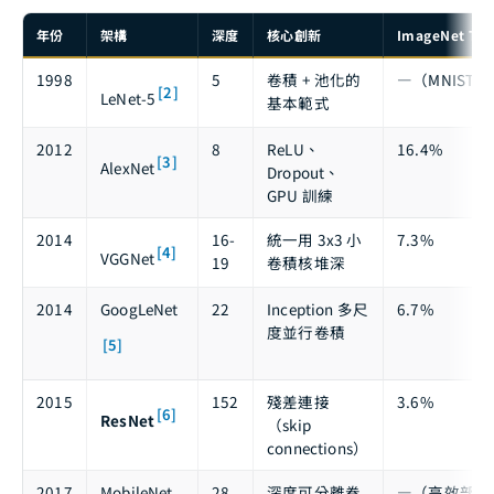
年份
架構
深度
核心創新
ImageNet Top
1998
5
卷積 + 池化的
—（MNIST 0
[2]
LeNet-5
基本範式
2012
8
ReLU、
16.4%
[3]
AlexNet
Dropout、
GPU 訓練
2014
16-
統一用 3x3 小
7.3%
[4]
VGGNet
19
卷積核堆深
2014
GoogLeNet
22
Inception 多尺
6.7%
度並行卷積
[5]
2015
152
殘差連接
3.6%
[6]
ResNet
（skip
connections）
2017
MobileNet
28
深度可分離卷
—（高效部署