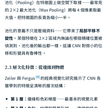
池化（Pooling）在特徵圖上做空間下取樣——最常見
的 2×2 最大池化（Max Pooling）將每 4 個像素取最
大值，把特徵圖的長寬各縮小一半。
池化的意義不只是壓縮資料——它帶來了
局部平移不
變性
。某個特徵在 2×2 區域內無論在哪個精確位置被
偵測到，池化後的輸出都一樣。這讓 CNN 對微小的位
移和形變具有魯棒性。
2.3 層次化特徵：從邊緣到物體
[9]
Zeiler 與 Fergus
的經典視覺化研究揭示了 CNN 各
層學到的特徵呈清晰的層次結構：
第 1 層：
邊緣和色彩梯度——最基本的視覺元素