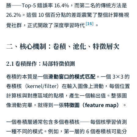
勝——Top-5 錯誤率 16.4%，而第二名的傳統方法是
26.2%。這個 10 個百分點的差距震驚了整個計算機視
[16]
覺社群，正式開啟了深度學習時代
。
二、核心機制：卷積、池化、特徵層次
2.1 卷積操作：局部特徵偵測
卷積的本質是一個
滑動窗口的模式匹配
。一個 3×3 的
卷積核（kernel/filter）在輸入圖像上滑動，每個位置
計算核與對應區域的點積，產生一個輸出值。整張圖
像滑動完畢，就得到一張
特徵圖（feature map）
。
一個卷積層通常包含多個卷積核——每個核學習偵測
一種不同的模式。例如，第一層的 6 個卷積核可能分