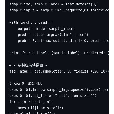
sample_img, sample_label = test_dataset[0]

sample_input = sample_img.unsqueeze(0).to(device)

with torch.no_grad():

    output = model(sample_input)

    pred = output.argmax(dim=1).item()

    prob = F.softmax(output, dim=1)[0, pred].item()
print(f"True label: {sample_label}, Predicted: {pre
# ★ 繪製各層特徵圖 ★

fig, axes = plt.subplots(4, 8, figsize=(20, 10))

# Row 0: 原始輸入

axes[0][0].imshow(sample_img.squeeze().cpu(), cmap=
axes[0][0].set_title('Input', fontsize=11)

for j in range(1, 8):

    axes[0][j].axis('off')
