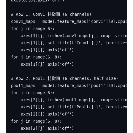
axes[0][0].axis('off')

# Row 1: Conv1 特徵圖 (6 channels)

conv1_maps = model.feature_maps['conv1'][0].cpu()

for j in range(6):

    axes[1][j].imshow(conv1_maps[j], cmap='viridis'
    axes[1][j].set_title(f'Conv1-{j}', fontsize=10)
    axes[1][j].axis('off')

for j in range(6, 8):

    axes[1][j].axis('off')

# Row 2: Pool1 特徵圖 (6 channels, half size)

pool1_maps = model.feature_maps['pool1'][0].cpu()

for j in range(6):

    axes[2][j].imshow(pool1_maps[j], cmap='viridis'
    axes[2][j].set_title(f'Pool1-{j}', fontsize=10)
    axes[2][j].axis('off')

for j in range(6, 8):

    axes[2][j].axis('off')
