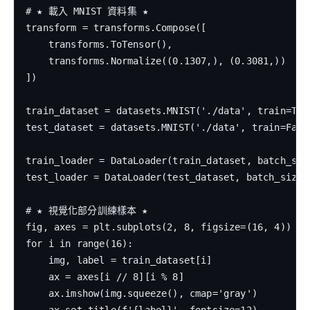
# ★ 載入 MNIST 資料集 ★

transform = transforms.Compose([

    transforms.ToTensor(),

    transforms.Normalize((0.1307,), (0.3081,))

])

train_dataset = datasets.MNIST('./data', train=Tru
test_dataset = datasets.MNIST('./data', train=Fals
train_loader = DataLoader(train_dataset, batch_size
test_loader = DataLoader(test_dataset, batch_size=1
# ★ 視覺化部分訓練樣本 ★

fig, axes = plt.subplots(2, 8, figsize=(16, 4))

for i in range(16):

    img, label = train_dataset[i]

    ax = axes[i // 8][i % 8]

    ax.imshow(img.squeeze(), cmap='gray')
