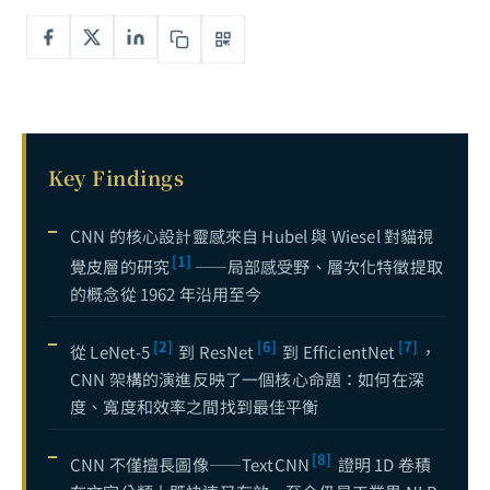
可解釋 AI（XAI）完全指南：打開黑箱模型，從 LIME、SHAP 到 Grad-CAM 的實戰解析
7
MNIST 擴散模型實作教學：從零開始用 PyTorch 建構你的第一個 Diffusion Model
8
CIFAR-10 擴散模型進階實作：從灰階到彩色，用 PyTorch 打造條件式圖像生成器
9
CelebA 人臉擴散模型實作：從 32×32 到 64×64，用 PyTorch 打造無條件人臉生成器
10
Key Findings
CNN 的核心設計靈感來自 Hubel 與 Wiesel 對貓視
[1]
覺皮層的研究
——局部感受野、層次化特徵提取
的概念從 1962 年沿用至今
[2]
[6]
[7]
從 LeNet-5
到 ResNet
到 EfficientNet
，
CNN 架構的演進反映了一個核心命題：如何在深
度、寬度和效率之間找到最佳平衡
[8]
CNN 不僅擅長圖像——TextCNN
證明 1D 卷積