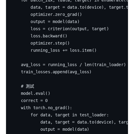
    for batch_idx, (data, target) in enumerate(trai
        data, target = data.to(device), target.to(d
        optimizer.zero_grad()

        output = model(data)

        loss = criterion(output, target)

        loss.backward()

        optimizer.step()

        running_loss += loss.item()

    avg_loss = running_loss / len(train_loader)

    train_losses.append(avg_loss)

    # 測試

    model.eval()

    correct = 0

    with torch.no_grad():

        for data, target in test_loader:

            data, target = data.to(device), target.
            output = model(data)
