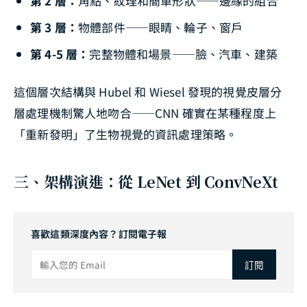
第 2 層：
角點、紋理和簡單形狀——邊緣的組合
第 3 層：
物體部件——眼睛、輪子、窗戶
第 4-5 層：
完整物體和場景——臉、汽車、建築
這個層次結構與 Hubel 和 Wiesel 發現的視覺皮層分
層處理機制驚人地吻合——CNN 確實在某種程度上
「重新發明」了生物視覺的資訊處理策略。
三、架構演進：從 LeNet 到 ConvNeXt
喜歡這類深度內容？訂閱電子報
訂閱