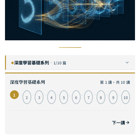
深度學習基礎系列
·
1/10 篇
◆
卷積神經網路完全指南：從視覺皮層啟發到 MNIST 實戰，附互動式 3D 架構視覺化
1
目前
深度學習基礎系列
第 1 講・共 10 講
循環神經網路完全指南：從序列建模到 LSTM 實戰，掌握時間序列 AI 的核心引擎
2
1
2
3
4
5
6
7
8
9
10
自注意力機制完全指南：從 Transformer 原理到 GPT 與 ViT 實戰，理解 AI 革命的核心引擎
3
Transformer 架構完全指南：從編碼器-解碼器到 GPT、T5、ViT，深度拆解 AI 基礎設施的核心引擎
4
下一講
生成對抗網路完全指南：從零和博弈到 StyleGAN，掌握 AI 生成的對抗之道
5
擴散模型深度解析：從數學原理到 Stable Diffusion 實戰，掌握生成式 AI 的核心引擎
6