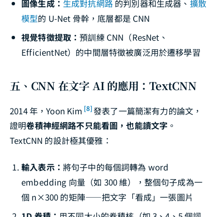
圖像生成：
生成對抗網路
的判別器和生成器、
擴散
模型
的 U-Net 骨幹，底層都是 CNN
視覺特徵提取：
預訓練 CNN（ResNet、
EfficientNet）的中間層特徵被廣泛用於遷移學習
五、CNN 在文字 AI 的應用：TextCNN
[8]
2014 年，Yoon Kim
發表了一篇簡潔有力的論文，
證明
卷積神經網路不只能看圖，也能讀文字
。
TextCNN 的設計極其優雅：
輸入表示：
將句子中的每個詞轉為 word
embedding 向量（如 300 維），整個句子成為一
個 n×300 的矩陣——把文字「看成」一張圖片
1D 卷積：
用不同大小的卷積核（如 3、4、5 個詞