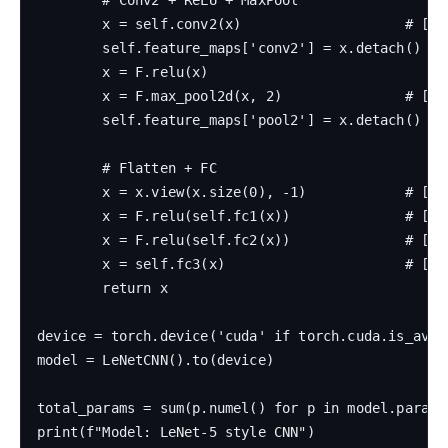
        # Conv2 + ReLU + MaxPool

        x = self.conv2(x)                    # [B, 
        self.feature_maps['conv2'] = x.detach()

        x = F.relu(x)

        x = F.max_pool2d(x, 2)               # [B, 
        self.feature_maps['pool2'] = x.detach()

        # Flatten + FC

        x = x.view(x.size(0), -1)            # [B, 
        x = F.relu(self.fc1(x))              # [B, 
        x = F.relu(self.fc2(x))              # [B, 
        x = self.fc3(x)                      # [B, 
        return x

device = torch.device('cuda' if torch.cuda.is_avail
model = LeNetCNN().to(device)

total_params = sum(p.numel() for p in model.paramet
print(f"Model: LeNet-5 style CNN")
