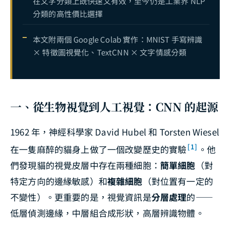
在文字分類上既快速又有效，至今仍是工業界 NLP
分類的高性價比選擇
本文附兩個 Google Colab 實作：MNIST 手寫辨識
× 特徵圖視覺化、TextCNN × 文字情感分類
一、從生物視覺到人工視覺：CNN 的起源
1962 年，神經科學家 David Hubel 和 Torsten Wiesel
[1]
在一隻麻醉的貓身上做了一個改變歷史的實驗
。他
們發現貓的視覺皮層中存在兩種細胞：
簡單細胞
（對
特定方向的邊緣敏感）和
複雜細胞
（對位置有一定的
不變性）。更重要的是，視覺資訊是
分層處理
的——
低層偵測邊緣，中層組合成形狀，高層辨識物體。