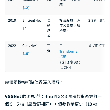
積
[12]
2019
EfficientNet
自
複合縮放（深
2.9%（B7）
動
度×寬度×解
[7]
縮
析度）
放
2022
ConvNeXt
可
用
與 ViT 持平
變
Transformer
[15]
架構
設計理念現代
化 CNN
幾個關鍵轉折點值得深入理解：
[4]
VGGNet 的洞見
：
用兩個 3×3 卷積核串聯等效一
個 5×5 核（感受野相同），但參數量更少（18 vs