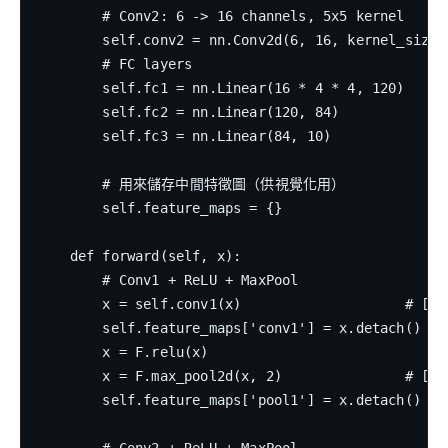
        # Conv2: 6 -> 16 channels, 5x5 kernel

        self.conv2 = nn.Conv2d(6, 16, kernel_size=5
        # FC layers

        self.fc1 = nn.Linear(16 * 4 * 4, 120)

        self.fc2 = nn.Linear(120, 84)

        self.fc3 = nn.Linear(84, 10)

        # 用來儲存中間特徵圖（供視覺化用）

        self.feature_maps = {}

    def forward(self, x):

        # Conv1 + ReLU + MaxPool

        x = self.conv1(x)                    # [B, 
        self.feature_maps['conv1'] = x.detach()

        x = F.relu(x)

        x = F.max_pool2d(x, 2)               # [B, 
        self.feature_maps['pool1'] = x.detach()
