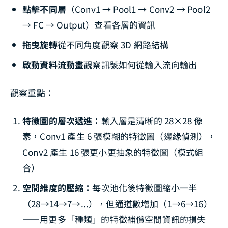
點擊不同層
（Conv1 → Pool1 → Conv2 → Pool2
→ FC → Output）查看各層的資訊
拖曳旋轉
從不同角度觀察 3D 網路結構
啟動資料流動畫
觀察訊號如何從輸入流向輸出
觀察重點：
特徵圖的層次遞進：
輸入層是清晰的 28×28 像
素，Conv1 產生 6 張模糊的特徵圖（邊緣偵測），
Conv2 產生 16 張更小更抽象的特徵圖（模式組
合）
空間維度的壓縮：
每次池化後特徵圖縮小一半
（28→14→7→...），但通道數增加（1→6→16）
——用更多「種類」的特徵補償空間資訊的損失