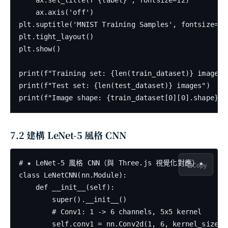
    ax.set_title(f'{label}', fontsize=12)

    ax.axis('off')

plt.suptitle('MNIST Training Samples', fontsize=14)
plt.tight_layout()

plt.show()

print(f"Training set: {len(train_dataset)} images")
print(f"Test set: {len(test_dataset)} images")

7.2 建構 LeNet-5 風格 CNN
# ★ LeNet-5 風格 CNN（與 Three.js 視覺化對應）★

Copy
class LeNetCNN(nn.Module):

    def __init__(self):

        super().__init__()

        # Conv1: 1 -> 6 channels, 5x5 kernel

        self.conv1 = nn.Conv2d(1, 6, kernel_size=5,