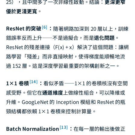
25），且中間多了一次非線性啟動。結論：
更深更窄
優於更淺更寬
。
[6]
ResNet 的突破
：
隨著網路加深到 20 層以上，訓練
錯誤率反而上升——不是過擬合，而是
退化問題
。
ResNet 的殘差連接（F(x) + x）解決了這個問題：讓網
路學習「殘差」而非直接映射，使得梯度能順暢地流
過 152 層。這是深度學習最重要的架構創新之一。
[14]
1×1 卷積
：
看似矛盾——1×1 的卷積核沒有空間
感受野。但它在
通道維度
上做線性組合，可以降維或
升維。GoogLeNet 的 Inception 模組和 ResNet 的瓶
頸結構都依賴 1×1 卷積來控制計算量。
[13]
Batch Normalization
：
在每一層的輸出後做正