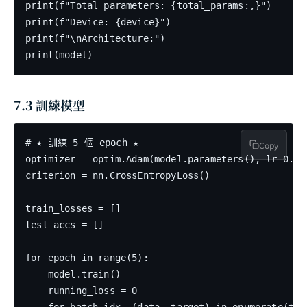
print(f"Total parameters: {total_params:,}")

print(f"Device: {device}")

print(f"\nArchitecture:")

7.3 訓練模型
# ★ 訓練 5 個 epoch ★

Copy
optimizer = optim.Adam(model.parameters(), lr=0.001
criterion = nn.CrossEntropyLoss()

train_losses = []

test_accs = []

for epoch in range(5):

    model.train()

    running_loss = 0
