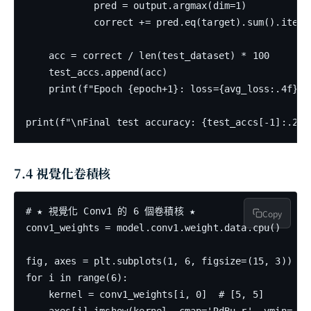
            pred = output.argmax(dim=1)

            correct += pred.eq(target).sum().item()
    acc = correct / len(test_dataset) * 100

    test_accs.append(acc)

    print(f"Epoch {epoch+1}: loss={avg_loss:.4f}, t
7.4 視覺化卷積核
# ★ 視覺化 Conv1 的 6 個卷積核 ★

Copy
conv1_weights = model.conv1.weight.data.cpu()

fig, axes = plt.subplots(1, 6, figsize=(15, 3))

for i in range(6):

    kernel = conv1_weights[i, 0]  # [5, 5]
