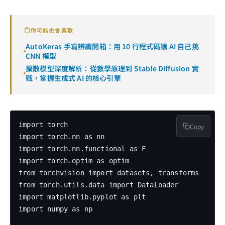
你可能也會喜歡
AutoKeras 手寫辨識開箱：用 10 行程式碼讓 AI 自己挑
CNN 模型
擴散模型深度解析：從數學原理到 Stable Diffusion 實
戰，掌握生成式 AI 的核心引擎
import torch

Copy
import torch.nn as nn

import torch.nn.functional as F

import torch.optim as optim

from torchvision import datasets, transforms

from torch.utils.data import DataLoader

import matplotlib.pyplot as plt

import numpy as np
