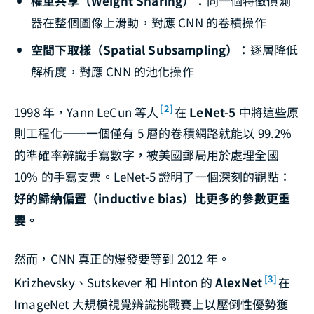
權重共享（Weight Sharing）：
同一個特徵偵測
器在整個圖像上滑動，對應 CNN 的卷積操作
空間下取樣（Spatial Subsampling）：
逐層降低
解析度，對應 CNN 的池化操作
[2]
1998 年，Yann LeCun 等人
在
LeNet-5
中將這些原
則工程化——一個僅有 5 層的卷積網路就能以 99.2%
的準確率辨識手寫數字，被美國郵局用於處理全國
10% 的手寫支票。LeNet-5 證明了一個深刻的觀點：
好的歸納偏置（inductive bias）比更多的參數更重
要。
然而，CNN 真正的爆發要等到 2012 年。
[3]
Krizhevsky、Sutskever 和 Hinton 的
AlexNet
在
ImageNet 大規模視覺辨識挑戰賽上以壓倒性優勢獲