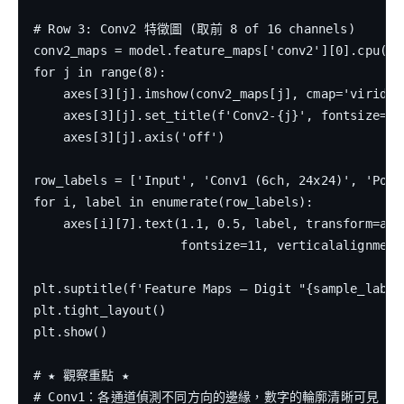
# Row 3: Conv2 特徵圖 (取前 8 of 16 channels)

conv2_maps = model.feature_maps['conv2'][0].cpu()

for j in range(8):

    axes[3][j].imshow(conv2_maps[j], cmap='viridis'
    axes[3][j].set_title(f'Conv2-{j}', fontsize=10)
    axes[3][j].axis('off')

row_labels = ['Input', 'Conv1 (6ch, 24x24)', 'Pool
for i, label in enumerate(row_labels):

    axes[i][7].text(1.1, 0.5, label, transform=axes
                    fontsize=11, verticalalignment
plt.suptitle(f'Feature Maps — Digit "{sample_label
plt.tight_layout()

plt.show()

# ★ 觀察重點 ★

# Conv1：各通道偵測不同方向的邊緣，數字的輪廓清晰可見
