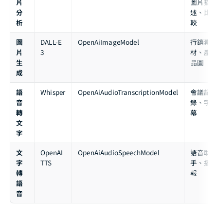
片
圖片描
分
述、比
析
較
圖
DALL-E
OpenAiImageModel
行銷素
片
3
材、產
生
品圖
成
語
Whisper
OpenAiAudioTranscriptionModel
會議記
音
錄、字
轉
幕
文
字
文
OpenAI
OpenAiAudioSpeechModel
語音助
字
TTS
手、播
轉
報
語
音