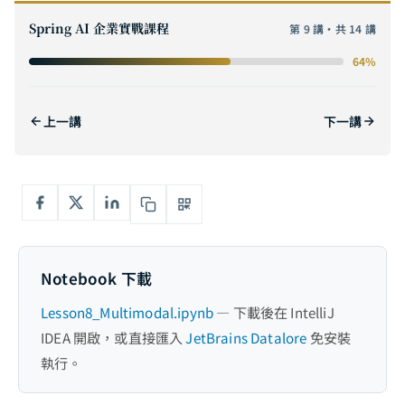
Spring AI 企業知識庫實戰：用 Java 生態系打造 RAG 智能問答系統的完整路線圖
0
Spring AI 企業實戰課程
第 9 講・共 14 講
Spring AI 課程起步：Kotlin Notebook 環境設定完整指南，從零打造你的 AI 開發環境
1
64%
Spring AI 第一講：Hello Spring AI——用 ChatClient 呼叫你的第一個 AI 模型
2
Spring AI 第二講：串流輸出與 ChatModel 深入解析——打造即時回應的 AI 體驗
3
上一講
下一講
Spring AI 第三講：Prompt Engineering 與結構化輸出——從字串拼接到強型別物件
4
Spring AI 第四講：Function Calling——讓 AI 操作真實世界的工具
5
Spring AI 第五講：ChatMemory——讓 AI 擁有對話記憶
6
Spring AI 第六講：RAG 基礎——讓 AI 讀懂你的企業文件
7
Notebook 下載
Spring AI 第七講：進階 RAG——Metadata 過濾、Query Rewriting 與 Re-ranking
8
Lesson8_Multimodal.ipynb
— 下載後在 IntelliJ
Spring AI 第八講：多模態處理——讓 AI 看得懂圖片、聽得懂語音
9
目前
IDEA 開啟，或直接匯入
JetBrains Datalore
免安裝
Spring AI 第九講：文件處理與知識庫建置——從原始檔案到智能問答
10
執行。
Spring AI 第十講：Spring Boot 專案整合——從 Notebook 到正式應用
11