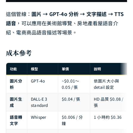
這個管線：
圖片 → GPT-4o 分析 → 文字描述 → TTS
語音
，可以應用在美術館導覽、房地產看屋語音介
紹、電商商品語音描述等場景。
成本參考
功能
模型
單價
說明
圖片分
GPT-4o
~$0.01～
依圖片大小與
析
0.05 / 張
detail 設定
圖片生
DALL-E 3
$0.04 / 張
HD 品質 $0.08 /
成
standard
張
語音轉
Whisper
$0.006 / 分
1 小時約 $0.36
文字
鐘