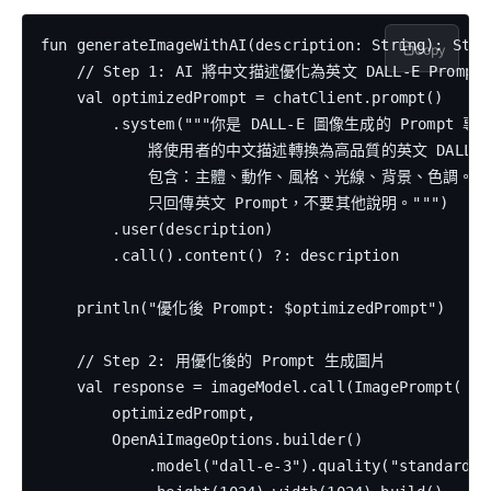
fun generateImageWithAI(description: String): Strin
Copy
    // Step 1: AI 將中文描述優化為英文 DALL-E Prompt

    val optimizedPrompt = chatClient.prompt()

        .system("""你是 DALL-E 圖像生成的 Prompt 專家
            將使用者的中文描述轉換為高品質的英文 DALL-E P
            包含：主體、動作、風格、光線、背景、色調。

            只回傳英文 Prompt，不要其他說明。""")

        .user(description)

        .call().content() ?: description

    println("優化後 Prompt: $optimizedPrompt")

    // Step 2: 用優化後的 Prompt 生成圖片

    val response = imageModel.call(ImagePrompt(

        optimizedPrompt,

        OpenAiImageOptions.builder()

            .model("dall-e-3").quality("standard")
