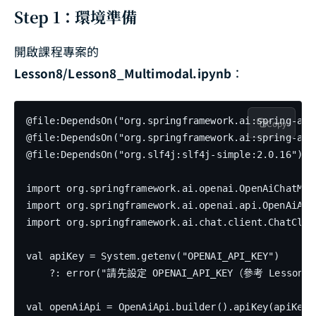
Step 1：環境準備
開啟課程專案的
Lesson8/Lesson8_Multimodal.ipynb
：
@file:DependsOn("org.springframework.ai:spring-ai-o
Copy
@file:DependsOn("org.springframework.ai:spring-ai-c
@file:DependsOn("org.slf4j:slf4j-simple:2.0.16")

import org.springframework.ai.openai.OpenAiChatMode
import org.springframework.ai.openai.api.OpenAiApi

import org.springframework.ai.chat.client.ChatClien
val apiKey = System.getenv("OPENAI_API_KEY")

    ?: error("請先設定 OPENAI_API_KEY（參考 Lesson 0
val openAiApi = OpenAiApi.builder().apiKey(apiKey).