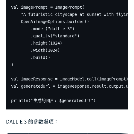
val imagePrompt = ImagePrompt(

    "A futuristic cityscape at sunset with flying 
    OpenAiImageOptions.builder()

        .model("dall-e-3")

        .quality("standard")

        .height(1024)

        .width(1024)

        .build()

)

val imageResponse = imageModel.call(imagePrompt)

val generatedUrl = imageResponse.result.output.url

println("生成的圖片: $generatedUrl")
DALL-E 3 的參數選項：