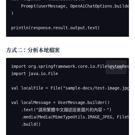
    Prompt(userMessage, OpenAiChatOptions.builder(
)

println(response.result.output.text)
方式二：分析本地檔案
import org.springframework.core.io.FileSystemResour
Copy
import java.io.File

val localFile = File("sample-docs/test-image.jpg")

val localMessage = UserMessage.builder()

    .text("請用繁體中文描述這張圖片的內容。")

    .media(Media(MimeTypeUtils.IMAGE_JPEG, FileSys
    .build()
