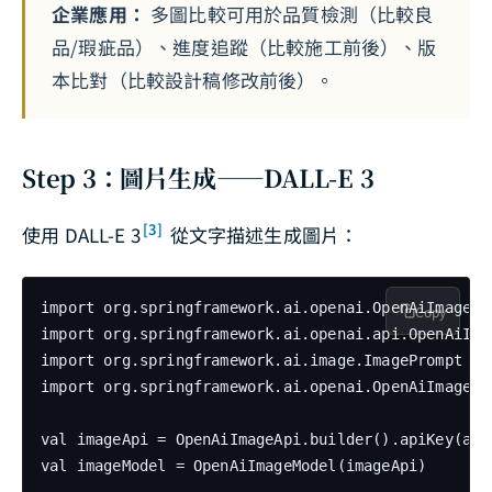
企業應用：
多圖比較可用於品質檢測（比較良
品/瑕疵品）、進度追蹤（比較施工前後）、版
本比對（比較設計稿修改前後）。
Step 3：圖片生成——DALL-E 3
[3]
使用 DALL-E 3
從文字描述生成圖片：
import org.springframework.ai.openai.OpenAiImageMod
Copy
import org.springframework.ai.openai.api.OpenAiImag
import org.springframework.ai.image.ImagePrompt

import org.springframework.ai.openai.OpenAiImageOpt
val imageApi = OpenAiImageApi.builder().apiKey(apiK
val imageModel = OpenAiImageModel(imageApi)
