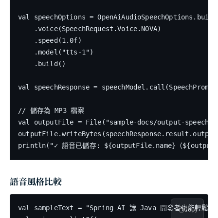
val speechOptions = OpenAiAudioSpeechOptions.builde
    .voice(SpeechRequest.Voice.NOVA)

    .speed(1.0f)

    .model("tts-1")

    .build()

val speechResponse = speechModel.call(SpeechPrompt(
// 儲存為 MP3 檔案

val outputFile = File("sample-docs/output-speech.mp
outputFile.writeBytes(speechResponse.result.output)
println("✓ 語音已儲存: ${outputFile.name}（${outputF
語音風格比較
val sampleText = "Spring AI 讓 Java 開發者也能輕鬆建
Copy