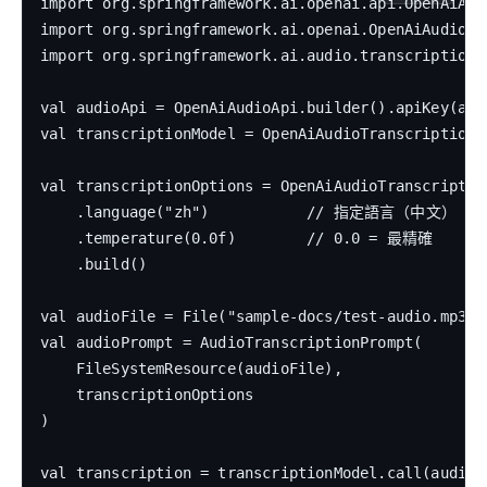
import org.springframework.ai.openai.api.OpenAiAudi
import org.springframework.ai.openai.OpenAiAudioTra
import org.springframework.ai.audio.transcription.
val audioApi = OpenAiAudioApi.builder().apiKey(apiK
val transcriptionModel = OpenAiAudioTranscriptionMo
val transcriptionOptions = OpenAiAudioTranscription
    .language("zh")           // 指定語言（中文）

    .temperature(0.0f)        // 0.0 = 最精確

    .build()

val audioFile = File("sample-docs/test-audio.mp3")

val audioPrompt = AudioTranscriptionPrompt(

    FileSystemResource(audioFile),

    transcriptionOptions

)

val transcription = transcriptionModel.call(audioPr