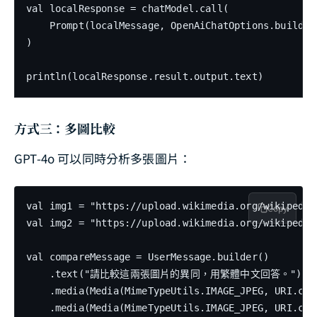
val localResponse = chatModel.call(

    Prompt(localMessage, OpenAiChatOptions.builder
)

println(localResponse.result.output.text)
方式三：多圖比較
GPT-4o 可以同時分析多張圖片：
val img1 = "https://upload.wikimedia.org/wikipedia
Copy
val img2 = "https://upload.wikimedia.org/wikipedia
val compareMessage = UserMessage.builder()

    .text("請比較這兩張圖片的異同，用繁體中文回答。")

    .media(Media(MimeTypeUtils.IMAGE_JPEG, URI.crea
    .media(Media(MimeTypeUtils.IMAGE_JPEG, URI.crea