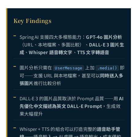
Spring AI 第十一講：企業級 RAG 系統——PGVector、權限管控與生產監控
12
Key Findings
Spring AI 第十二講：雲端部署——Docker 打包到 Google Cloud Run 一鍵上線
13
Spring AI 支援四大多模態能力：
GPT-4o 圖片分析
（URL、本地檔案、多圖比較）、
DALL-E 3 圖片生
成
、
Whisper 語音轉文字
、
TTS 文字轉語音
圖片分析只需在
上加
即
UserMessage
.media()
可——支援 URL 與本地檔案，甚至可以
同時送入多
張圖片
進行比較分析
DALL-E 3 的圖片品質取決於 Prompt 品質——用
AI
先優化中文描述為英文 DALL-E Prompt
，生成效
果大幅提升
Whisper + TTS 的組合可以打造完整的
語音助手管
線
——語音輸入 → AI 處理 → 語音輸出，成本僅約