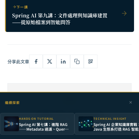
下一講
Spring AI 第九講：文件處理與知識庫建置
——從原始檔案到智能問答
分享此文章
繼續探索
訂閱電子報，掌握最新洞見
HANDS-ON TUTORIAL
TECHNICAL INSIGHT
每當我們發布新的深度分析與研究報告，您將第一時間收
Spring AI 第七講：進階 RAG
Spring AI 企業知識庫實
——Metadata 過濾、Query
Java 生態系打造 RAG 智
到通知。
Rewriting 與 Re-ranking
答系統