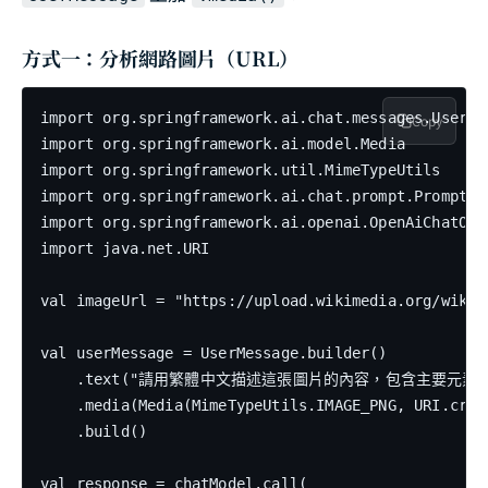
方式一：分析網路圖片（URL）
import org.springframework.ai.chat.messages.UserMes
Copy
import org.springframework.ai.model.Media

import org.springframework.util.MimeTypeUtils

import org.springframework.ai.chat.prompt.Prompt

import org.springframework.ai.openai.OpenAiChatOpti
import java.net.URI

val imageUrl = "https://upload.wikimedia.org/wikip
val userMessage = UserMessage.builder()

    .text("請用繁體中文描述這張圖片的內容，包含主要元素和
    .media(Media(MimeTypeUtils.IMAGE_PNG, URI.creat
    .build()

val response = chatModel.call(
