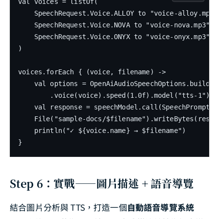
val voices = listOf(

    SpeechRequest.Voice.ALLOY to "voice-alloy.mp3",
    SpeechRequest.Voice.NOVA to "voice-nova.mp3",

    SpeechRequest.Voice.ONYX to "voice-onyx.mp3"

)

voices.forEach { (voice, filename) ->

    val options = OpenAiAudioSpeechOptions.builder(
        .voice(voice).speed(1.0f).model("tts-1").bu
    val response = speechModel.call(SpeechPrompt(sa
    File("sample-docs/$filename").writeBytes(respon
    println("✓ ${voice.name} → $filename")

}
Step 6：實戰——圖片描述 + 語音導覽
結合圖片分析與 TTS，打造一個
自動語音導覽系統