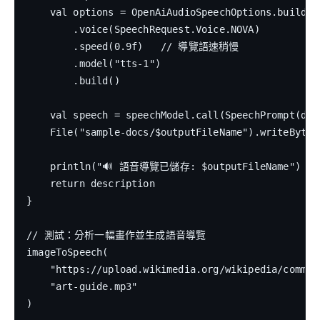
    val options = OpenAiAudioSpeechOptions.builder(
        .voice(SpeechRequest.Voice.NOVA)

        .speed(0.9f)   // 導覽語速稍慢

        .model("tts-1")

        .build()

    val speech = speechModel.call(SpeechPrompt(desc
    File("sample-docs/$outputFileName").writeBytes(
    println("🔊 語音導覽已儲存: $outputFileName")

    return description

}

// 測試：分析一幅畫作並生成語音導覽

imageToSpeech(

    "https://upload.wikimedia.org/wikipedia/common
    "art-guide.mp3"

)