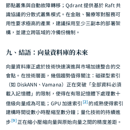
節點叢集與自動故障轉移；Qdrant 提供基於 Raft 共
識協議的分散式叢集模式。在金融、醫療等對服務可
用性要求極高的產業，建議採用至少三副本的部署架
構，並建立跨區域的冷備份機制。
九、結語：向量資料庫的未來
向量資料庫正處於技術快速演進與市場加速整合的交
會點。在技術層面，幾個趨勢值得關注：磁碟型索引
（如 DiskANN、Vamana）正在突破「全部資料必須
載入記憶體」的限制，使得在有限記憶體下處理數十
[2]
億級向量成為可能；GPU 加速索引
的成熟使得索引
建構時間從數小時壓縮至數分鐘；量化技術的持續進
[9]
步
正在縮小壓縮向量與原始向量之間的精度差距。