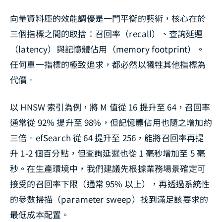
向量資料庫的效能調優是一門平衡的藝術，核心在於
三個指標之間的取捨：召回率（recall）、查詢延遲
（latency）與記憶體佔用（memory footprint）。
任何單一指標的極致追求，都必然以犧牲其他指標為
代價。
以 HNSW 索引為例，將 M 值從 16 提升至 64，召回率
通常從 92% 提升至 98%，但記憶體佔用也隨之增加約
三倍。efSearch 從 64 提升至 256，能將召回率再提
升 1-2 個百分點，但查詢延遲也從 1 毫秒增加至 5 毫
秒。在生產環境中，我們建議先根據業務場景確定可
接受的召回率下限（通常 95% 以上），再透過系統性
的參數掃描（parameter sweep）找到滿足該要求的
最低成本配置。