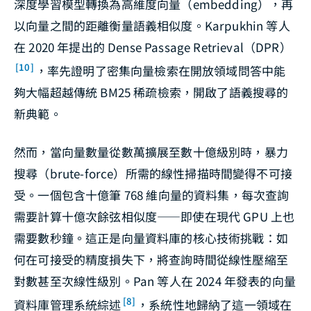
深度學習模型轉換為高維度向量（embedding），再
以向量之間的距離衡量語義相似度。Karpukhin 等人
在 2020 年提出的 Dense Passage Retrieval（DPR）
[10]
，率先證明了密集向量檢索在開放領域問答中能
夠大幅超越傳統 BM25 稀疏檢索，開啟了語義搜尋的
新典範。
然而，當向量數量從數萬擴展至數十億級別時，暴力
搜尋（brute-force）所需的線性掃描時間變得不可接
受。一個包含十億筆 768 維向量的資料集，每次查詢
需要計算十億次餘弦相似度——即使在現代 GPU 上也
需要數秒鐘。這正是向量資料庫的核心技術挑戰：如
何在可接受的精度損失下，將查詢時間從線性壓縮至
對數甚至次線性級別。Pan 等人在 2024 年發表的向量
[8]
資料庫管理系統綜述
，系統性地歸納了這一領域在