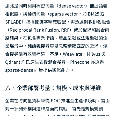
思路是同時利用稠密向量（dense vector）捕捉語義
相似度，與稀疏向量（sparse vector，如 BM25 或
SPLADE）捕捉關鍵字精確匹配，再透過倒數排名融合
（Reciprocal Rank Fusion, RRF）或加權求和融合兩
路結果。在包含專業術語、產品型號或法規編號的企
業場景中，純語義搜尋容易忽略精確匹配的需求，混
合搜尋能有效彌補這一不足。Weaviate、Milvus 與
Qdrant 均已原生支援混合搜尋，Pinecone 亦透過
sparse-dense 向量提供類似能力。
八、企業部署考量：規模、成本與運維
企業在將向量資料庫從 POC 推進至生產環境時，需面
對一系列架構與運維層面的挑戰。首先是規模規劃