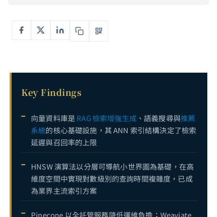
LLM Function Calling 完全指南：從 OpenAI Tools API 到多步驟工具鏈，打造可靠的 AI 工具調用系統
6
合成資料完全指南：從 GAN 到 LLM 驅動的資料生成，解決企業 AI 的數據稀缺難題
7
LLM 微調資料集完全指南：從資料收集、標註策略到品質控管，打造高效能微調數據管線
8
推薦系統完全指南：從協同過濾到深度學習個人化推薦的技術演進與電商實戰
9
Key Findings
向量資料庫是
RAG 檢索增強生成
、語義搜尋與
推薦
系統
的核心基礎設施，其 ANN 索引結構決定了檢索
延遲與召回率的上限
HNSW 演算法以分層可導航小世界圖為基礎，在高
維度空間中實現對數級別的查詢時間複雜度，已成
為業界主流索引方案
Pinecone 以全託管服務降低運維負擔；Weaviate