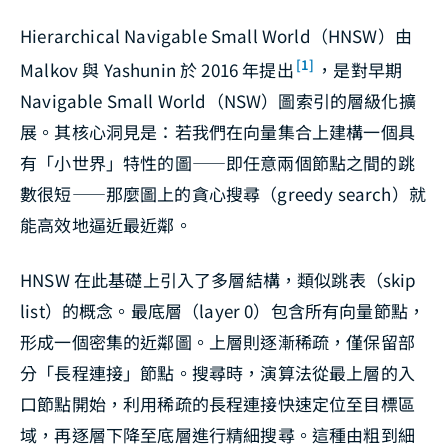
Hierarchical Navigable Small World（HNSW）由
[1]
Malkov 與 Yashunin 於 2016 年提出
，是對早期
Navigable Small World（NSW）圖索引的層級化擴
展。其核心洞見是：若我們在向量集合上建構一個具
有「小世界」特性的圖——即任意兩個節點之間的跳
數很短——那麼圖上的貪心搜尋（greedy search）就
能高效地逼近最近鄰。
HNSW 在此基礎上引入了多層結構，類似跳表（skip
list）的概念。最底層（layer 0）包含所有向量節點，
形成一個密集的近鄰圖。上層則逐漸稀疏，僅保留部
分「長程連接」節點。搜尋時，演算法從最上層的入
口節點開始，利用稀疏的長程連接快速定位至目標區
域，再逐層下降至底層進行精細搜尋。這種由粗到細