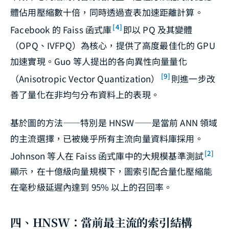
體佔用壓縮數十倍，同時透過查表加速距離計算。
[4]
Facebook 的 Faiss 函式庫
即以 PQ 及其變體
（OPQ、IVFPQ）為核心，提供了高度最佳化的 GPU
加速實現。Guo 等人提出的各向異性向量量化
[9]
（Anisotropic Vector Quantization）
則進一步改
善了量化在非均勻分布資料上的表現。
基於圖的方法——特別是 HNSW——是當前 ANN 領域
的主流選擇，已被幾乎所有主流向量資料庫採用。
[2]
Johnson 等人在 Faiss 函式庫中的大規模基準測試
顯示，在十億級向量規模下，圖索引配合量化壓縮能
在毫秒級延遲內達到 95% 以上的召回率。
四、HNSW：當前最主流的索引結構