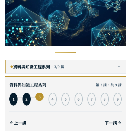
資料與知識工程系列
·
3/9 篇
◆
RAG 檢索增強生成完全指南：為何企業需要客製化知識架構，而非通用方案
1
資料與知識工程系列
第 3 講・共 9 講
GraphRAG 完全指南：知識圖譜 + RAG 的下一代檢索架構，從原理到企業實戰
2
3
1
2
4
5
6
7
8
9
向量資料庫完全指南：從 HNSW 索引原理到 Pinecone、Weaviate、Milvus 架構比較
3
目前
LangChain 完全指南：從 Chain 到 Agent，用 Python 建構企業級 LLM 應用
4
上一講
下一講
Hugging Face Transformers 完全指南：從模型下載、微調到部署的一站式實戰
5