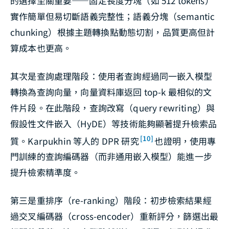
的選擇至關重要——固定長度分塊（如 512 tokens）
實作簡單但易切斷語義完整性；語義分塊（semantic
chunking）根據主題轉換點動態切割，品質更高但計
算成本也更高。
其次是查詢處理階段：使用者查詢經過同一嵌入模型
轉換為查詢向量，向量資料庫返回 top-k 最相似的文
件片段。在此階段，查詢改寫（query rewriting）與
假設性文件嵌入（HyDE）等技術能夠顯著提升檢索品
[10]
質。Karpukhin 等人的 DPR 研究
也證明，使用專
門訓練的查詢編碼器（而非通用嵌入模型）能進一步
提升檢索精準度。
第三是重排序（re-ranking）階段：初步檢索結果經
過交叉編碼器（cross-encoder）重新評分，篩選出最