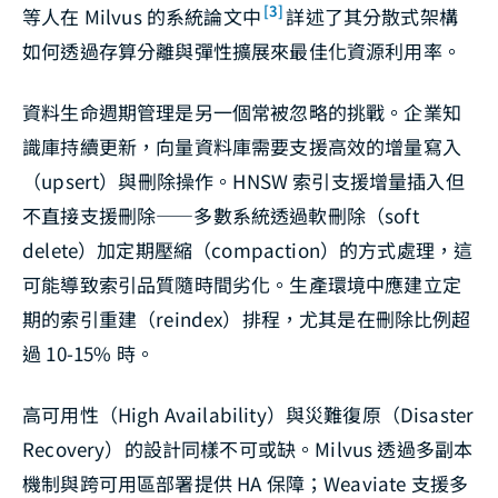
[3]
等人在 Milvus 的系統論文中
詳述了其分散式架構
如何透過存算分離與彈性擴展來最佳化資源利用率。
資料生命週期管理是另一個常被忽略的挑戰。企業知
識庫持續更新，向量資料庫需要支援高效的增量寫入
（upsert）與刪除操作。HNSW 索引支援增量插入但
不直接支援刪除——多數系統透過軟刪除（soft
delete）加定期壓縮（compaction）的方式處理，這
可能導致索引品質隨時間劣化。生產環境中應建立定
期的索引重建（reindex）排程，尤其是在刪除比例超
過 10-15% 時。
高可用性（High Availability）與災難復原（Disaster
Recovery）的設計同樣不可或缺。Milvus 透過多副本
機制與跨可用區部署提供 HA 保障；Weaviate 支援多