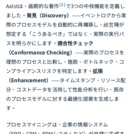
[1]
Aalstは、画期的な著作
で3つの中核機能を定義し
ました。
発見（Discovery）
——イベントログから実
際のプロセスモデルを自動的に再構築し、経営陣が
想定する「こうあるべき」ではなく、実際の実行パ
スを明らかにします。
適合性チェック
（Conformance Checking）
——実際のプロセスを
理想のプロセスと比較し、逸脱、ボトルネック、コ
ンプライアンスリスクを特定します。
拡張
（Enhancement）
——タイムスタンプ、リソース配
分、コストデータを活用して性能分析を行い、既存
のプロセスモデルに対する最適化提案を生成しま
す。
プロセスマイニングは、企業の情報システム
（ERP、CRM、BPMシステムなど）が自然に生成す