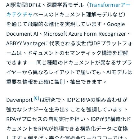
AI駆動型IDPは、深層学習モデル（
Transformerアー
キテクチャ
ベースのドキュメント理解モデルなど）
を通じて飛躍的な進化を実現しています。Google
Document AI、Microsoft Azure Form Recognizer、
ABBYY Vantageに代表される次世代IDPプラットフォ
ームは、ドキュメントのセマンティック構造を理解
できます——同じ種類のドキュメントが異なるサプラ
イヤーから異なるレイアウトで届いても、AIモデルは
重要な情報を正確に識別・抽出できます。
[6]
Davenport
は研究で、IDPとRPAの組み合わせが
強力なシナジーを生み出すことを強調しています。
RPAがプロセスの自動実行を担い、IDPが非構造化ド
キュメントをRPAが処理できる構造化データに変換
します。例えば、完全な買掛金ワークフローでは、