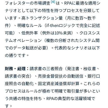
[4]
フォレスターの市場調査
は、RPAに最適な適用シ
ナリオとして以下の特性を持つプロセスを分類して
います。高トランザクション量（月に数百〜数千
件）、明確なルール（if-thenロジックで完全に記述
可能）、低例外率（例外は10%未満）、クロスシス
テムオペレーション（複数の分断されたシステム間
でのデータ転送が必要）。代表的なシナリオは以下
の通りです。
財務・経理：
請求書の三者照合（発注書、検収書、
請求書の突合）、売掛金督促状の自動送信、銀行口
座照合の自動化、固定資産減価償却計算。これらの
プロセスはルールが極めて明確で取引量が多いとい
う共通の特徴を持ち、RPAの典型的な活躍領域で
す。