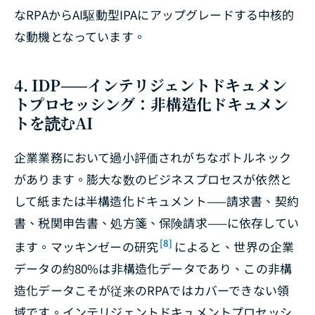
なRPAからAI駆動型IPAにアップグレードする中核的
な動機となっています。
4. IDP——インテリジェントドキュメン
トプロセッシング：非構造化ドキュメン
トを読むAI
企業業務において過小評価されがちなボトルネック
があります。膨大な数のビジネスプロセスが依然と
して紙または半構造化ドキュメント——請求書、契約
書、税関申告書、処方箋、保険請求——に依存してい
[8]
ます。マッキンゼーの研究
によると、世界の企業
データの約80%は非構造化データであり、この非構
造化データこそが従来のRPAではカバーできない領
域です。インテリジェントドキュメントプロセッシ