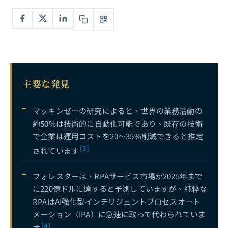
生成AIエンタープライズ導入パス：概念実証からスケール展開までの5つの重要ステージ
6
ChatGPTエンタープライズとAIアシスタント導入完全ガイド：ツール選定からスケール展開までの実践フレームワーク
7
ノーコードAI・ローコードプラットフォーム完全ガイド：コードを書かない企業AI開発の道筋
8
小規模言語モデル（SLM）企業導入完全ガイド：Phi-4、Gemma 3からエッジ推論戦略まで
9
主要な発見
AI駆動型エンタープライズプロセスオートメーション完全ガイド：RPAからインテリジェントプロセスオートメーション（IPA）へ——AIで業務効率を再構築
10
現在
AIカスタマーサービスとインテリジェント対話システム完全ガイド：ルールエンジンからLLM駆動の24時間オムニチャネルスマートサービスまで
11
マッキンゼーの研究によると、世界の業務活動の
約50%は技術的に自動化可能であり、既存の技術
エンタープライズ知識管理AI完全ガイド：ドキュメント検索からインテリジェントナレッジベースへ——RAGとLLMで組織の暗黙知を解放する
12
で企業は運用コストを20〜35%削減できると推定
AIキャリア戦略：生成AIで代替不可能なプロフェッショナルの優位性を築く方法——先行者利益とデュアルレバー戦略
13
[3]
されています
viNextに見るCTOの新たなリーダーシップパラダイム：一人、1,100ドル、一週間がエンジニアリングチーム全体に取って代わる時
14
フォレスターは、RPAサービス市場が2025年まで
企業AI導入の「死の谷」——95%のAIパイロットがROIを生まない理由と、成功する5%の共通点
16
に220億ドルに達すると予測していますが、純粋な
RPAはAI強化型インテリジェントプロセスオート
CTO意思決定ガイド——AIエージェント時代の企業技術アーキテクチャ選定：自社構築、SaaS、それともハイブリッド？
18
メーション（IPA）に急速に取って代わられていま
AIプロジェクトコスト分解——概念実証から本番稼働までにどれだけの予算が必要か？
19
[4]