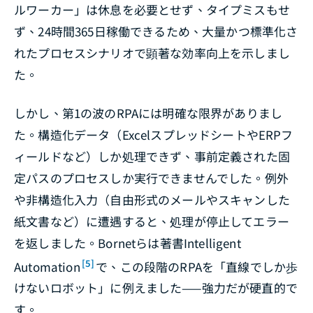
ルワーカー」は休息を必要とせず、タイプミスもせ
ず、24時間365日稼働できるため、大量かつ標準化さ
れたプロセスシナリオで顕著な効率向上を示しまし
た。
しかし、第1の波のRPAには明確な限界がありまし
た。構造化データ（ExcelスプレッドシートやERPフ
ィールドなど）しか処理できず、事前定義された固
定パスのプロセスしか実行できませんでした。例外
や非構造化入力（自由形式のメールやスキャンした
紙文書など）に遭遇すると、処理が停止してエラー
を返しました。Bornetらは著書
Intelligent
[5]
Automation
で、この段階のRPAを「直線でしか歩
けないロボット」に例えました——強力だが硬直的で
す。