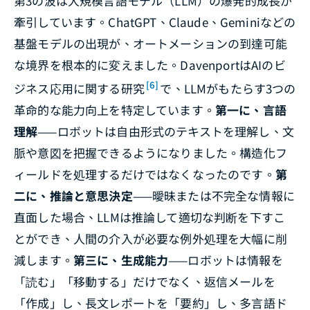
第3の波は大規模言語モデル（LLM）の爆発的成長が
牽引しています。ChatGPT、Claude、Geminiなどの
基盤モデルの出現が、オートメーションの到達可能
な境界を根本的に変えました。DavenportはAIのビ
[6]
ジネス応用に関する研究
で、LLMがもたらす3つの
革命的な能力向上を特定しています。
第一に、言語
理解
——ロボットは自由形式のテキストを理解し、文
脈や意図を把握できるようになりました。構造化フ
ィールドを処理するだけではなくなったのです。
第
二に、推論と意思決定
——曖昧または不完全な情報に
直面した場合、LLMは推論して適切な判断を下すこ
とができ、人間の介入が必要な例外処理を大幅に削
減します。
第三に、生成能力
——ロボットは情報を
「読む」「移動する」だけでなく、返信メールを
「作成」し、長文レポートを「要約」し、多言語ド