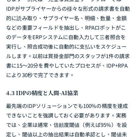
IDPがサプライヤーからの様々な形式の請求書を自動
的に読み取り、サプライヤー名、明細、数量、金額
などの重要フィールドを抽出し、RPAロボットがこ
のデータをERPシステムに自動入力して三者照合を
実行し、照合成功後に自動的に支払いをスケジュー
ルします。以前は買掛金部門のスタッフが1件の請求
書に15〜20分を費やしていたプロセスが、IDP+RPA
により30秒で完了できます。
4.3 IDPの精度と人間-AI協業
最先端のIDPソリューションでも100%の精度を達成
できないことを強調しておく必要があります。実務
では、企業は通常、信頼度閾値（例えば95%）を設
定し、閾値以上の抽出結果は自動承認とし、閾値未