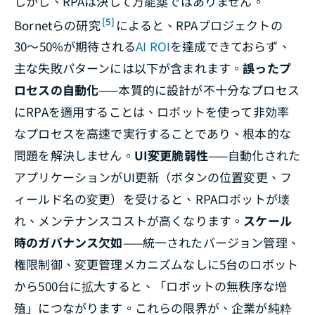
しかし、RPAは決して万能薬ではありません。
[5]
Bornetらの研究
によると、RPAプロジェクトの
30〜50%が期待される
AI ROI
を達成できておらず、
主な失敗パターンには以下が含まれます。
誤ったプ
ロセスの自動化
——本質的に設計が不十分なプロセス
にRPAを適用することは、ロボットを使って非効率
なプロセスを高速で実行することであり、根本的な
問題を解決しません。
UI変更脆弱性
——自動化された
アプリケーションがUI更新（ボタンの位置変更、フ
ィールド名の変更）を受けると、RPAロボットが壊
れ、メンテナンスコストが高くなります。
スケール
時のガバナンス欠如
——統一されたバージョン管理、
権限制御、変更管理メカニズムなしに5台のロボット
から500台に拡大すると、「ロボットの無秩序な増
殖」につながります。これらの限界が、企業が純粋