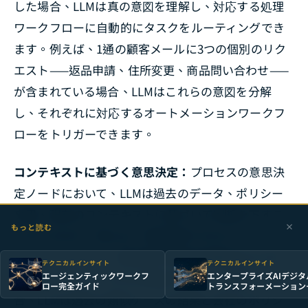
した場合、LLMは真の意図を理解し、対応する処理
ワークフローに自動的にタスクをルーティングでき
ます。例えば、1通の顧客メールに3つの個別のリク
エスト——返品申請、住所変更、商品問い合わせ——
が含まれている場合、LLMはこれらの意図を分解
し、それぞれに対応するオートメーションワークフ
ローをトリガーできます。
コンテキストに基づく意思決定：
プロセスの意思決
定ノードにおいて、LLMは過去のデータ、ポリシー
文書、現在のコンテキストに基づいて判断を下すこ
もっと読む
とができます。例えば、保険請求プロセスで、ボー
ダーラインケース（請求額が自動承認閾値をわずか
テクニカルインサイト
テクニカルインサイト
エージェンティックワークフ
エンタープライズAIデジタ
に超えているが、正当な根拠がある）に直面した場
ロー完全ガイド
トランスフォーメーション
全ガイド
合、LLMは過去の類似ケースの結果と会社のポリシ