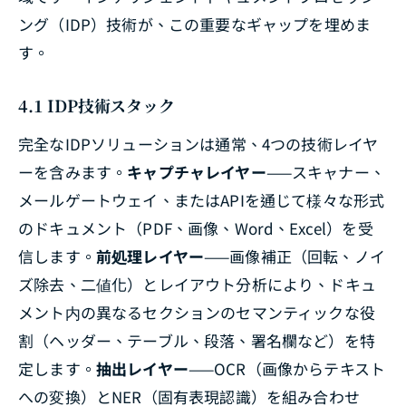
ング（IDP）技術が、この重要なギャップを埋めま
す。
4.1 IDP技術スタック
完全なIDPソリューションは通常、4つの技術レイヤ
ーを含みます。
キャプチャレイヤー
——スキャナー、
メールゲートウェイ、またはAPIを通じて様々な形式
のドキュメント（PDF、画像、Word、Excel）を受
信します。
前処理レイヤー
——画像補正（回転、ノイ
ズ除去、二値化）とレイアウト分析により、ドキュ
メント内の異なるセクションのセマンティックな役
割（ヘッダー、テーブル、段落、署名欄など）を特
定します。
抽出レイヤー
——OCR（画像からテキスト
への変換）とNER（固有表現認識）を組み合わせ