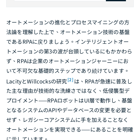
オートメーションの進化とプロセスマイニングの方
法論を理解した上で、オートメーション技術の基盤
であるRPAに戻りましょう。インテリジェントオー
トメーションの第3の波が台頭しているにもかかわら
ず、RPAは企業のオートメーションジャーニーにお
いて不可欠な基礎的ステップであり続けています。
[2]
LacityとWillcocksの研究
は、RPAが急速に普及し
た主な理由が技術的な洗練さではなく、低侵襲型デ
プロイメント——RPAロボットはUI層で動作し、基盤
となるシステムのAPIやデータベースの変更を必要と
せず、レガシーコアシステムに手を加えることなく
オートメーションを実現できる——にあることを明確
に示しています。