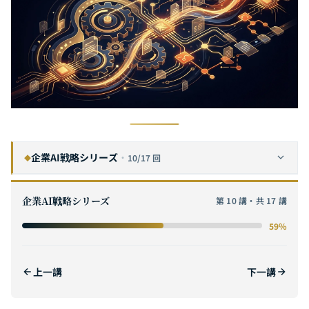
企業AI戦略シリーズ
·
10/17 回
◆
企業AIデジタルトランスフォーメーション完全ガイド：戦略から実行までの6ステップフレームワーク
1
企業AI戦略シリーズ
第 10 講・共 17 講
AI ROI完全ガイド：コストモデリングから価値定量化まで——企業AIプロジェクトのROI計算とビジネスケース構築手法
2
59%
AI POC（概念実証）完全ガイド：仮説検証からスケーリングまでの実践的方法論
3
AIソフトウェア外注ベンダーの評価方法——企業CTOのための完全選定チェックリスト
4
上一講
下一講
中小企業AI導入完全ガイド：ゼロ予算から本格導入まで——10人チームでも実行可能なAI戦略
5