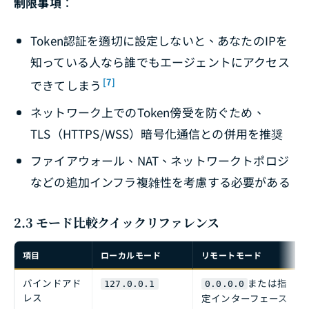
制限事項
：
Token認証を適切に設定しないと、あなたのIPを
知っている人なら誰でもエージェントにアクセス
[7]
できてしまう
ネットワーク上でのToken傍受を防ぐため、
TLS（HTTPS/WSS）暗号化通信との併用を推奨
ファイアウォール、NAT、ネットワークトポロジ
などの追加インフラ複雑性を考慮する必要がある
2.3 モード比較クイックリファレンス
項目
ローカルモード
リモートモード
バインドアド
または指
127.0.0.1
0.0.0.0
レス
定インターフェース