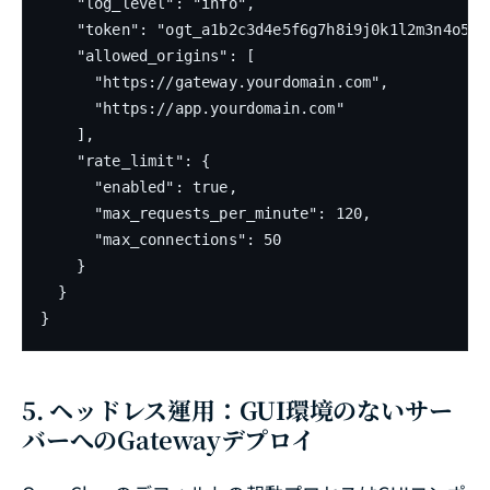
    "log_level": "info",

    "token": "ogt_a1b2c3d4e5f6g7h8i9j0k1l2m3n4o5p6"
    "allowed_origins": [

      "https://gateway.yourdomain.com",

      "https://app.yourdomain.com"

    ],

    "rate_limit": {

      "enabled": true,

      "max_requests_per_minute": 120,

      "max_connections": 50

    }

  }

}
5. ヘッドレス運用：GUI環境のないサー
バーへのGatewayデプロイ