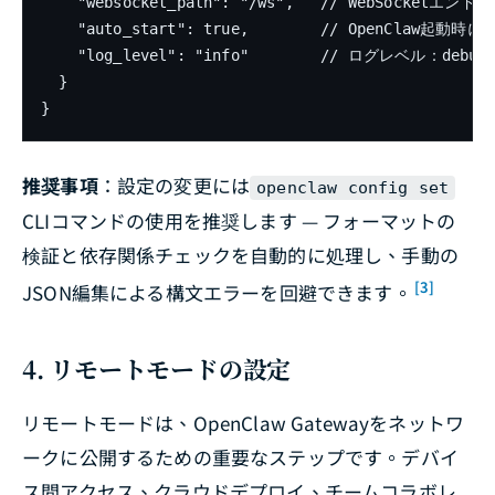
    "websocket_path": "/ws",   // WebSocketエン
    "auto_start": true,        // OpenClaw起動時
    "log_level": "info"        // ログレベル：debug, 
  }

}
推奨事項
：設定の変更には
openclaw config set
CLIコマンドの使用を推奨します — フォーマットの
検証と依存関係チェックを自動的に処理し、手動の
[3]
JSON編集による構文エラーを回避できます。
4. リモートモードの設定
リモートモードは、OpenClaw Gatewayをネットワ
ークに公開するための重要なステップです。デバイ
ス間アクセス、クラウドデプロイ、チームコラボレ