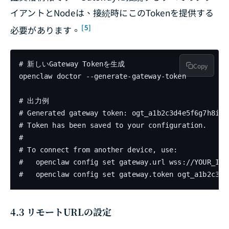
イアントとNodeは、接続時にこのTokenを提供する
[5]
必要があります。
# 新しいGateway Tokenを生成

Copy
openclaw doctor --generate-gateway-token

# 出力例

# Generated gateway token: ogt_a1b2c3d4e5f6g7h8i9j0
# Token has been saved to your configuration.

#

# To connect from another device, use:

#   openclaw config set gateway.url wss://YOUR_IP:1
#   openclaw config set gateway.token ogt_a1b2c3d4
4.3 リモートURLの設定