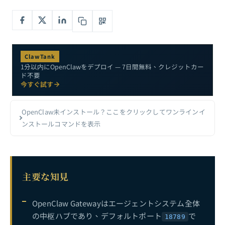
OpenClawトラブルシューティング完全ガイド：Doctor診断、再起動修復、よくあるエラー早見表
6
OpenClaw OAuthおよびAPI認証設定完全ガイド：マルチモデルID認証アーキテクチャの実践
7
OpenClaw Coding Agent完全ガイド：AIエージェントワークフローによるソフトウェア開発の自動化
8
ClawTank
1分以内にOpenClawをデプロイ — 7日間無料、クレジットカー
OpenClaw Skills開発ガイド：skill.md仕様からカスタムSkill開発ワークフローまで
9
ド不要
今すぐ試す
OpenClaw Telegram連携完全ガイド：Bot作成からリモートAIエージェント操作まで
10
OpenClaw活用事例完全ガイド：AIエージェントの真価を理解する10のリアルシナリオ
11
OpenClaw未インストール？ここをクリックしてワンラインイ
ンストールコマンドを表示
OpenClaw Browser Agent完全ガイド：ウェブ操作からデータ抽出まで
12
OpenClawセキュリティ完全ガイド：サンドボックス機構、権限管理、リスク軽減策
13
OpenClaw Windowsネイティブインストール：ワンラインデプロイ、Gatewayの起動トラブルシューティング＆Dashboard接続
14
主要な知見
OpenClaw Cronスケジュールタスクガイド：自動スケジューリングと無人実行
15
OpenClaw Gatewayはエージェントシステム全体
OpenClawとは？2026年最注目のオープンソースAIエージェント — 初心者向けFAQ
16
の中枢ハブであり、デフォルトポート
で
18789
OpenClawマルチエージェント協調完全ガイド：SubAgent、Agent Teams、クロスエージェント通信アーキテクチャの実践
17