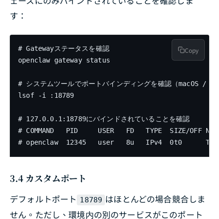
ェースにのみバインドされていることを確認しま
す：
# Gatewayステータスを確認

Copy
openclaw gateway status

# システムツールでポートバインディングを確認（macOS / Lin
lsof -i :18789

# 127.0.0.1:18789にバインドされていることを確認

# COMMAND   PID     USER   FD   TYPE  SIZE/OFF NODE
# openclaw  12345   user   8u   IPv4  0t0      TCP
3.4 カスタムポート
デフォルトポート
はほとんどの場合競合しま
18789
せん。ただし、環境内の別のサービスがこのポート