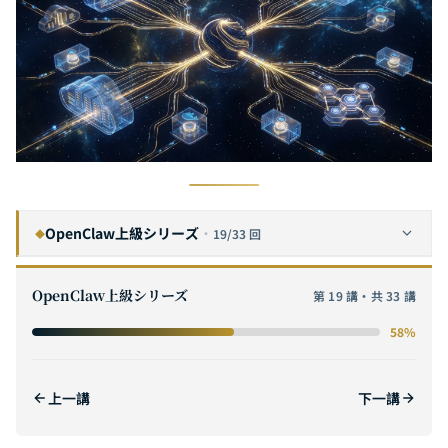
OpenClaw上級シリーズ
·
19/33 回
◆
OpenClaw vs Manus AI vs Claude Code：2026年AIエージェントフレームワーク徹底比較＆選定ガイド
1
OpenClaw上級シリーズ
第 19 講・共 33 講
OpenClawコマンドリファレンス：基本操作から高度なCLIテクニックまで
2
58%
OpenClaw Hooks完全ガイド：イベント駆動型オートメーション設計パターンと実践ケーススタディ
3
OpenClaw設定完全ガイド：openclaw.jsonからコアモデル管理まで
4
上一講
下一講
OpenClawエンタープライズ統合ガイド：Notion・Microsoft Teams・SlackでオムニチャネルAIアシスタントを構築
5