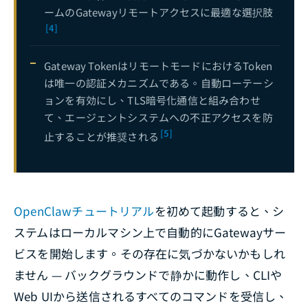
OpenClaw x Excelオフィス自動化完全ガイド：AI駆動のレポート生成、データ分析＆ワークフロー自動化
29
ームのGatewayリモートアクセスに最適な選択肢
OpenClaw x Raspberry Piエッジデプロイ完全ガイド：IoTシナリオのためのAIエージェントアーキテクチャ
[4]
30
OpenClaw Windows完全削除ガイド：デーモン停止、スケジュールタスクのクリーンアップ＆残存ファイルの削除
31
Gateway TokenはリモートモードにおけるToken
OpenClaw CMDワンクリックインストール実践記録：install.cmdスクリプト分析、Onboard 2026.2.25新機能 & Gatewayフォアグラウンドモード完全記録
32
は唯一の認証メカニズムである。自動ローテーシ
ョンを有効にし、TLS暗号化通信と組み合わせ
OpenClaw Desktop＆Web UI完全ガイド：グラフィカルインターフェース操作、ダッシュボード管理＆リモート監視
33
て、エージェントシステムへの不正アクセスを防
[5]
止することが推奨される
OpenClawチュートリアル
を初めて起動すると、シ
ステムはローカルマシン上で自動的にGatewayサー
ビスを開始します。その存在に気づかないかもしれ
ません — バックグラウンドで静かに動作し、CLIや
Web UIから送信されるすべてのコマンドを受信し、