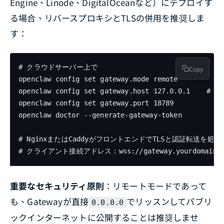
Engine、Linode、DigitalOceanなど）にデプロイす
る場合、リバースプロキシとTLSの併用を推奨しま
す：
# クラウドサーバー上で

Copy
openclaw config set gateway.mode remote

openclaw config set gateway.host 127.0.0.1    
openclaw config set gateway.port 18789

openclaw doctor --generate-gateway-token

# NginxまたはCaddyがフロントエンドでTLSと認証転送を処理

# クライアント接続アドレス：wss://gateway.yourdomain.c
重要なセキュリティ原則
：リモートモードであって
も、Gatewayが直接
でリッスンしてパブリ
0.0.0.0
ックインターネットに公開することは推奨しませ