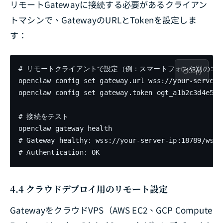
リモートGatewayに接続する必要があるクライアン
トマシンで、GatewayのURLとTokenを設定しま
す：
# リモートクライアントで設定（例：スマートフォンや別のコン
Copy
openclaw config set gateway.url wss://your-server-i
openclaw config set gateway.token ogt_a1b2c3d4e5f6g
# 接続をテスト

openclaw gateway health

# Gateway healthy: wss://your-server-ip:18789/ws

# Authentication: OK
4.4 クラウドデプロイ用のリモート設定
GatewayをクラウドVPS（AWS EC2、GCP Compute