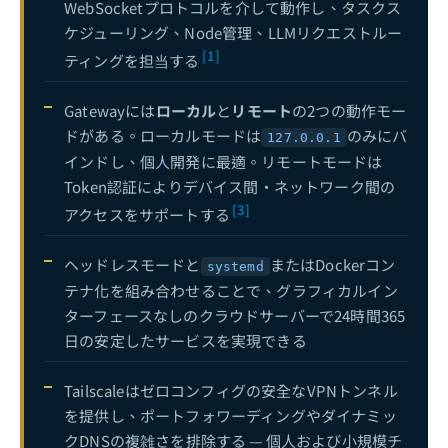
WebSocketプロトコルを介して動作し、タスクス
ケジューリング、Node管理、LLMリクエストルー
OpenClaw + OpenCode連携ガイド：ターミナルネイティブなAI開発体験の構築
18
[1]
ティングを担当する
OpenClaw Gateway完全ガイド：ローカルモード、リモートデプロイ＆ヘッドレスクラウドアーキテクチャ
19
現在
OpenClaw音声機能ガイド：ElevenLabs TTS＆Whisper音声認識の統合
20
Gatewayには
ローカル
と
リモート
の2つの動作モー
ドがある。ローカルモードは
のみにバ
127.0.0.1
OpenClaw Agent設定完全ガイド：作成・設定から高度な管理まで
21
インドし、個人開発に最適。リモートモードは
OpenClaw × LINE公式アカウント連携完全ガイド：Messaging APIからエンタープライズグレードAIカスタマーサービスエージェントまで
22
Token認証によりデバイス間・ネットワーク間の
[3]
アクセスをサポートする
OpenClaw Notion連携ガイド：AIエージェントによるナレッジマネジメントワークフローの自動化
23
OpenClaw x Slackワークスペース連携完全ガイド：Bot Token設定からチームAI自動化まで
24
ヘッドレスモードと
またはDockerコン
systemd
テナ化を組み合わせることで、グラフィカルイン
OpenClawモデル選択＆APIプロバイダー完全ガイド：Claude、GPT、Gemini、DeepSeek実機ベンチマークと最適構成
25
ターフェースなしのクラウドサーバーで24時間365
OpenClawマルチエージェントシステムアーキテクチャ：単一エージェントから協調チームへの完全技術ガイド
26
日の安定したサービスを実現できる
OpenClaw x Discordサーバー連携完全ガイド：Bot作成からコミュニティAI自動化管理まで
27
Tailscaleはゼロコンフィグの安全なVPNトンネル
OpenClaw Windowsデプロイ完全ガイド：WSL2セットアップ、Telegramリモート制御＆エンタープライズセキュリティ
28
を提供し、ポートフォワーディングやダイナミッ
クDNSの複雑さを排除する — 個人および小規模チ