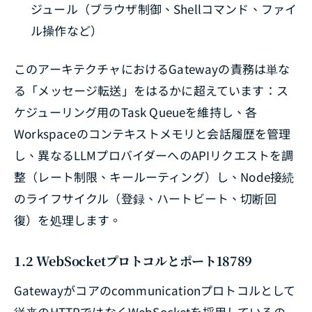
ジュール（ブラウザ制御、Shellコマンド、ファイ
ル操作など）
このアーキテクチャにおけるGatewayの責務は単な
る「メッセージ転送」をはるかに超えています：ス
ケジューリング用のTask Queueを維持し、各
Workspaceのコンテキストメモリと会話履歴を管理
し、異なるLLMプロバイダーへのAPIリクエストを調
整（レート制限、キールーティング）し、Node接続
のライフサイクル（登録、ハートビート、切断回
復）を処理します。
1.2 WebSocketプロトコルとポート18789
Gatewayがコアのcommunicationプロトコルとして
従来のHTTPではなくWebSocketを採用しているの