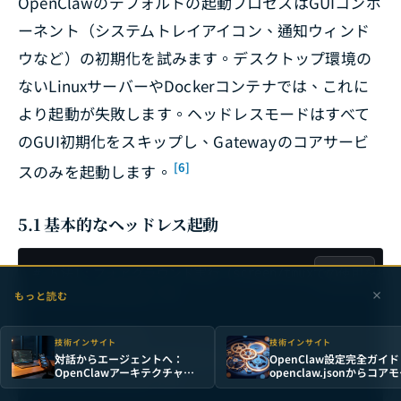
OpenClawのデフォルトの起動プロセスはGUIコンポ
ーネント（システムトレイアイコン、通知ウィンド
ウなど）の初期化を試みます。デスクトップ環境の
ないLinuxサーバーやDockerコンテナでは、これに
より起動が失敗します。ヘッドレスモードはすべて
のGUI初期化をスキップし、Gatewayのコアサービ
[6]
スのみを起動します。
5.1 基本的なヘッドレス起動
# 方法1：フォアグラウンド実行（screen/tmuxでの使用を推奨
Copy
openclaw gateway run

もっと読む
# 方法2：環境変数

技術インサイト
技術インサイト
対話からエージェントへ：
OpenClaw設定完全ガイ
export OPENCLAW_HEADLESS=true

OpenClawアーキテクチャ徹
openclaw.jsonからコア
openclaw gateway run

底解説＆完全デプロイガイド
ル管理設定まで