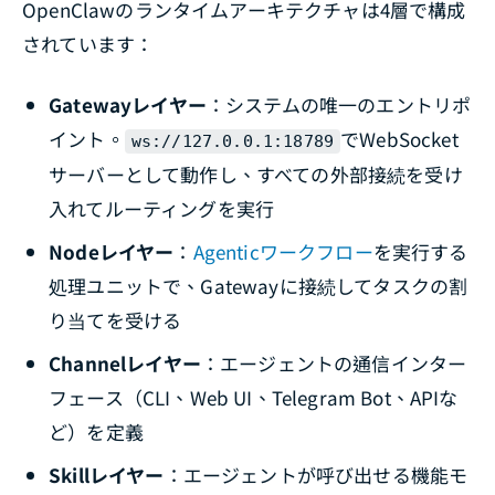
OpenClawのランタイムアーキテクチャは4層で構成
されています：
Gatewayレイヤー
：システムの唯一のエントリポ
イント。
でWebSocket
ws://127.0.0.1:18789
サーバーとして動作し、すべての外部接続を受け
入れてルーティングを実行
Nodeレイヤー
：
Agenticワークフロー
を実行する
処理ユニットで、Gatewayに接続してタスクの割
り当てを受ける
Channelレイヤー
：エージェントの通信インター
フェース（CLI、Web UI、Telegram Bot、APIな
ど）を定義
Skillレイヤー
：エージェントが呼び出せる機能モ