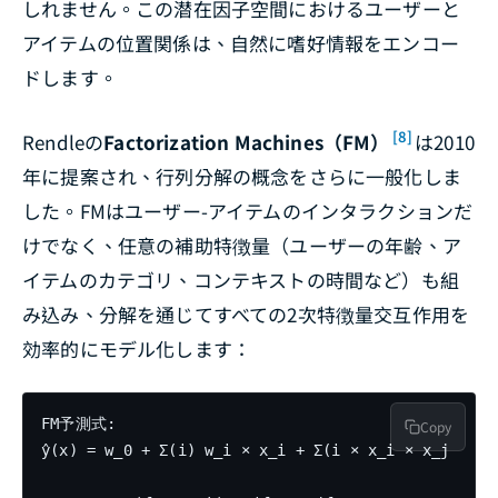
しれません。この潜在因子空間におけるユーザーと
アイテムの位置関係は、自然に嗜好情報をエンコー
ドします。
[8]
Rendleの
Factorization Machines（FM）
は2010
年に提案され、行列分解の概念をさらに一般化しま
した。FMはユーザー-アイテムのインタラクションだ
けでなく、任意の補助特徴量（ユーザーの年齢、ア
イテムのカテゴリ、コンテキストの時間など）も組
み込み、分解を通じてすべての2次特徴量交互作用を
効率的にモデル化します：
FM予測式:

Copy
ŷ(x) = w_0 + Σ(i) w_i × x_i + Σ(i
 × x_i × x_j
