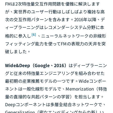
FMは2次特徴量交互作用問題を優雅に解決します
が、実世界のユーザー行動はしばしばより複雑な高
次の交互作用パターンを含みます。2016年以降、デ
ィープラーニングはレコメンダーシステム分野に本
[6]
格的に参入し
、ニューラルネットワークの非線形
フィッティング能力を使ってFMの表現力の天井を突
破しました。
Wide&Deep（Google、2016）
はディープラーニン
グと従来の特徴量エンジニアリングを組み合わせた
最初期の産業推薦モデルの一つです。Wideコンポー
ネントは一般化線形モデルで、Memorization（特徴
量の直接的な共起パターンの学習）を担当します。
Deepコンポーネントは多層全結合ネットワークで、
Generalization（密なエンベディングからの新しい