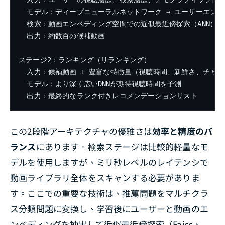
  モデル：ディープニューラルネットワーク → ユーザーエンベ
  検索：動画エンベディング空間での近似最近傍探索（ANN）

  出力：約数百の候補動画

ステージ2：ランキング（リランキング）

  入力：候補動画 + 豊富な特徴量（視聴時間、新鮮さ、チャンネ
  モデル：より深く広いDNNが期待視聴時間を予測

この2段階アーキテクチャの優雅さは
効率と精度のバ
ランス
にあります。検索ステージは比較的軽量なモ
デルを使用しますが、ミリ秒レベルのレイテンシで
動画ライブラリ全体をスキャンする必要がありま
す。ここでの重要な技術は、推薦問題をマルチクラ
ス分類問題に変換し、学習後にユーザーと動画のエ
ンベディングを抽出して近似最近傍探索（Faiss、