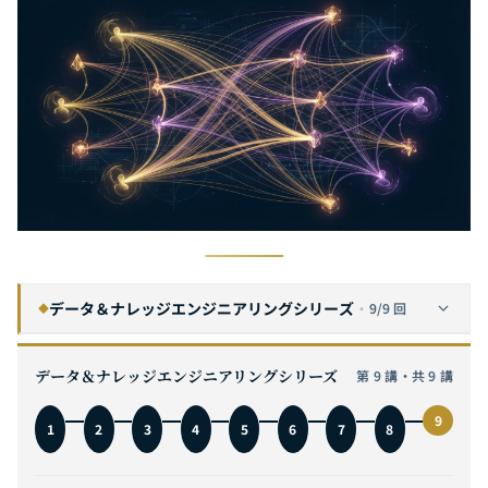
データ＆ナレッジエンジニアリングシリーズ
·
9/9 回
◆
RAG（検索拡張生成）完全ガイド：なぜ企業には汎用ソリューションではなくカスタマイズされた知識アーキテクチャが必要なのか
1
データ＆ナレッジエンジニアリングシリーズ
第 9 講・共 9 講
GraphRAG完全ガイド：ナレッジグラフ＋RAG次世代検索アーキテクチャ、原理からエンタープライズデプロイまで
2
9
1
2
3
4
5
6
7
8
ベクトルデータベース完全ガイド：HNSWインデックス原理からPinecone、Weaviate、Milvusアーキテクチャ比較まで
3
LangChain完全ガイド：ChainからAgentまで——PythonでエンタープライズグレードLLMアプリケーションを構築する
4