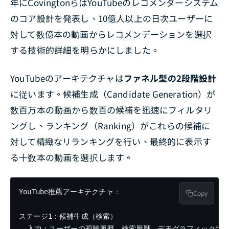
年にCovingtonらはYouTubeのレコメンダーシステム
のコア設計を発表し、10億人以上の日次ユーザーに
対して数億本の動画からレコメンデーションを選択
する技術的詳細を明らかにしました。
YouTubeのアーキテクチャは
ファネル型の2段階設計
に従います。候補生成（Candidate Generation）が
数百万本の動画から数百の候補を迅速にフィルタリ
ングし、ランキング（Ranking）がこれらの候補に
対して精緻なリランキングを行い、最終的に表示す
る十数本の動画を選択します。
YouTube推薦アーキテクチャ：

Copy
ステージ1：候補生成（検索）

  入力：ユーザーの視聴履歴、検索履歴、デモグラフィック情報