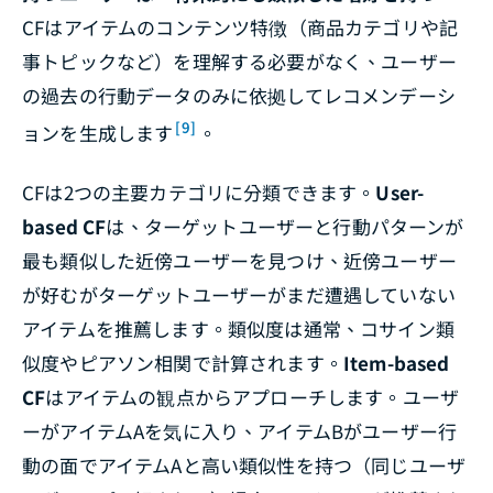
CFはアイテムのコンテンツ特徴（商品カテゴリや記
事トピックなど）を理解する必要がなく、ユーザー
の過去の行動データのみに依拠してレコメンデーシ
[9]
ョンを生成します
。
CFは2つの主要カテゴリに分類できます。
User-
based CF
は、ターゲットユーザーと行動パターンが
最も類似した近傍ユーザーを見つけ、近傍ユーザー
が好むがターゲットユーザーがまだ遭遇していない
アイテムを推薦します。類似度は通常、コサイン類
似度やピアソン相関で計算されます。
Item-based
CF
はアイテムの観点からアプローチします。ユーザ
ーがアイテムAを気に入り、アイテムBがユーザー行
動の面でアイテムAと高い類似性を持つ（同じユーザ