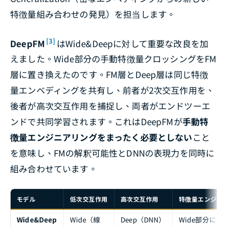
特徴量組み合わせの発見）を担当します。
[3]
DeepFM
はWide&Deepに対して重要な改良を加
えました。Wide部分の手動特徴量クロッシングをFM
層に置き換えたのです。FM層とDeep層は同じ特徴
量エンベディングを共有し、前者が2次交互作用を、
後者が高次交互作用を捕捉し、両者がエンドツーエ
ンドで共同学習されます。これはDeepFMが
手動特
徴量エンジニアリングをまったく必要としない
こと
を意味し、FMの解釈可能性とDNNの表現力を同時に
組み合わせています。
モデル
低次交互作用
高次交互作用
特徴量エンジニ
Wide&Deep
Wide（線
Deep（DNN）
Wide部分に必