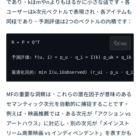
であり、kはmやnよりもはるかに小さな値です。各
ユーザーはk次元ベクトルで表現され、各アイテムも
同様であり、予測評価は2つのベクトルの内積です：
R ≈ P × Q^T

Copy
予測評価: r̂(u, i) = p_u · q_i = Σ(k) p_uk × q_ik

MFの重要な洞察は、これらの潜在因子が意味のある
セマンティック次元を自動的に捕捉することです。
例えば、映画推薦では、ある次元が「アクション vs
アートハウス」に対応し、別の次元が「メインスト
リーム商業映画 vs インディペンデント」を表すかも