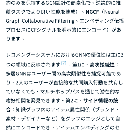
約のみを保持するGCN設計の簡素化で、逆説的に推
薦タスクでより良い性能を達成）、
NGCF
（Neural
Graph Collaborative Filtering、エンベディング伝播
プロセスにCFシグナルを明示的にエンコード）があ
ります。
レコメンダーシステムにおけるGNNの優位性は主に3
[7]
つの領域に反映されます
。第1に、
高次接続性
：
多層GNNはユーザー間の高次類似性を捕捉可能であ
り、2人のユーザーが直接的な共同購入行動を共有し
ていなくても、マルチホップパスを通じて潜在的な
嗜好相関を発見できます。第2に、
サイド情報の統
合
：知識グラフ内のアイテム属性関係（ブランド、
素材、デザイナーなど）をグラフのエッジとして自
然にエンコードでき、アイテムエンベディングのセ