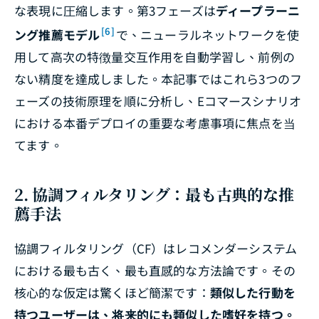
な表現に圧縮します。第3フェーズは
ディープラーニ
[6]
ング推薦モデル
で、ニューラルネットワークを使
用して高次の特徴量交互作用を自動学習し、前例の
ない精度を達成しました。本記事ではこれら3つのフ
ェーズの技術原理を順に分析し、Eコマースシナリオ
における本番デプロイの重要な考慮事項に焦点を当
てます。
2. 協調フィルタリング：最も古典的な推
薦手法
協調フィルタリング（CF）はレコメンダーシステム
における最も古く、最も直感的な方法論です。その
核心的な仮定は驚くほど簡潔です：
類似した行動を
持つユーザーは、将来的にも類似した嗜好を持つ。