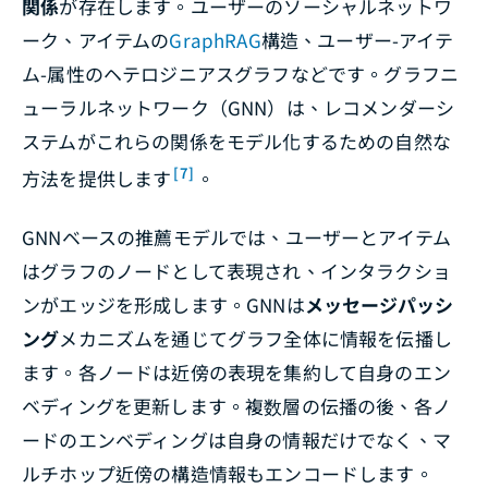
関係
が存在します。ユーザーのソーシャルネットワ
ーク、アイテムの
GraphRAG
構造、ユーザー-アイテ
ム-属性のヘテロジニアスグラフなどです。グラフニ
ューラルネットワーク（GNN）は、レコメンダーシ
ステムがこれらの関係をモデル化するための自然な
[7]
方法を提供します
。
GNNベースの推薦モデルでは、ユーザーとアイテム
はグラフのノードとして表現され、インタラクショ
ンがエッジを形成します。GNNは
メッセージパッシ
ング
メカニズムを通じてグラフ全体に情報を伝播し
ます。各ノードは近傍の表現を集約して自身のエン
ベディングを更新します。複数層の伝播の後、各ノ
ードのエンベディングは自身の情報だけでなく、マ
ルチホップ近傍の構造情報もエンコードします。