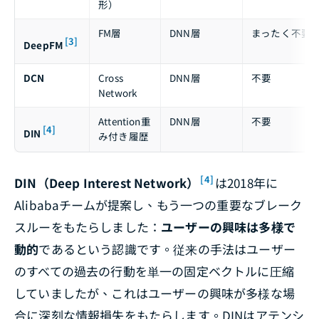
形）
FM層
DNN層
まったく不要
[3]
DeepFM
DCN
Cross
DNN層
不要
Network
Attention重
DNN層
不要
[4]
DIN
み付き履歴
[4]
DIN（Deep Interest Network）
は2018年に
Alibabaチームが提案し、もう一つの重要なブレーク
スルーをもたらしました：
ユーザーの興味は多様で
動的
であるという認識です。従来の手法はユーザー
のすべての過去の行動を単一の固定ベクトルに圧縮
していましたが、これはユーザーの興味が多様な場
合に深刻な情報損失をもたらします。DINはアテンシ