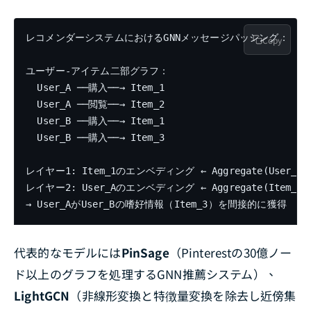
レコメンダーシステムにおけるGNNメッセージパッシング：

Copy
ユーザー-アイテム二部グラフ：

  User_A ──購入──→ Item_1

  User_A ──閲覧──→ Item_2

  User_B ──購入──→ Item_1

  User_B ──購入──→ Item_3

レイヤー1: Item_1のエンベディング ← Aggregate(User_A,
レイヤー2: User_Aのエンベディング ← Aggregate(Item_1(U
代表的なモデルには
PinSage
（Pinterestの30億ノー
ド以上のグラフを処理するGNN推薦システム）、
LightGCN
（非線形変換と特徴量変換を除去し近傍集