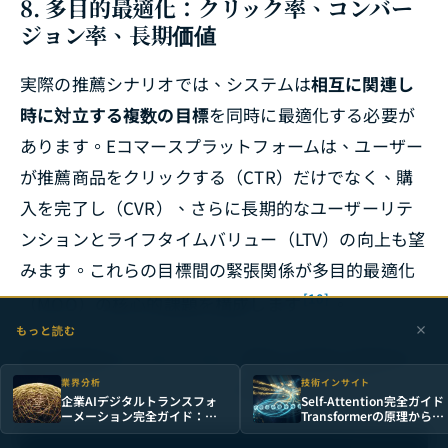
8. 多目的最適化：クリック率、コンバー
ジョン率、長期価値
実際の推薦シナリオでは、システムは
相互に関連し
時に対立する複数の目標
を同時に最適化する必要が
あります。Eコマースプラットフォームは、ユーザー
が推薦商品をクリックする（CTR）だけでなく、購
入を完了し（CVR）、さらに長期的なユーザーリテ
ンションとライフタイムバリュー（LTV）の向上も望
みます。これらの目標間の緊張関係が多目的最適化
[10]
（MOO）の核心的課題を構成します
。
もっと読む
最も直感的なアプローチは、複数の目標の加重和を
業界分析
技術インサイト
最終ランキングスコアとして使用することです：
企業AIデジタルトランスフォ
Self-Attention完全ガイ
ーメーション完全ガイド：戦
Transformerの原理から
略から実行まで
GPT・ViTの実践まで