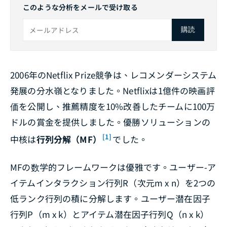
このような分析をメールで受け取る
購読
2006年のNetflix Prize競争は、レコメンダーシステム
発展の分水嶺となりました。Netflixは1億件の映画評
価を公開し、推薦精度を10%改善したチームに100万
ドルの賞金を提供しました。優勝ソリューションの
[1]
中核は
行列分解（MF）
でした。
MFの数学的フレームワークは優雅です。ユーザー-ア
イテムインタラクション行列R（次元m x n）を2つの
低ランク行列の積に分解します。ユーザー潜在因子
行列P（m x k）とアイテム潜在因子行列Q（n x k）