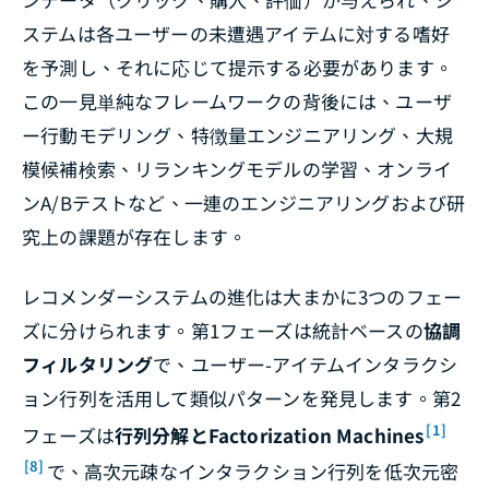
ステムは各ユーザーの未遭遇アイテムに対する嗜好
を予測し、それに応じて提示する必要があります。
この一見単純なフレームワークの背後には、ユーザ
ー行動モデリング、特徴量エンジニアリング、大規
模候補検索、リランキングモデルの学習、オンライ
ンA/Bテストなど、一連のエンジニアリングおよび研
究上の課題が存在します。
レコメンダーシステムの進化は大まかに3つのフェー
ズに分けられます。第1フェーズは統計ベースの
協調
フィルタリング
で、ユーザー-アイテムインタラクシ
ョン行列を活用して類似パターンを発見します。第2
[1]
フェーズは
行列分解とFactorization Machines
[8]
で、高次元疎なインタラクション行列を低次元密