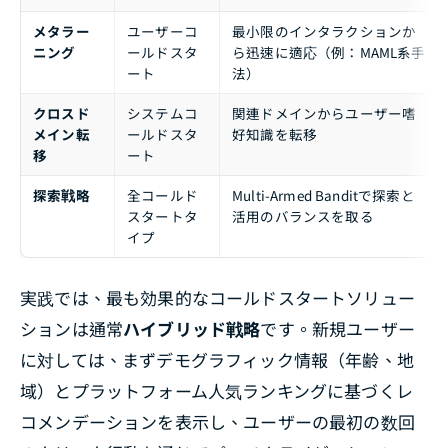
メタラー
ユーザーコ
最小限のインタラクションか
ニング
ールドスタ
ら迅速に適応（例：MAML系手
ート
法）
クロスド
システムコ
関連ドメインからユーザー嗜
メイン転
ールドスタ
好知識を転移
移
ート
探索戦略
全コールド
Multi-Armed Banditで探索と
スタートタ
活用のバランスを取る
イプ
実践では、最も効果的なコールドスタートソリュー
ションは通常
ハイブリッド戦略
です。新規ユーザー
に対しては、まずデモグラフィック情報（年齢、地
域）とプラットフォーム人気ランキングに基づくレ
コメンデーションを表示し、ユーザーの最初の数回