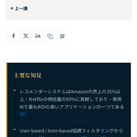
上一講
Hugging Face Transformers完全ガイド：モデルのダウンロード・ファインチューニングからデプロイまで
5
LLMファンクションコーリング完全ガイド：OpenAI Tools APIからマルチステップツールチェーンまで——信頼性の高いAIツール呼び出しシステムの構築
6
合成データ完全ガイド：GANからLLM駆動データ生成まで——企業AIのデータ不足課題を解決する
7
LLMファインチューニングデータセットの完全ガイド：データ収集とアノテーション戦略から品質管理まで——高性能ファインチューニングデータパイプラインの構築
8
レコメンダーシステム完全ガイド：協調フィルタリングからディープラーニングによるパーソナライズドレコメンデーションまで――技術進化とEコマース実践
9
現在
主要な知見
レコメンダーシステムはAmazonの売上の35%以
上、Netflixの視聴量の80%に貢献しており、商用
AIで最もROIの高いアプリケーションの一つである
[6]
User-based / Item-based協調フィルタリングから