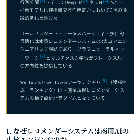
[1]
[3]
[4]
行列分解
、そしてDeepFM
やDIN
へと、
推薦モデルは特徴量交互作用能力において3回の飛
躍的進化を遂げた
コールドスタート、データスパーシティ、多目的
最適化は本番レコメンダーシステムの3大コアエン
ジニアリング課題であり、グラフニューラルネッ
[7]
トワーク
とマルチタスク学習がブレークスルー
の方向性を提供している
[5]
YouTubeのTwo-Towerアーキテクチャ
（候補生
成＋ランキング）は、産業規模レコメンダーシス
テムの標準設計パラダイムとなっている
1. なぜレコメンダーシステムは商用AIの
中核エンジンなのか