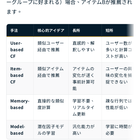
ーグループに好まれる）場合、アイテムBが推薦され
ます。
手法
核心的アイデア
長所
短所
User-
類似ユーザー
直感的、解
ユーザー数が
based
経由で推薦
釈しやすい
多いと計算コ
CF
ストが高い
Item-
類似アイテム
アイテムの
ユーザーの興
based
経由で推薦
変化が遅く
味の変化を捕
CF
事前計算可
捉できない
能
Memory-
直接的な類似
学習不要、
疎な行列では
based
度計算
リアルタイ
性能が低い
ム更新
Model-
潜在因子モデ
汎化能力が
学習に時間が
based
ルの学習
高い
必要