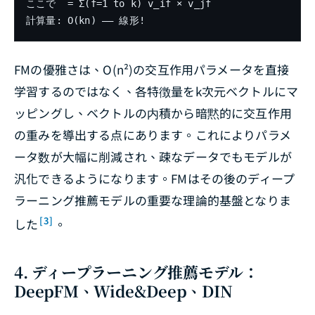
ここで 
 = Σ(f=1 to k) v_if × v_jf

FMの優雅さは、O(n²)の交互作用パラメータを直接
学習するのではなく、各特徴量をk次元ベクトルにマ
ッピングし、ベクトルの内積から暗黙的に交互作用
の重みを導出する点にあります。これによりパラメ
ータ数が大幅に削減され、疎なデータでもモデルが
汎化できるようになります。FMはその後のディープ
ラーニング推薦モデルの重要な理論的基盤となりま
[3]
した
。
4. ディープラーニング推薦モデル：
DeepFM、Wide&Deep、DIN