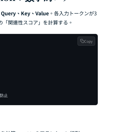
：
Query、Key、Value
。各入力トークンが3
の「関連性スコア」を計算する。
Copy