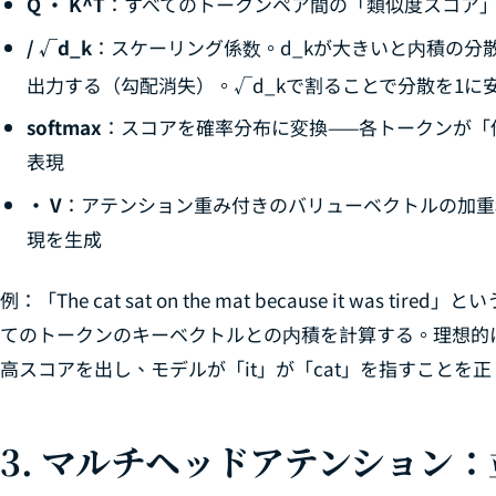
Q · K^T
：すべてのトークンペア間の「類似度スコア」
/ √d_k
：スケーリング係数。d_kが大きいと内積の分散も
出力する（勾配消失）。√d_kで割ることで分散を1に
softmax
：スコアを確率分布に変換——各トークンが「
表現
· V
：アテンション重み付きのバリューベクトルの加重
現を生成
例：「The cat sat on the mat because it was
てのトークンのキーベクトルとの内積を計算する。理想的には
高スコアを出し、モデルが「it」が「cat」を指すことを
3. マルチヘッドアテンション