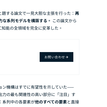
と題する論文で一見大胆な主張を行った：
再
力な系列モデルを構築する。
この論文から
で人工知能の全領域を完全に変革した。
お問い合わせ
。
ョン機構はすでに有望性を示していた——
ー出力の最も関連性の高い部分に「注目」す
だ：系列中の各要素が
他のすべての要素
と直接