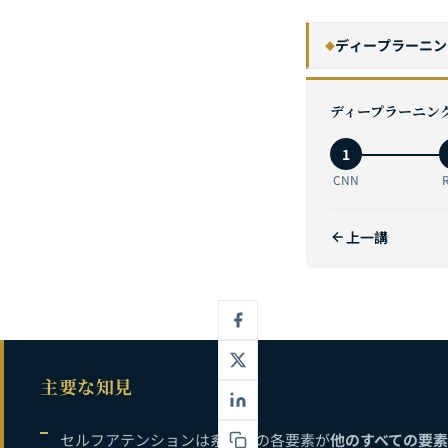
ディープラーニン
◆
1
ディープラーニン
2
1
3
CNN
4
上一講
5
拡散モデル徹底解
6
説明可能AI（X
7
主要な知見
セルフアテンションは系列中の各要素が
他のすべての要素