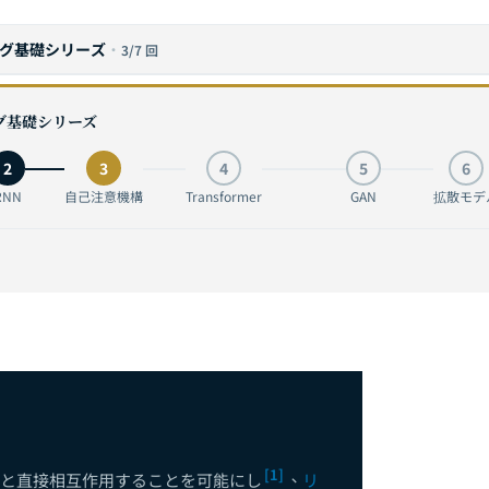
グ基礎シリーズ
·
3/7 回
グ基礎シリーズ
2
3
4
5
6
RNN
自己注意機構
Transformer
GAN
拡散モデ
説：数学的基礎からStable Diffusion実践まで——生成AIのコアエ
AI）完全ガイド：ブラックボックスを開く――LIME、SHAPからGrad-
[1]
と直接相互作用することを可能にし
、
リ