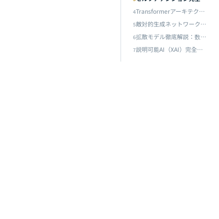
Transformerアーキテクチャ完全ガイド：エンコーダ・デコーダからGPT、T5、ViTまで——AIインフラストラクチャのコアエンジンを徹底解剖
4
敵対的生成ネットワーク完全ガイド：ゼロサムゲームからStyleGANまで——AI生成の敵対的アートをマスターする
5
拡散モデル徹底解説：数学的基礎からStable Diffusion実践まで——生成AIのコアエンジンをマスターする
6
説明可能AI（XAI）完全ガイド：ブラックボックスを開く――LIME、SHAPからGrad-CAMハンズオンまで
7