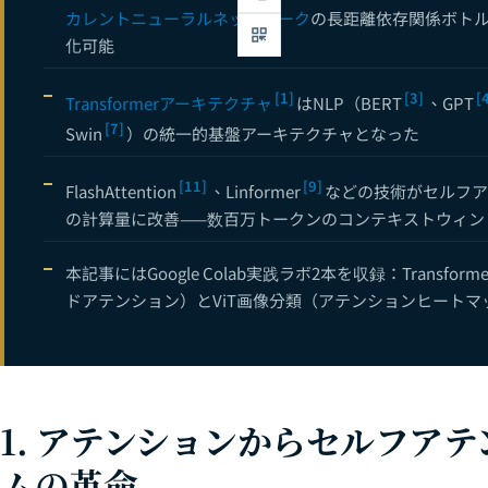
カレントニューラルネットワーク
の長距離依存関係ボト
化可能
[1]
[3]
[
Transformerアーキテクチャ
はNLP（BERT
、GPT
[7]
Swin
）の統一的基盤アーキテクチャとなった
[11]
[9]
FlashAttention
、Linformer
などの技術がセルフア
の計算量に改善——数百万トークンのコンテキストウィン
本記事にはGoogle Colab実践ラボ2本を収録：Trans
ドアテンション）とViT画像分類（アテンションヒートマ
1. アテンションからセルフア
ムの革命