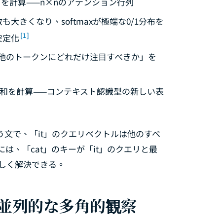
を計算——n×nのアテンション行列
大きくなり、softmaxが極端な0/1分布を
[1]
安定化
他のトークンにどれだけ注目すべきか」を
和を計算——コンテキスト認識型の新しい表
 tired」という文で、「it」のクエリベクトルは他のすべ
、「cat」のキーが「it」のクエリと最
正しく解決できる。
：並列的な多角的観察