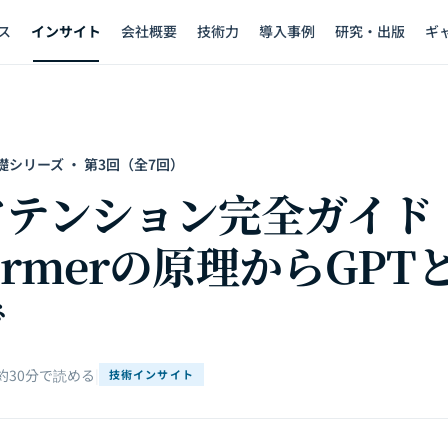
ス
インサイト
会社概要
技術力
導入事例
研究・出版
ギ
シリーズ · 第3回（全7回）
アテンション完全ガイド
formerの原理からGPT
で
約30分で読める
|
技術インサイト