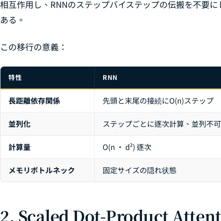
相互作用し、RNNのステップバイステップの伝搬を不要に
ある。
この移行の意義：
特性
RNN
長距離依存関係
先頭と末尾の接続にO(n)ステップ
並列化
ステップごとに逐次計算、並列不可
計算量
O(n · d²) 逐次
メモリボトルネック
固定サイズの隠れ状態
2. Scaled Dot-Product At