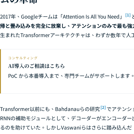
[1]
2017年、Googleチームは「Attention Is All You Need」
帰と畳み込みを完全に放棄し、アテンションのみで最も強
生まれたTransformerアーキテクチャは、わずか数年
コンサルティング
AI導入のご相談はこちら
PoC から本番導入まで、専門チームがサポートします
[2]
Transformer以前にも、Bahdanauらの研究
でアテンシ
RNNの補助モジュールとして、デコーダーがエンコーダ
るのを助けていた。しかしVaswaniらはさらに踏み込ん