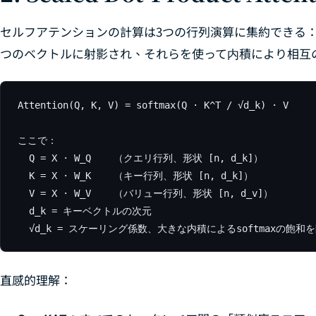
セルフアテンションの計算は3つの行列演算に集約できる
つのベクトルに射影され、それらを使って内積により相互
Attention(Q, K, V) = softmax(Q · K^T / √d_k) · V

ここで：

  Q = X · W_Q    （クエリ行列、形状 [n, d_k]）

  K = X · W_K    （キー行列、形状 [n, d_k]）

  V = X · W_V    （バリュー行列、形状 [n, d_v]）

  d_k = キーベクトルの次元

直感的理解：