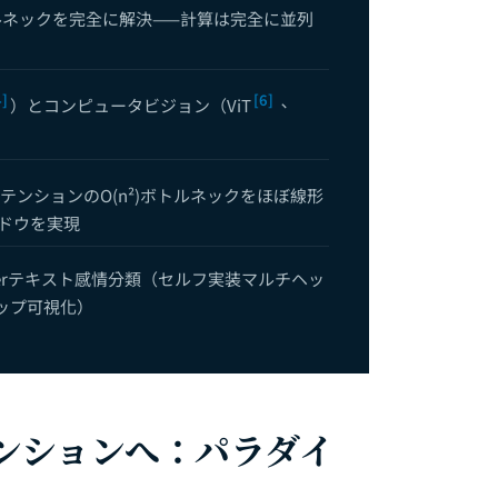
ルネックを完全に解決——計算は完全に並列
4]
[6]
）とコンピュータビジョン（ViT
、
テンションのO(n²)ボトルネックをほぼ線形
ドウを実現
formerテキスト感情分類（セルフ実装マルチヘッ
ップ可視化）
テンションへ：パラダイ