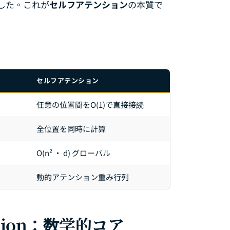
した。これが
セルフアテンション
の本質で
セルフアテンション
任意の位置間をO(1)で直接接続
全位置を同時に計算
O(n² · d) グローバル
動的アテンション重み行列
tention：数学的コア