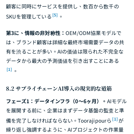
顧客に同時にサービスを提供し、数百から数千の
[5]
SKUを管理している
。
第3に、情報の非対称性：
OEM/ODM協業モデルで
は、ブランド顧客は詳細な最終市場需要データの共
有を渋ることが多い。AIの価値は限られた不完全な
データから最大の予測価値を引き出すことにある
[1]
。
8.2 サプライチェーンAI導入の現実的な道筋
フェーズ1：データインフラ（0〜6ヶ月）。
AIモデル
を展開する前に、企業はまずデータ基盤の監査と準
[1]
備を完了しなければならない。Toorajipourら
が
繰り返し強調するように、AIプロジェクトの作業量