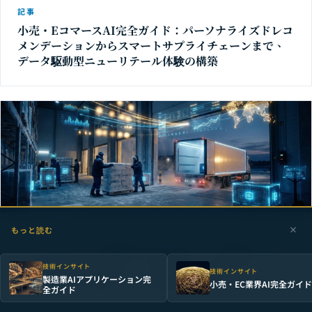
記事
小売・EコマースAI完全ガイド：パーソナライズドレコ
メンデーションからスマートサプライチェーンまで、
データ駆動型ニューリテール体験の構築
もっと読む
記事
コールドチェーン物流AIの完全ガイド：温度モニタリ
ングから品質予測まで——ゼロブリーチのスマートコー
技術インサイト
技術インサイト
製造業AIアプリケーション完
ルドチェーン管理システムの構築
小売・EC業界AI完全ガイド
全ガイド