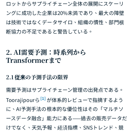
ロットからサプライチェーン全体の展開にスケーリ
ングに成功した企業は20%未満であり、最大の障壁
は技術ではなくデータサイロ、組織の慣性、部門横
断協力の不足であると警告している。
2. AI需要予測：時系列から
Transformerまで
2.1 従来の予測手法の限界
需要予測はサプライチェーン管理の出発点である。
[1]
Toorajipourら
が体系的レビューで指摘するよう
に、AI予測手法の根本的な優位性はその「マルチソ
ースデータ融合」能力にある——過去の販売データだ
けでなく、天気予報、経済指標、SNSトレンド、競