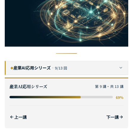
産業AI応用シリーズ
·
9/13 回
◆
製造業AI変革の実践——予知保全・品質検査・生産ライン最適化の包括的導入フレームワーク
1
産業AI応用シリーズ
第 9 講・共 13 講
金融業界のAIコンプライアンスガイド——規制フレームワークの下でスマートリスク管理・AML・顧客サービスを実現する
2
69%
ヘルスケアAI完全ガイド：医用画像診断からAI創薬・精密医療までの技術アーキテクチャと臨床デプロイ
3
小売・EコマースAI完全ガイド：パーソナライズドレコメンデーションからスマートサプライチェーンまで、データ駆動型ニューリテール体験の構築
4
上一講
下一講
半導体製造におけるAI完全ガイド：ウェーハ欠陥検査から歩留まり予測まで、台湾のスマートマニュファクチャリング変革
5