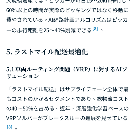
大規模倉庫では、ピッカーが毎日15〜20km歩行し、
60%以上の時間が実際のピッキングではなく移動に
費やされている。AI経路計画アルゴリズムはピッカ
[8]
ーの歩行距離を25〜40%削減できる
。
5. ラストマイル配送最適化
5.1 車両ルーティング問題（VRP）に対するAIソ
リューション
「ラストマイル配送」はサプライチェーン全体で最
もコストのかかるセグメントであり、総物流コスト
の40〜50%を占める。近年、深層強化学習ベースの
VRPソルバーがブレークスルーの進展を見せている
[8]
。