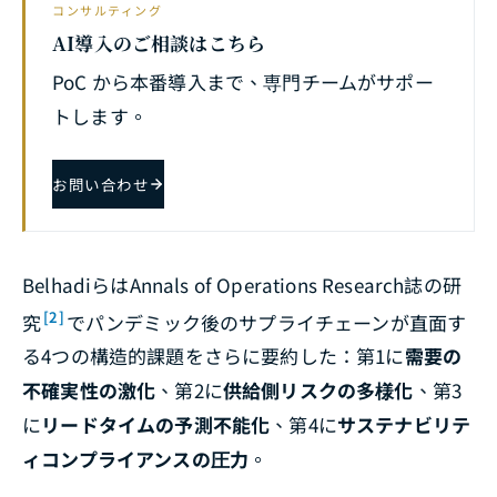
コンサルティング
AI導入のご相談はこちら
PoC から本番導入まで、専門チームがサポー
トします。
お問い合わせ
Belhadiらは
Annals of Operations Research
誌の研
[2]
究
でパンデミック後のサプライチェーンが直面す
る4つの構造的課題をさらに要約した：第1に
需要の
不確実性の激化
、第2に
供給側リスクの多様化
、第3
に
リードタイムの予測不能化
、第4に
サステナビリテ
ィコンプライアンスの圧力
。