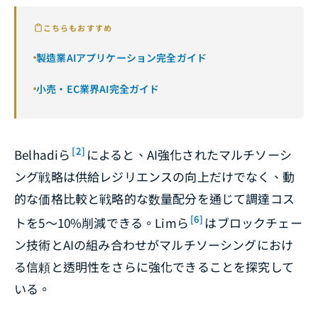
こちらもおすすめ
製造業AIアプリケーション完全ガイド
小売・EC業界AI完全ガイド
[2]
Belhadiら
によると、AI強化されたマルチソーシ
ング戦略は供給レジリエンスの向上だけでなく、動
的な価格比較と戦略的な数量配分を通じて調達コス
[6]
トを5〜10%削減できる。Limら
はブロックチェー
ン技術とAIの組み合わせがマルチソーシングにおけ
る信頼と透明性をさらに強化できることを探究して
いる。