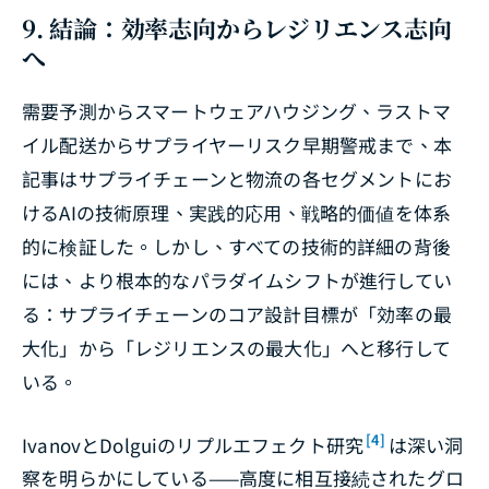
9. 結論：効率志向からレジリエンス志向
へ
需要予測からスマートウェアハウジング、ラストマ
イル配送からサプライヤーリスク早期警戒まで、本
記事はサプライチェーンと物流の各セグメントにお
けるAIの技術原理、実践的応用、戦略的価値を体系
的に検証した。しかし、すべての技術的詳細の背後
には、より根本的なパラダイムシフトが進行してい
る：サプライチェーンのコア設計目標が「効率の最
大化」から「レジリエンスの最大化」へと移行して
いる。
[4]
IvanovとDolguiのリプルエフェクト研究
は深い洞
察を明らかにしている——高度に相互接続されたグロ