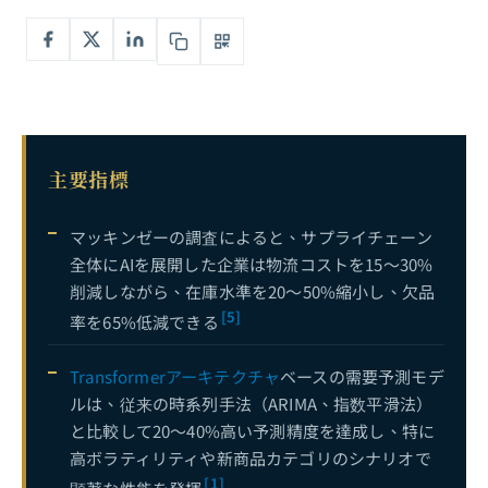
建設業AI完全ガイド：BIMインテリジェンスから現場安全モニタリングまで——建設業界のデジタルトランスフォーメーション
6
HVAC&R業界AI完全ガイド：スマート空調制御から予知保全まで
7
コールドチェーン物流AIの完全ガイド：温度モニタリングから品質予測まで——ゼロブリーチのスマートコールドチェーン管理システムの構築
8
サプライチェーン・物流AI完全ガイド：需要予測からスマートウェアハウジングまで——レジリエントなサプライチェーンAI戦略の構築
9
現在
主要指標
スマートビルディングとAIエネルギー管理完全ガイド：BEMSからAI駆動エネルギー最適化まで、ゼロカーボンビルディングへの技術的道筋
10
AIエネルギー危機の徹底分析：データセンターの電力課題、Green AI、そして台湾のサステナブル転換への道
11
マッキンゼーの調査によると、サプライチェーン
全体にAIを展開した企業は物流コストを15〜30%
AI × ファッション：Stable DiffusionからNano Banana Proまで——モデル軍拡競争が産業ルールを書き換える
12
削減しながら、在庫水準を20〜50%縮小し、欠品
AI予知保全完全ガイド：振動分析からディープラーニングまで——設備故障予測の技術と実践
13
[5]
率を65%低減できる
Transformerアーキテクチャ
ベースの需要予測モデ
ルは、従来の時系列手法（ARIMA、指数平滑法）
と比較して20〜40%高い予測精度を達成し、特に
高ボラティリティや新商品カテゴリのシナリオで
[1]