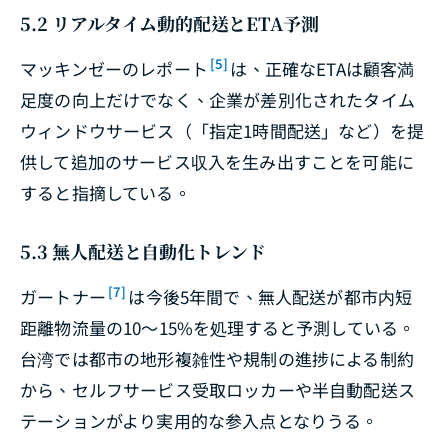
5.2 リアルタイム動的配送とETA予測
[5]
マッキンゼーのレポート
は、正確なETAは顧客満
足度の向上だけでなく、企業が差別化されたタイム
ウィンドウサービス（「指定1時間配送」など）を提
供して追加のサービス収入を生み出すことを可能に
すると指摘している。
5.3 無人配送と自動化トレンド
[7]
ガートナー
は今後5年間で、無人配送が都市内短
距離物流量の10〜15%を処理すると予測している。
台湾では都市の地形複雑性や規制の進捗による制約
から、セルフサービス受取ロッカーや半自動配送ス
テーションがより実用的な参入点となりうる。