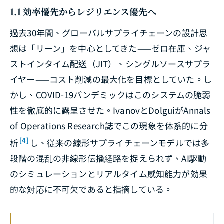
1.1 効率優先からレジリエンス優先へ
過去30年間、グローバルサプライチェーンの設計思
想は「リーン」を中心としてきた——ゼロ在庫、ジャ
ストインタイム配送（JIT）、シングルソースサプラ
イヤー——コスト削減の最大化を目標としていた。し
かし、COVID-19パンデミックはこのシステムの脆弱
性を徹底的に露呈させた。IvanovとDolguiが
Annals
of Operations Research
誌でこの現象を体系的に分
[4]
析
し、従来の線形サプライチェーンモデルでは多
段階の混乱の非線形伝播経路を捉えられず、AI駆動
のシミュレーションとリアルタイム感知能力が効果
的な対応に不可欠であると指摘している。