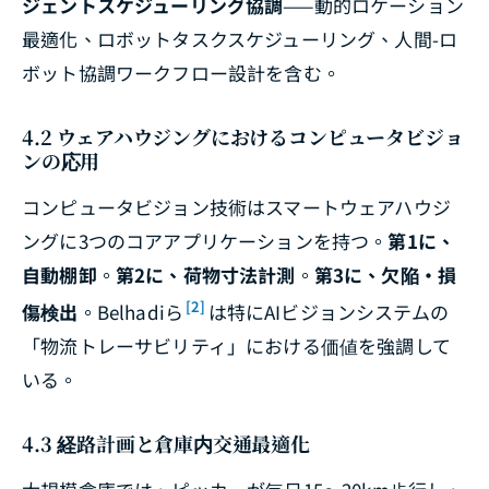
ジェントスケジューリング協調
——動的ロケーション
最適化、ロボットタスクスケジューリング、人間-ロ
ボット協調ワークフロー設計を含む。
4.2 ウェアハウジングにおけるコンピュータビジョ
ンの応用
コンピュータビジョン技術はスマートウェアハウジ
ングに3つのコアアプリケーションを持つ。
第1に、
自動棚卸
。
第2に、荷物寸法計測
。
第3に、欠陥・損
[2]
傷検出
。Belhadiら
は特にAIビジョンシステムの
「物流トレーサビリティ」における価値を強調して
いる。
4.3 経路計画と倉庫内交通最適化