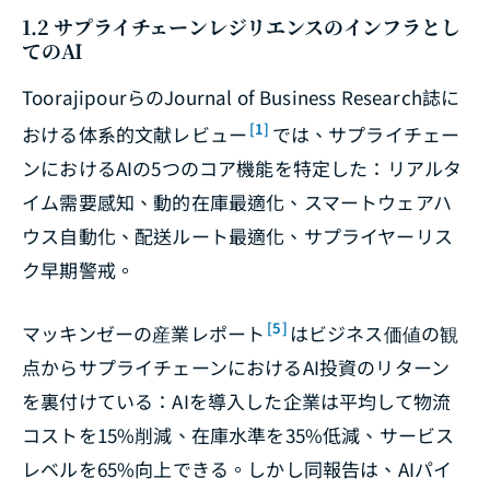
1.2 サプライチェーンレジリエンスのインフラとし
てのAI
Toorajipourらの
Journal of Business Research
誌に
[1]
おける体系的文献レビュー
では、サプライチェー
ンにおけるAIの5つのコア機能を特定した：リアルタ
イム需要感知、動的在庫最適化、スマートウェアハ
ウス自動化、配送ルート最適化、サプライヤーリス
ク早期警戒。
[5]
マッキンゼーの産業レポート
はビジネス価値の観
点からサプライチェーンにおけるAI投資のリターン
を裏付けている：AIを導入した企業は平均して物流
コストを15%削減、在庫水準を35%低減、サービス
レベルを65%向上できる。しかし同報告は、AIパイ