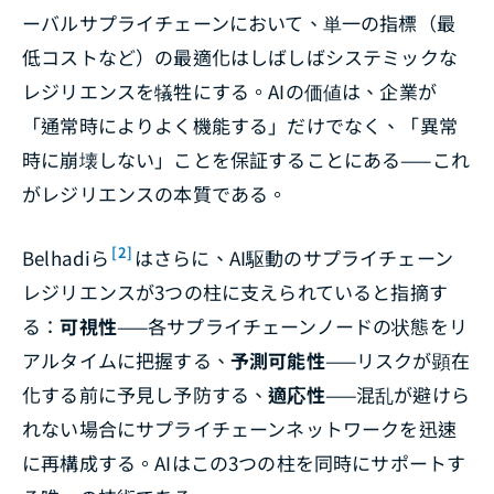
ーバルサプライチェーンにおいて、単一の指標（最
低コストなど）の最適化はしばしばシステミックな
レジリエンスを犠牲にする。AIの価値は、企業が
「通常時によりよく機能する」だけでなく、「異常
時に崩壊しない」ことを保証することにある——これ
がレジリエンスの本質である。
[2]
Belhadiら
はさらに、AI駆動のサプライチェーン
レジリエンスが3つの柱に支えられていると指摘す
る：
可視性
——各サプライチェーンノードの状態をリ
アルタイムに把握する、
予測可能性
——リスクが顕在
化する前に予見し予防する、
適応性
——混乱が避けら
れない場合にサプライチェーンネットワークを迅速
に再構成する。AIはこの3つの柱を同時にサポートす