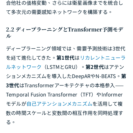
合他社の価格変動、さらには衛星画像までを統合し
て多次元の需要感知ネットワークを構築する。
2.2 ディープラーニングとTransformer予測モデ
ル
ディープラーニング領域では、需要予測技術は3世代
を経て進化してきた。
第1世代
は
リカレントニューラ
ルネットワーク
（LSTMとGRU）。
第2世代
はアテン
ションメカニズムを導入したDeepARやN-BEATS。
第
3世代
はTransformerアーキテクチャの本格参入——
Temporal Fusion Transformer（TFT）やInformer
モデルが
自己アテンションメカニズム
を活用して複
数の時間スケールと変数間の相互作用を同時処理す
る。