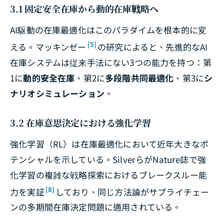
3.1 固定安全在庫から動的在庫戦略へ
AI駆動の在庫最適化はこのパラダイムを根本的に変
[5]
える。マッキンゼー
の研究によると、先進的なAI
在庫システムは従来手法にない3つの能力を持つ：第
1に
動的安全在庫
、第2に
多段階共同最適化
、第3に
シ
ナリオシミュレーション
。
3.2 在庫意思決定における強化学習
強化学習（RL）は在庫最適化において近年大きなポ
テンシャルを示している。Silverらが
Nature
誌で強
化学習の複雑な戦略探索におけるブレークスルー能
[8]
力を実証
しており、同じ方法論がサプライチェー
ンの多期間在庫決定問題に適用されている。