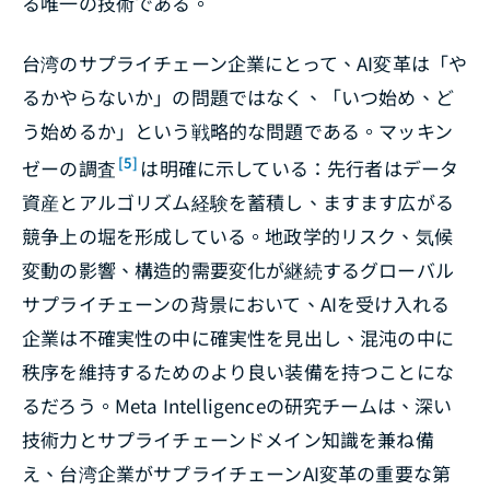
る唯一の技術である。
台湾のサプライチェーン企業にとって、AI変革は「や
るかやらないか」の問題ではなく、「いつ始め、ど
う始めるか」という戦略的な問題である。マッキン
[5]
ゼーの調査
は明確に示している：先行者はデータ
資産とアルゴリズム経験を蓄積し、ますます広がる
競争上の堀を形成している。地政学的リスク、気候
変動の影響、構造的需要変化が継続するグローバル
サプライチェーンの背景において、AIを受け入れる
企業は不確実性の中に確実性を見出し、混沌の中に
秩序を維持するためのより良い装備を持つことにな
るだろう。Meta Intelligenceの研究チームは、深い
技術力とサプライチェーンドメイン知識を兼ね備
え、台湾企業がサプライチェーンAI変革の重要な第