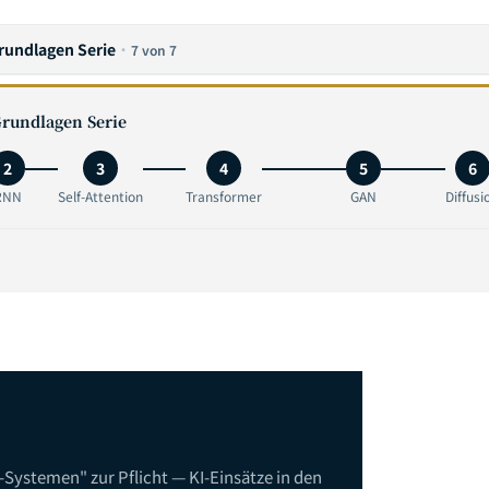
rundlagen Serie
·
7 von 7
rundlagen Serie
2
3
4
5
6
RNN
Self-Attention
Transformer
GAN
Diffusi
-Systemen" zur Pflicht — KI-Einsätze in den