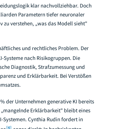
heidungslogik klar nachvollziehbar. Doch
liarden Parametern tiefer neuronaler
v zu verstehen, „was das Modell sieht"
chäftliches und rechtliches Problem. Der
rt KI-Systeme nach Risikogruppen. Die
ische Diagnostik, Strafzumessung und
parenz und Erklärbarkeit. Bei Verstößen
umsatzes.
2 % der Unternehmen generative KI bereits
„mangelnde Erklärbarkeit" bleibt eines
-Systemen. Cynthia Rudin fordert in
[4]
nce
sogar direkt: In hochriskanten