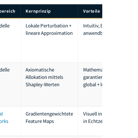
bereich
Kernprinzip
Vorteile
Eins
delle
Lokale Perturbation +
Intuitiv, breit
Insta
lineare Approximation
anwendbar
Erkl
vari
zufäl
Pert
delle
Axiomatische
Mathematisch
Hoh
Allokation mittels
garantiert,
Rec
Shapley-Werten
global + lokal
(exp
Komp
appr
al
Gradientengewichtete
Visuell intuitiv,
Nur 
orks
Feature Maps
in Echtzeit
begr
Aufl