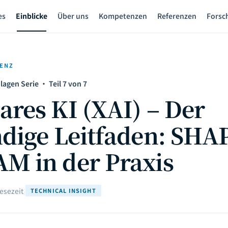
es
Einblicke
Über uns
Kompetenzen
Referenzen
Forsc
GENZ
agen Serie · Teil 7 von 7
ares KI (XAI) – Der
ndige Leitfaden: SHA
M in der Praxis
Lesezeit
|
TECHNICAL INSIGHT