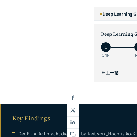
Deep Learning G
◆
1
Deep Learning G
2
1
3
CNN
4
上一講
5
6
7
Key Findings
Der EU AI Act macht die Erklärbarkeit von „Hochrisiko-KI