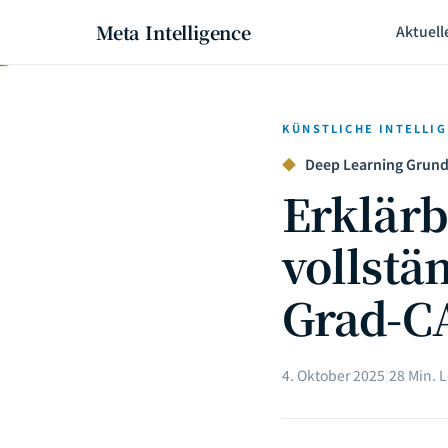
Meta Intelligence
Aktuell
KÜNSTLICHE INTELLI
◆
Deep Learning Grundl
Erklärb
vollstä
Grad-CA
4. Oktober 2025
|
28 Min. 