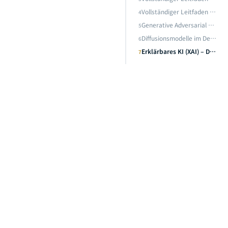
Vollständiger Leitfaden zur Transformer-Architektur: Vom Encoder-Decoder über GPT, T5, ViT bis zur tiefgehenden Analyse des Kernmotors der KI-Infrastruktur
4
Generative Adversarial Networks — vollstaendiger Leitfaden: Vom Nullsummenspiel bis StyleGAN — die Kunst der adversarialen KI-Generierung
5
Diffusionsmodelle im Detail: Von den mathematischen Grundlagen bis zur Stable Diffusion Praxis -- die Kern-Engine der generativen KI beherrschen
6
Erklärbares KI (XAI) – Der vollständige Leitfaden: Die Black Box öffnen – von LIME, SHAP bis Grad-CAM in der Praxis
7