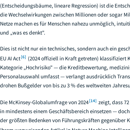
(Entscheidungsbäume, lineare Regression) ist die Entsc
die Wechselwirkungen zwischen Millionen oder sogar Mil
Netze machen es für Menschen nahezu unmöglich, intuiti
und „was es denkt".
Dies ist nicht nur ein technisches, sondern auch ein ges
[6]
EU AI Act
(2024 offiziell in Kraft getreten) klassifizie
Kategorie „Hochrisiko" — die Kreditbewertung, medizin
Personalauswahl umfasst — verlangt ausdrücklich Trans
drohen Bußgelder von bis zu 3 % des weltweiten Jahres
[14]
Die McKinsey-Globalumfrage von 2024
zeigt, dass 7
in mindestens einem Geschäftsbereich einsetzen — doch 
der größten Bedenken von Führungskräften gegenüber KI
ihrem wegweisenden Artikel in Nature Machine Intellige