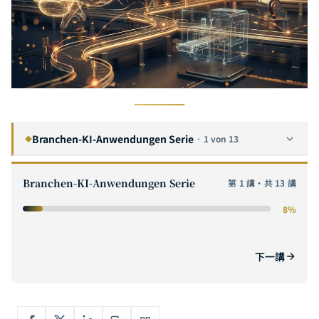
Branchen-KI-Anwendungen Serie
·
1 von 13
◆
KI-Transformation in der Fertigung — Der vollständige Einführungsrahmen für Predictive Maintenance, Qualitätsprüfung und Produktionslinienoptimierung
1
AKTUELL
Branchen-KI-Anwendungen Serie
第 1 講・共 13 講
KI-Compliance-Leitfaden fuer die Finanzbranche — Intelligentes Risikomanagement, Geldwaeschebekaempfung und Kundenservice im regulatorischen Rahmen
2
8%
Medizinische KI – Der vollständige Leitfaden: Von Bilddiagnostik, Wirkstoffforschung bis Präzisionsmedizin – Technische Architektur und klinische Implementierung
3
Der vollständige Leitfaden zu KI im Einzelhandel und E-Commerce: Von personalisierten Empfehlungen bis zur intelligenten Lieferkette – datengetriebene New-Retail-Erlebnisse gestalten
4
下一講
Vollständiger Leitfaden zu KI-Anwendungen in der Halbleiterindustrie: Von der Wafer-Defekterkennung bis zur Ausbeuteprognose — Taiwans intelligente Fertigungstransformation
5
Vollständiger Leitfaden zu KI-Anwendungen im Bauwesen: Von BIM-Intelligenz bis zur Baustellensicherheitsüberwachung — Die digitale Transformation der Baubranche in der Praxis
6