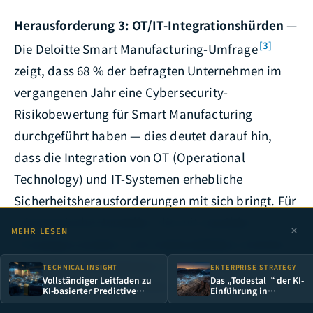
Herausforderung 3: OT/IT-Integrationshürden
—
[3]
Die Deloitte Smart Manufacturing-Umfrage
zeigt, dass 68 % der befragten Unternehmen im
vergangenen Jahr eine Cybersecurity-
Risikobewertung für Smart Manufacturing
durchgeführt haben — dies deutet darauf hin,
dass die Integration von OT (Operational
Technology) und IT-Systemen erhebliche
Sicherheitsherausforderungen mit sich bringt. Für
taiwanesische Hersteller, die mit sensiblen
MEHR LESEN
Prozessparametern und Ausbeutedaten arbeiten,
sind Sicherheitsbedenken ein wesentliches
TECHNICAL INSIGHT
ENTERPRISE STRATEGY
Vollständiger Leitfaden zu
Das „Todestal“ der KI-
Hindernis bei der KI-Einführung.
KI-basierter Predictive
Einführung in
Maintenance: Von der
Unternehmen — Warum 
Vibrationsanalyse bis zum
% der KI-Pilotprojekte