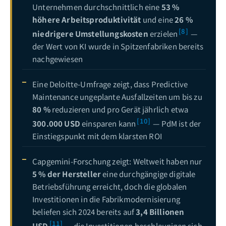
Unternehmen durchschnittlich eine
53 %
höhere Arbeitsproduktivität
und eine
26 %
[8]
niedrigere Umstellungskosten
erzielen
—
der Wert von KI wurde in Spitzenfabriken bereits
nachgewiesen
Eine Deloitte-Umfrage zeigt, dass Predictive
Maintenance ungeplante Ausfallzeiten um bis zu
80 %
reduzieren und pro Gerät jährlich etwa
[10]
300.000 USD
einsparen kann
— PdM ist der
Einstiegspunkt mit dem klarsten ROI
Capgemini-Forschung zeigt: Weltweit haben nur
5 % der Hersteller
eine durchgängige digitale
Betriebsführung erreicht, doch die globalen
Investitionen in die Fabrikmodernisierung
beliefen sich 2024 bereits auf
3,4 Billionen
[11]
USD
— die Investitionen beschleunigen sich,