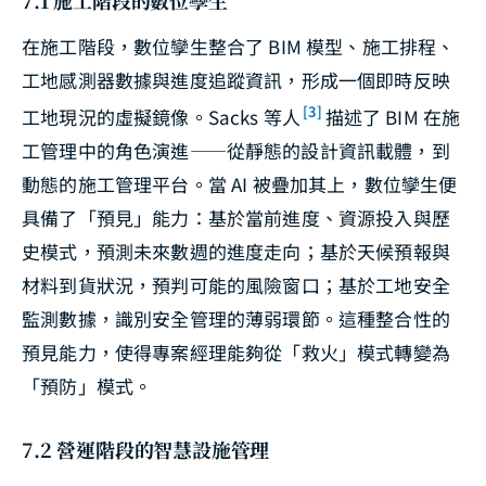
7.1 施工階段的數位孿生
在施工階段，數位孿生整合了 BIM 模型、施工排程、
工地感測器數據與進度追蹤資訊，形成一個即時反映
[3]
工地現況的虛擬鏡像。Sacks 等人
描述了 BIM 在施
工管理中的角色演進——從靜態的設計資訊載體，到
動態的施工管理平台。當 AI 被疊加其上，數位孿生便
具備了「預見」能力：基於當前進度、資源投入與歷
史模式，預測未來數週的進度走向；基於天候預報與
材料到貨狀況，預判可能的風險窗口；基於工地安全
監測數據，識別安全管理的薄弱環節。這種整合性的
預見能力，使得專案經理能夠從「救火」模式轉變為
「預防」模式。
7.2 營運階段的智慧設施管理