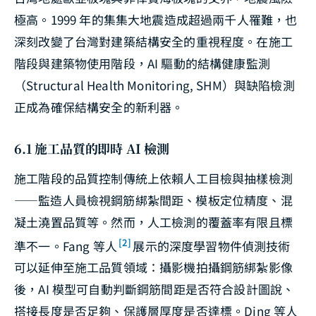
極高。1999 年的集集大地震造成超過兩千人罹難，也
深刻改變了台灣對建築結構安全的重視程度。在施工
階段與建築物使用階段，AI 驅動的結構健康監測
（Structural Health Monitoring, SHM）與缺陷檢測
正成為確保結構安全的新利器。
6.1 施工品質的即時 AI 檢測
施工階段的品質控制傳統上依賴人工目檢與抽樣檢測
——監造人員檢視鋼筋綁紮間距、模板定位精度、混
凝土澆置品質等。然而，人工檢測的覆蓋率有限且標
[2]
準不一。Fang 等人
展示的深度學習物件偵測技術
可以延伸至施工品質領域：攝影機拍攝鋼筋綁紮影像
後，AI 模型可自動判斷鋼筋間距是否符合設計圖說、
搭接長度是否足夠、保護層厚度是否達標。Ding 等人