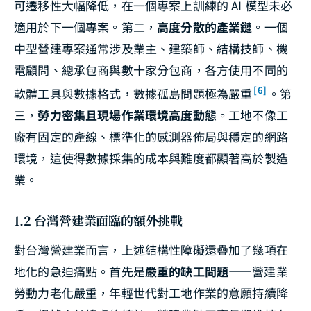
可遷移性大幅降低，在一個專案上訓練的 AI 模型未必
適用於下一個專案。第二，
高度分散的產業鏈
。一個
中型營建專案通常涉及業主、建築師、結構技師、機
電顧問、總承包商與數十家分包商，各方使用不同的
[6]
軟體工具與數據格式，數據孤島問題極為嚴重
。第
三，
勞力密集且現場作業環境高度動態
。工地不像工
廠有固定的產線、標準化的感測器佈局與穩定的網路
環境，這使得數據採集的成本與難度都顯著高於製造
業。
1.2 台灣營建業面臨的額外挑戰
對台灣營建業而言，上述結構性障礙還疊加了幾項在
地化的急迫痛點。首先是
嚴重的缺工問題
——營建業
勞動力老化嚴重，年輕世代對工地作業的意願持續降