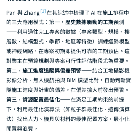
[1]
Pan 與 Zhang
在其綜述中梳理了 AI 在施工排程中
的三大應用模式：第一，
歷史數據驅動的工期預測
——利用過往完工專案的數據（專案類型、規模、樓
層數、結構型式、季節、地區等特徵）訓練迴歸模型
或神經網路，在專案初期即提供可靠的工期預估。這
對業主在預算規劃與專案可行性評估階段尤為重要。
第二，
施工進度追蹤與偏差預警
——結合工地攝影機
影像分析、無人機航拍與 BIM 模型比對，自動判斷實
際施工進度與計畫的偏差，在偏差擴大前發出預警。
第三，
資源配置最佳化
——在滿足工期約束的前提
下，利用最佳化演算法（如粒子群最佳化、遺傳演算
法）找出人力、機具與材料的最佳配置方案，最小化
閒置與浪費。