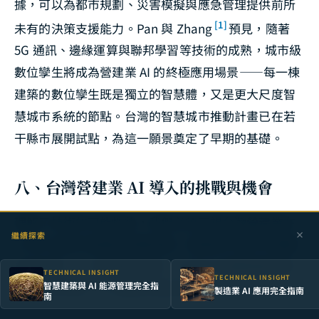
據，可以為都市規劃、災害模擬與應急管理提供前所
[1]
未有的決策支援能力。Pan 與 Zhang
預見，隨著
5G 通訊、邊緣運算與聯邦學習等技術的成熟，城市級
數位孿生將成為營建業 AI 的終極應用場景——每一棟
建築的數位孿生既是獨立的智慧體，又是更大尺度智
慧城市系統的節點。台灣的智慧城市推動計畫已在若
干縣市展開試點，為這一願景奠定了早期的基礎。
八、台灣營建業 AI 導入的挑戰與機會
理解了技術的可能性後，我們必須正視台灣營建業在
繼續探索
AI 導入過程中面臨的現實挑戰。營建業不同於半導體
或金融業——它的產業結構、工作文化與數據環境有
TECHNICAL INSIGHT
TECHNICAL INSIGHT
智慧建築與 AI 能源管理完全指
著獨特的特質，AI 策略必須因地制宜。
製造業 AI 應用完全指南
南