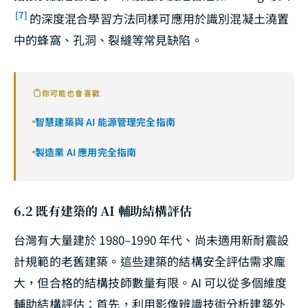
[7]
的深度混合學習方法同樣可應用於識別混凝土澆置
中的蜂窩、孔洞、裂縫等常見缺陷。
你可能也會喜歡
智慧建築與 AI 能源管理完全指南
製造業 AI 應用完全指南
6.2 既有建築的 AI 輔助結構評估
台灣有大量建於 1980–1990 年代、尚未適用新耐震設
計規範的老舊建築。這些建築的結構安全評估需求龐
大，但合格的結構技師數量有限。AI 可以從多個維度
輔助結構評估：首先，利用影像辨識技術分析建築外