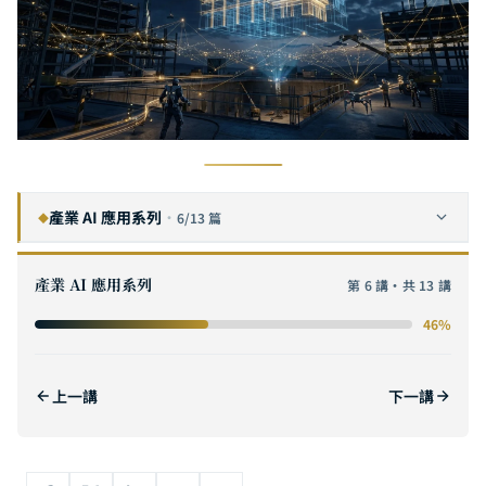
產業 AI 應用系列
·
6/13 篇
◆
製造業 AI 轉型實戰——預測性維護、品質檢測與產線優化的完整導入框架
1
產業 AI 應用系列
第 6 講・共 13 講
金融業 AI 合規指南——在監管框架下實現智慧風控、反洗錢與客戶服務
2
46%
醫療 AI 完全指南：從影像診斷、藥物發現到精準醫療的技術架構與臨床落地
3
零售與電商 AI 完全指南：從個人化推薦到智慧供應鏈，打造數據驅動的新零售體驗
4
上一講
下一講
半導體產業 AI 應用完全指南：從晶圓缺陷檢測到良率預測，台灣半導體的智慧製造轉型
5
建築工程 AI 應用完全指南：從 BIM 智慧化到工地安全監測，營建業的數位轉型實戰
6
目前