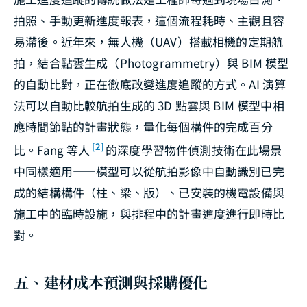
拍照、手動更新進度報表，這個流程耗時、主觀且容
易滯後。近年來，無人機（UAV）搭載相機的定期航
拍，結合點雲生成（Photogrammetry）與 BIM 模型
的自動比對，正在徹底改變進度追蹤的方式。AI 演算
法可以自動比較航拍生成的 3D 點雲與 BIM 模型中相
應時間節點的計畫狀態，量化每個構件的完成百分
[2]
比。Fang 等人
的深度學習物件偵測技術在此場景
中同樣適用——模型可以從航拍影像中自動識別已完
成的結構構件（柱、梁、版）、已安裝的機電設備與
施工中的臨時設施，與排程中的計畫進度進行即時比
對。
五、建材成本預測與採購優化