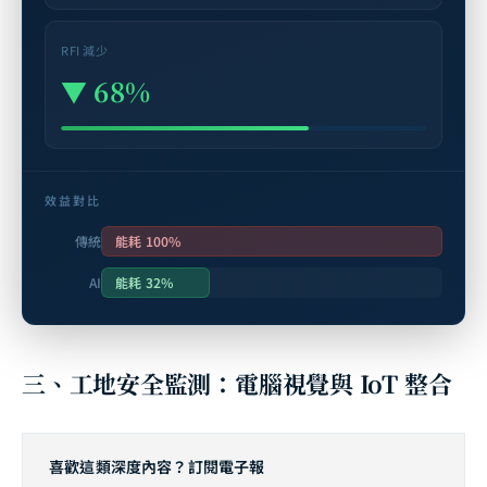
RFI 減少
▼ 68%
效益對比
傳統
能耗 100%
AI
能耗 32%
三、工地安全監測：電腦視覺與 IoT 整合
喜歡這類深度內容？訂閱電子報