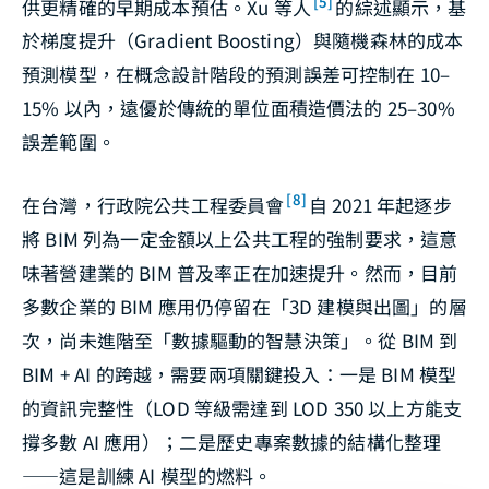
[5]
供更精確的早期成本預估。Xu 等人
的綜述顯示，基
於梯度提升（Gradient Boosting）與隨機森林的成本
預測模型，在概念設計階段的預測誤差可控制在 10–
15% 以內，遠優於傳統的單位面積造價法的 25–30%
誤差範圍。
[8]
在台灣，行政院公共工程委員會
自 2021 年起逐步
將 BIM 列為一定金額以上公共工程的強制要求，這意
味著營建業的 BIM 普及率正在加速提升。然而，目前
多數企業的 BIM 應用仍停留在「3D 建模與出圖」的層
次，尚未進階至「數據驅動的智慧決策」。從 BIM 到
BIM + AI 的跨越，需要兩項關鍵投入：一是 BIM 模型
的資訊完整性（LOD 等級需達到 LOD 350 以上方能支
撐多數 AI 應用）；二是歷史專案數據的結構化整理
——這是訓練 AI 模型的燃料。