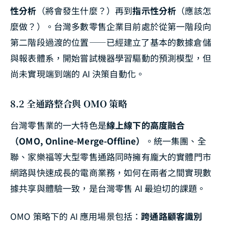
性分析
（將會發生什麼？）再到
指示性分析
（應該怎
麼做？）。台灣多數零售企業目前處於從第一階段向
第二階段過渡的位置——已經建立了基本的數據倉儲
與報表體系，開始嘗試機器學習驅動的預測模型，但
尚未實現端到端的 AI 決策自動化。
8.2 全通路整合與 OMO 策略
台灣零售業的一大特色是
線上線下的高度融合
（OMO, Online-Merge-Offline）
。統一集團、全
聯、家樂福等大型零售通路同時擁有龐大的實體門市
網路與快速成長的電商業務，如何在兩者之間實現數
據共享與體驗一致，是台灣零售 AI 最迫切的課題。
OMO 策略下的 AI 應用場景包括：
跨通路顧客識別