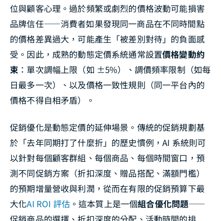
位與顧客心理。過於頻繁或劇烈的價格波動可能損害
品牌信任——消費者如果發現同一商品在不同時間點
的價格差異過大，可能產生「被差別對待」的負面感
受。因此，成熟的動態定價系統通常設置
價格變動約
束
：單次調幅上限（如 ±5%）、調價頻率限制（如每
日最多一次）、以及價格一致性規則（同一平台內的
價格不得自相矛盾）。
促銷優化是動態定價的延伸場景。傳統的促銷規劃基
於「去年同期打了什麼折」的歷史慣例，AI 系統則可
以針對每個顧客群組、每個商品、每個時間窗口，預
測不同促銷方案（折扣深度、贈品搭配、滿額門檻）
的預期增量營收與利潤，從而在有限的促銷預算下最
大化
AI ROI 評估
。這本質上是一個
組合優化問題
——
促銷商品的選擇、折扣深度的分配、活動時間的排