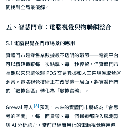
間找到全局最優解。
五、智慧門市：電腦視覺與物聯網整合
5.1 電腦視覺在門市場景的應用
實體門市是零售業數據最不透明的環節——電商平台
可以精確追蹤每一次點擊、每一秒停留，但實體門市
長期以來只能依賴 POS 交易數據和人工巡場獲取營運
洞察。電腦視覺技術正在改變這一局面，將實體門市
的「數據盲區」轉化為「數據富礦」。
[8]
Grewal 等人
預測，未來的實體門市將成為「會思
考的空間」，每一面貨架、每一個通道都嵌入感測器
與 AI 分析能力。當前已經商用化的電腦視覺應用包