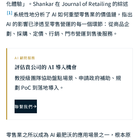
化體驗」。Shankar 在 Journal of Retailing 的綜述
[1]
系統性地分析了 AI 如何重塑零售業的價值鏈，指出
AI 的影響已滲透至零售營運的每一個環節：從商品企
劃、採購、定價、行銷、門市營運到售後服務。
AI 顧問服務
評估貴公司的 AI 導入機會
教授級團隊協助盤點場景、申請政府補助、規
劃 PoC 到落地導入。
聯繫我們
零售業之所以成為 AI 最肥沃的應用場景之一，根本原