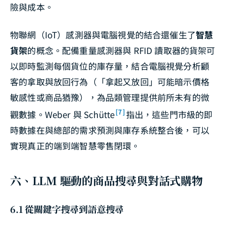
險與成本。
物聯網（IoT）感測器與電腦視覺的結合還催生了
智慧
貨架
的概念。配備重量感測器與 RFID 讀取器的貨架可
以即時監測每個貨位的庫存量，結合電腦視覺分析顧
客的拿取與放回行為（「拿起又放回」可能暗示價格
敏感性或商品猶豫），為品類管理提供前所未有的微
[7]
觀數據。Weber 與 Schütte
指出，這些門市級的即
時數據在與總部的需求預測與庫存系統整合後，可以
實現真正的端到端智慧零售閉環。
六、LLM 驅動的商品搜尋與對話式購物
6.1 從關鍵字搜尋到語意搜尋