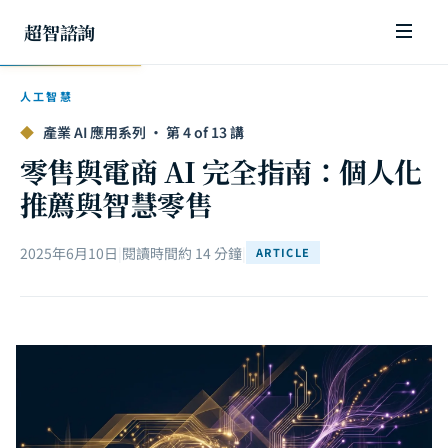
超智諮詢
人工智慧
◆
產業 AI 應用系列 · 第 4 of 13 講
零售與電商 AI 完全指南：個人化
推薦與智慧零售
2025年6月10日
|
閱讀時間約 14 分鐘
|
ARTICLE