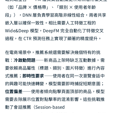
（如「品牌 × 價格帶」、「類別 × 使用者年齡
段」），DNN 層負責學習高階非線性組合，兩者共享
嵌入層以確保一致性。相比需要人工特徵工程的
Wide&Deep 模型，DeepFM 完全自動化了特徵交叉
過程，在 CTR 預測任務上實現了顯著的精度提升。
在電商場景中，推薦系統還需要解決幾個特有的挑
戰：
冷啟動問題
——新商品上架時缺乏互動數據，需
要依賴商品屬性（標題、類別、圖片特徵）進行內容
式推薦；
即時性要求
——使用者在同一次瀏覽會話中
的興趣可能快速轉變，模型需要即時捕捉短期意圖；
位置偏差
——使用者傾向點擊頁面頂部的商品，模型
需要去除展示位置對點擊率的混淆影響。這些挑戰推
動了會話推薦（Session-based