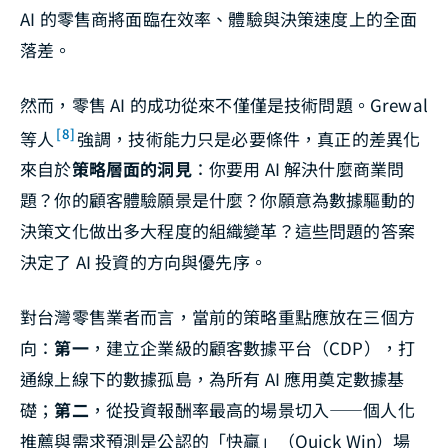
AI 的零售商將面臨在效率、體驗與決策速度上的全面
落差。
然而，零售 AI 的成功從來不僅僅是技術問題。Grewal
[8]
等人
強調，技術能力只是必要條件，真正的差異化
來自於
策略層面的洞見
：你要用 AI 解決什麼商業問
題？你的顧客體驗願景是什麼？你願意為數據驅動的
決策文化做出多大程度的組織變革？這些問題的答案
決定了 AI 投資的方向與優先序。
對台灣零售業者而言，當前的策略重點應放在三個方
向：
第一
，建立企業級的顧客數據平台（CDP），打
通線上線下的數據孤島，為所有 AI 應用奠定數據基
礎；
第二
，從投資報酬率最高的場景切入——個人化
推薦與需求預測是公認的「快贏」（Quick Win）場