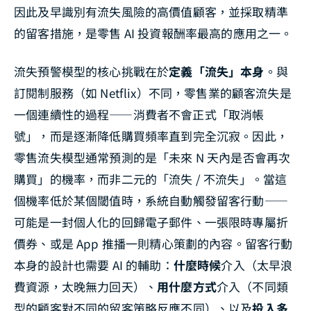
因此及早識別有流失風險的高價值顧客，並採取精準
的留客措施，是零售 AI 投資報酬率最高的應用之一。
流失預警模型的核心挑戰在於
定義「流失」本身
。與
訂閱制服務（如 Netflix）不同，零售業的顧客流失是
一個連續性的過程——消費者不會正式「取消帳
號」，而是逐漸降低購買頻率直到完全沉寂。因此，
零售流失模型通常預測的是「未來 N 天內是否會再次
購買」的機率，而非二元的「流失 / 不流失」。當這
個機率低於某個閾值時，系統自動觸發留客行動——
可能是一封個人化的回歸電子郵件、一張限時專屬折
價券、或是 App 推播一則精心策劃的內容。留客行動
本身的設計也需要 AI 的輔助：
什麼時候
介入（太早浪
費資源，太晚無力回天）、
用什麼方式
介入（不同類
型的顧客對不同的留客策略反應不同）、以及
投入多