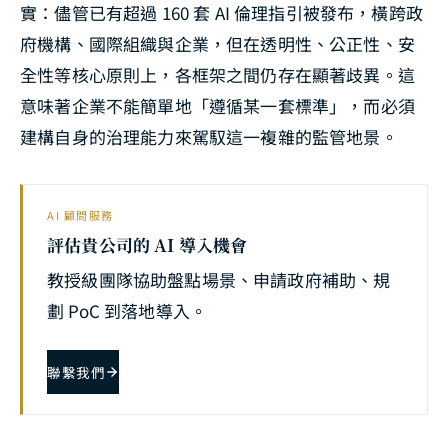
實：儘管已有超過 160 套 AI 倫理指引被發布，橫跨政
府機構、國際組織與企業，但在透明性、公正性、安
全性等核心原則上，各框架之間仍存在顯著歧異。這
意味著企業不能簡單地「遵循某一套標準」，而必須
建構自身的治理能力來駕馭這一複雜的監管地景。
AI 顧問服務
評估貴公司的 AI 導入機會
教授級團隊協助盤點場景、申請政府補助、規
劃 PoC 到落地導入。
聯繫我們