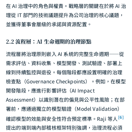
在 AI 治理中的角色與權責。戰略層的關鍵在於將 AI 治
理從 IT 部門的技術議題提升為公司治理的核心議題，
並獲得董事會層級的承諾與資源配置。
2.2 流程層：AI 生命週期的治理節點
流程層將治理原則嵌入 AI 系統的完整生命週期——從
需求評估、資料收集、模型開發、測試驗證、部署上
線到持續監控與退役。每個階段都應設置明確的治理
檢查點（Governance Checkpoints）。例如，在模型
開發階段，應進行影響評估（AI Impact
Assessment）以識別潛在的偏見與公平性風險；在部
署前，應通過獨立的模型驗證（Model Validation）
[6]
確認模型的效能與安全性符合預定標準。Raji 等人
提出的端到端內部稽核框架特別強調，治理流程必須