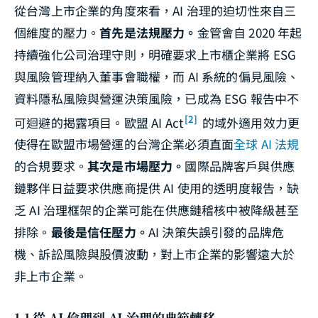
從台灣上市企業的角度來看，AI 治理的迫切性來自三
個維度的壓力。
首先是法規壓力。
金管會自 2020 年起
持續強化公司治理守則，明確要求上市櫃企業將 ESG
與風險管理納入董事會職權，而 AI 系統的偏見風險、
資料隱私風險與營運決策風險，已成為 ESG 報告中不
[2]
可迴避的揭露項目。歐盟 AI Act
的域外適用效力更
使得在歐盟市場營運的台灣企業必須直面
全球 AI 法規
的合規要求。
其次是市場壓力。
國際品牌客戶與供應
鏈夥伴日益要求供應商提供 AI 使用的透明度報告，缺
乏 AI 治理框架的企業可能在供應鏈稽核中被降級甚至
排除。
最後是信任壓力。
AI 決策失誤引發的品牌危
機、訴訟風險與股價波動，對上市企業的影響遠大於
非上市企業。
1.1 從 AI 倫理到 AI 治理的典範轉移