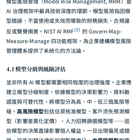
模型風險管理（Model Risk Management, MRM）是
AI 治理框架中最具技術深度的環節。模型風險指因模
型錯誤、不當使用或失效而導致的財務損失、合規違
[3]
反或聲譽損害。NIST AI RMF
的 Govern-Map-
Measure-Manage 四功能框架，為企業建構模型風險
管理體系提供了系統化的方法論。
4.1 模型分級與風險評估
並非所有 AI 模型都需要相同程度的治理強度。企業應
建立模型分級制度，依據模型的決策影響力、資料敏
感度與可替代性，將模型分為高、中、低三個風險等
級。
高風險模型
包括信貸核准模型、客戶流失預測模
型（影響差異化定價）、人力招聘篩選模型等——這
些模型的決策直接影響個人權益，一旦出現偏見或錯