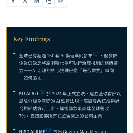
NIST AI Agent 標準倡議解析：互操作性、安全性與企業合規的全方位佈局
7
ESG 與 AI 碳管理完全指南：從碳盤查自動化到淨零路徑規劃，用 AI 加速企業永續轉型
8
AI 資安完全指南：從威脅偵測、LLM 安全到零信任架構的企業防禦策略
9
Key Findings
資料治理與數據中台完全指南：從資料品質管理到 AI 就緒的企業數據架構
10
政府機關 AI 導入路徑——從《人工智慧基本法》到落地部署的完整框架
11
[1]
全球已有超過 160 套 AI 倫理準則發布
，但多數
企業仍缺乏將原則轉化為可執行治理機制的組織能
力——AI 治理的核心挑戰已從「是否需要」轉向
「如何落地」
[2]
EU AI Act
於 2024 年正式立法，建立全球首部以
風險分級為基礎的 AI 監管法規，高風險系統須通過
合規評估方可上市，違規罰款最高達全球營收
7%，直接影響所有在歐盟營運的台灣企業
[3]
NIST AI RMF
提出 Govern-Map-Measure-