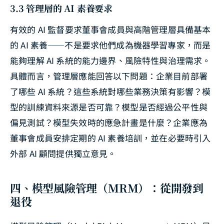
3.3 管理層的 AI 素養要求
有效的 AI 監督要求董事會成員與高階管理層具備基本
的 AI 素養——不是要求他們成為機器學習專家，而是
能夠理解 AI 系統的能力邊界、風險特性與治理需求。
具體而言，管理層應能回答以下問題：企業目前部署
了哪些 AI 系統？這些系統對哪些業務決策有影響？模
型的訓練資料來源是否可靠？模型是否經過公平性與
偏見測試？模型失效時的應急計畫是什麼？企業應為
董事會成員安排定期的 AI 素養培訓，並在必要時引入
外部 AI 顧問提供獨立意見。
四、模型風險管理（MRM）：從開發到
退役