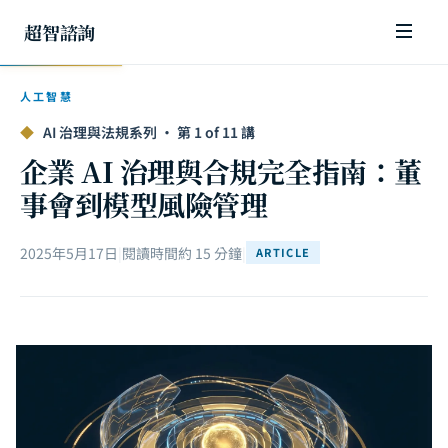
超智諮詢
人工智慧
◆
AI 治理與法規系列 · 第 1 of 11 講
企業 AI 治理與合規完全指南：董
事會到模型風險管理
2025年5月17日
|
閱讀時間約 15 分鐘
|
ARTICLE