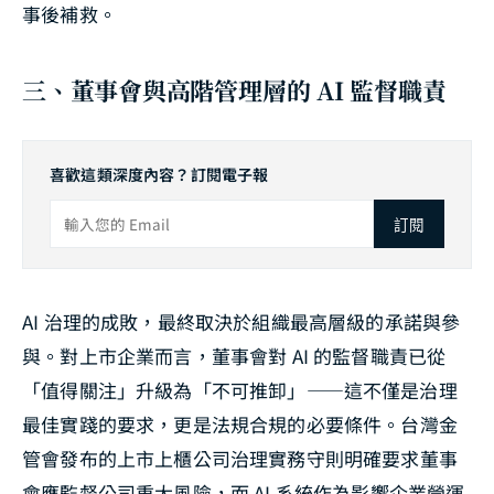
事後補救。
三、董事會與高階管理層的 AI 監督職責
喜歡這類深度內容？訂閱電子報
訂閱
AI 治理的成敗，最終取決於組織最高層級的承諾與參
與。對上市企業而言，董事會對 AI 的監督職責已從
「值得關注」升級為「不可推卸」——這不僅是治理
最佳實踐的要求，更是法規合規的必要條件。台灣金
管會發布的上市上櫃公司治理實務守則明確要求董事
會應監督公司重大風險，而 AI 系統作為影響企業營運