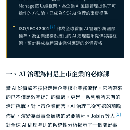
Manage 四功能框架，為企業 AI 風險管理提供了可
操作的方法論，已成為全球 AI 治理的事實標準
[7]
ISO/IEC 42001
作為全球首個 AI 管理系統國際
標準，為企業建構系統化的 AI 治理體系提供認證框
架，預計將成為跨國企業供應鏈的必備資格
一、AI 治理為何是上市企業的必修課
當 AI 從實驗室技術走進企業核心業務流程，它所帶來
的已不僅是效率提升的機遇，更是一系列前所未有的
治理挑戰。對上市企業而言，AI 治理已從可選的前瞻
[1]
佈局，演變為董事會層級的必要議程。Jobin 等人
對全球 AI 倫理準則的系統性分析揭示了一個關鍵事