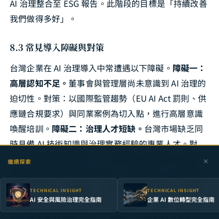
AI 治理整合至 ESG 報告。此階段的目標是「持續改善
我們做得多好」。
8.3 常見導入障礙與對策
台灣企業在 AI 治理導入中常遭遇以下障礙。
障礙一：
高層認知不足。
董事會與管理層尚未意識到 AI 治理的
迫切性。對策：以國際監管趨勢（EU AI Act 罰則、供
應鏈合規要求）與同業案例為切入點，進行高層意識
喚醒培訓。
障礙二：治理人才短缺。
台灣市場缺乏同
時具備 AI 技術知識與治理實務經驗的專業人才。對
策：培養內部跨職能人才（讓法務人員學習 AI 基礎、
繼續探索
讓資料科學家學習合規框架），並適度引入外部顧問
協助體系建立。
障礙三：治理被視為成本中心。
業務
TECHNICAL INSIGHT
TECHNICAL INSIGHT
AI 安全與風險治理完全指南
企業 AI 數位轉型完全指南
部門擔心治理流程拖慢 AI 專案進度。對策：以具體案