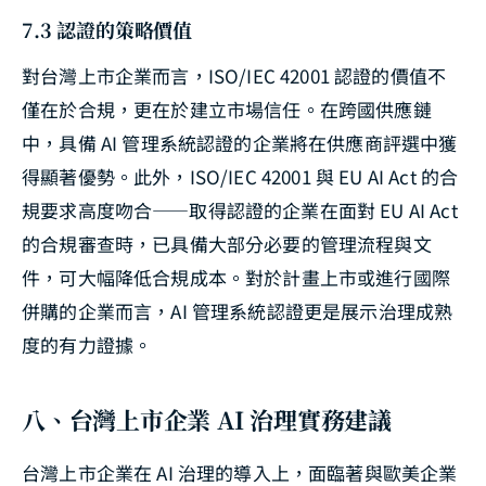
7.3 認證的策略價值
對台灣上市企業而言，ISO/IEC 42001 認證的價值不
僅在於合規，更在於建立市場信任。在跨國供應鏈
中，具備 AI 管理系統認證的企業將在供應商評選中獲
得顯著優勢。此外，ISO/IEC 42001 與 EU AI Act 的合
規要求高度吻合——取得認證的企業在面對 EU AI Act
的合規審查時，已具備大部分必要的管理流程與文
件，可大幅降低合規成本。對於計畫上市或進行國際
併購的企業而言，AI 管理系統認證更是展示治理成熟
度的有力證據。
八、台灣上市企業 AI 治理實務建議
台灣上市企業在 AI 治理的導入上，面臨著與歐美企業