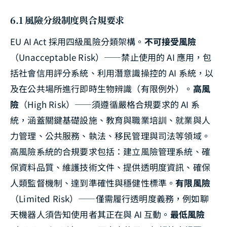
6.1 風險分級制度與合規要求
EU AI Act 採用四級風險分類架構。
不可接受風險
（Unacceptable Risk）——禁止使用的 AI 應用，包
括社會信用評分系統、利用潛意識操控的 AI 系統，以
及在公共場所進行即時生物辨識（有限例外）。
高風
險
（High Risk）——須遵循嚴格合規要求的 AI 系
統，涵蓋關鍵基礎設施、教育與職業培訓、就業與人
力管理、公共服務、執法、移民管理與司法等領域。
高風險系統的合規要求包括：建立風險管理系統、確
保資料品質、維護技術文件、提供透明度資訊、確保
人類監督機制、達到準確性與穩健性標準。
有限風險
（Limited Risk）——僅需履行透明度義務，例如聊
天機器人須告知使用者其正在與 AI 互動。
最低風險