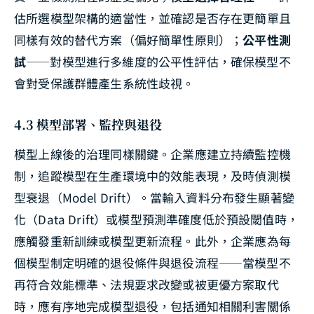
估所選模型架構的適當性，並確認是否存在更簡單且
同樣有效的替代方案（偏好簡單性原則）；
公平性測
試
——對模型進行多維度的公平性評估，確保模型不
會對受保護群體產生系統性歧視。
4.3 模型部署、監控與退役
模型上線後的治理同樣關鍵。企業應建立持續監控機
制，追蹤模型在生產環境中的效能表現，及時偵測模
型衰退（Model Drift）。當輸入資料分布發生顯著變
化（Data Drift）或模型預測準確度低於預設閾值時，
應觸發重新訓練或模型更新流程。此外，企業應為每
個模型制定明確的退役條件與退役流程——當模型不
再符合效能標準、法規要求改變或被更優方案取代
時，應有序地完成模型退役，包括通知相關利害關係