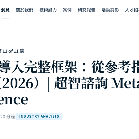
洞見
關於我們
技術能力
案例
研究報告
活動剪影
人才招
1 of 11 講
I 導入完整框架：從參考
026）| 超智諮詢 Met
gence
20 分鐘
|
INDUSTRY ANALYSIS