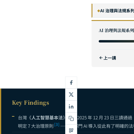
AI 治理與法規系
◆
企業 AI 治理
1
AI 治理與法規系列
AI 安全與風險
2
2026 全球 A
3
上一講
台灣《人工智慧
4
台灣 AI 補助全
5
AI 主權與資料
6
NIST AI 
7
Key Findings
ESG 與 AI
8
AI 資安完全
9
台灣《
人工智慧基本法
》已於 2025 年 12 月 23 日
[3]
明定 7 大治理原則
——公部門 AI 導入從此有了明確的
資料治理與數據
10