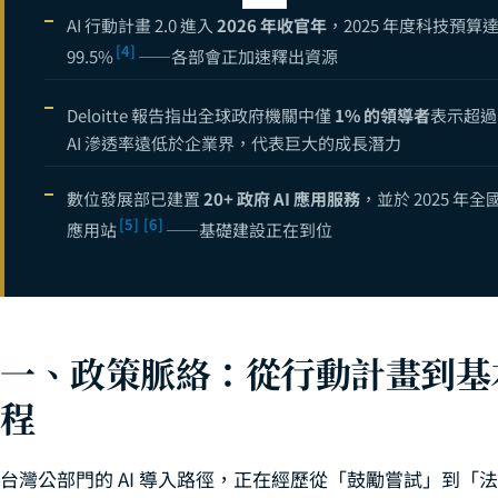
政府機關 AI
11
AI 行動計畫 2.0 進入
2026 年收官年
，2025 年度科技預算
[4]
99.5%
——各部會正加速釋出資源
Deloitte 報告指出全球政府機關中僅
1% 的領導者
表示超過 
AI 滲透率遠低於企業界，代表巨大的成長潛力
數位發展部已建置
20+ 政府 AI 應用服務
，並於 2025 年全國 
[5]
[6]
應用站
——基礎建設正在到位
一、政策脈絡：從行動計畫到基
程
台灣公部門的 AI 導入路徑，正在經歷從「鼓勵嘗試」到