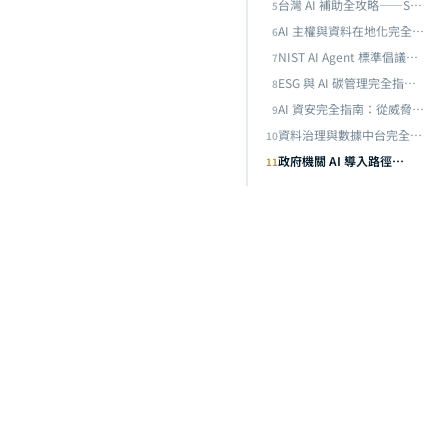
台灣 AI 補助全攻略——SBIR、SIIR、CITD 與產業 AI 化補助申請實戰指南（2026 年度）
5
目前
AI 主權與資料在地化完全指南：企業如何建構主權 AI 架構與合規策略
6
NIST AI Agent 標準倡議解析：互操作性、安全性與企業合規的全方位佈局
7
ESG 與 AI 碳管理完全指南：從碳盤查自動化到淨零路徑規劃，用 AI 加速企業永續轉型
8
AI 資安完全指南：從威脅偵測、LLM 安全到零信任架構的企業防禦策略
9
資料治理與數據中台完全指南：從資料品質管理到 AI 就緒的企業數據架構
10
政府機關 AI 導入路徑——從《人工智慧基本法》到落地部署的完整框架
11