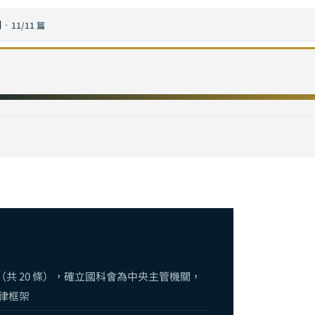
列
·
11/11 篇
與合規完全指南：從董事會監督到模型風險管理，建構負責任的 AI 組織框架
治理完全指南：從紅隊測試到 EU AI Act，企業如何建構負責任的 AI 體系
I 法規總覽：歐盟 AI Act、美國州法與台灣企業合規實戰指南
基本法》企業合規實戰指南：風險分級、合規檢核與產業影響全解析
攻略——SBIR、SIIR、CITD 與產業 AI 化補助申請實戰指南（2026 年度）
在地化完全指南：企業如何建構主權 AI 架構與合規策略
Agent 標準倡議解析：互操作性、安全性與企業合規的全方位佈局
 碳管理完全指南：從碳盤查自動化到淨零路徑規劃，用 AI 加速企業永續轉型
指南：從威脅偵測、LLM 安全到零信任架構的企業防禦策略
三讀通過（共 20 條），確立國科會為中央主管機關，
法律框架
中台完全指南：從資料品質管理到 AI 就緒的企業數據架構