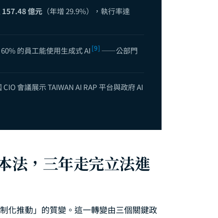
 導入路徑——從《人工智慧基本法》到落地部署的完整框架
達
157.48 億元
（年增 29.9%），執行率達
[9]
60% 的員工能使用生成式 AI
——公部門
CIO 會議展示 TAIWAN AI RAP 平台與政府 AI
本法，三年走完立法進
「法制化推動」的質變。這一轉變由三個關鍵政