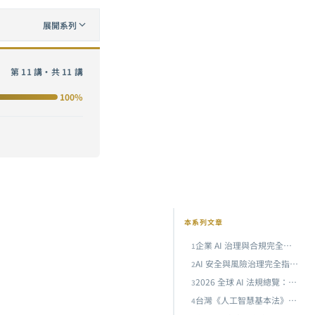
展開系列
第 11 講・共 11 講
100%
本系列文章
企業 AI 治理與合規完全指南：從董事會監督到模型風險管理，建構負責任的 AI 組織框架
1
AI 安全與風險治理完全指南：從紅隊測試到 EU AI Act，企業如何建構負責任的 AI 體系
2
2026 全球 AI 法規總覽：歐盟 AI Act、美國州法與台灣企業合規實戰指南
3
台灣《人工智慧基本法》企業合規實戰指南：風險分級、合規檢核與產業影響全解析
4