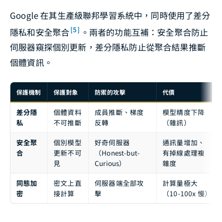
Google 在其生產級聯邦學習系統中，同時使用了差分
[5]
隱私和安全聚合
。兩者的功能互補：安全聚合防止
伺服器窺探個別更新，差分隱私防止從聚合結果推斷
個體資訊。
保護機制
保護對象
防禦的攻擊
代價
差分隱
個體資料
成員推斷、梯度
模型精度下降
私
不可推斷
反轉
（雜訊）
安全聚
個別模型
好奇伺服器
通訊量增加、
合
更新不可
（Honest-but-
有掉線處理複
見
Curious）
雜度
同態加
密文上直
伺服器端全部攻
計算量極大
密
接計算
擊
（10-100x 慢）