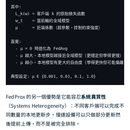
其中:

  L_k(w) = 客戶端 k 的原始損失函數

  w_t    = 當前輪的全域模型

  μ      = 近端係數（超參數，控制約束強度）

直覺:

  - μ = 0 時退化為 FedAvg

  - μ 越大，本地模型越接近全域模型（更穩定但學得更慢）

  - μ 越小，本地模型有更大的自由度（學得更快但可能偏離）

FedProx 的另一個優勢是它能容忍
系統異質性
（Systems Heterogeneity）：不同客戶端可以完成不
同數量的本地更新步。慢速設備可以只做部分更新然
後提前上傳，而不是被完全排除。