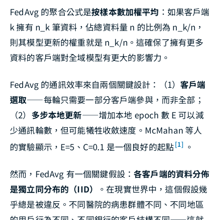
FedAvg 的聚合公式是
按樣本數加權平均
：如果客戶端
k 擁有 n_k 筆資料，佔總資料量 n 的比例為 n_k/n，
則其模型更新的權重就是 n_k/n。這確保了擁有更多
資料的客戶端對全域模型有更大的影響力。
FedAvg 的通訊效率來自兩個關鍵設計：（1）
客戶端
選取
——每輪只需要一部分客戶端參與，而非全部；
（2）
多步本地更新
——增加本地 epoch 數 E 可以減
少通訊輪數，但可能犧牲收斂速度。McMahan 等人
[1]
的實驗顯示，E=5、C=0.1 是一個良好的起點
。
然而，FedAvg 有一個關鍵假設：
各客戶端的資料分佈
是獨立同分布的（IID）
。在現實世界中，這個假設幾
乎總是被違反。不同醫院的病患群體不同、不同地區
的用戶行為不同、不同銀行的客戶結構不同——這就