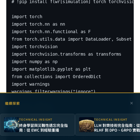
# !pip install flwr[simulation] torch torchvision m
import torch

import torch.nn as nn

import torch.nn.functional as F

from torch.utils.data import DataLoader, Subset

import torchvision

import torchvision.transforms as transforms

import numpy as np

import matplotlib.pyplot as plt

from collections import OrderedDict

import warnings

warnings.filterwarnings("ignore")

繼續探索
# Flower imports

import flwr as fl

TECHNICAL INSIGHT
TECHNICAL INSIGHT
from flwr.client import NumPyClient, ClientApp

終身學習與災難性遺忘完全指
LLM 對齊技術完全指南：從
from flwr.server import ServerApp, ServerConfig

南：從 EWC 到經驗重播
RLHF 到 DPO、GRPO 實戰
from flwr.server.strategy import FedAvg
