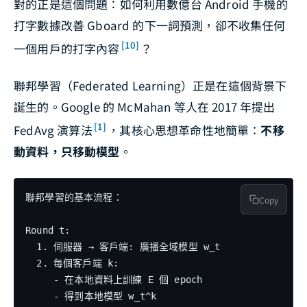
對的正是這個問題：如何利用數億台 Android 手機的
打字數據改善 Gboard 的下一詞預測，卻不收集任何
[10]
一個用戶的打字內容
？
聯邦學習（Federated Learning）正是在這個背景下
誕生的。Google 的 McMahan 等人在 2017 年提出
[1]
FedAvg 演算法
，其核心思想革命性地簡單：
不移
動資料，只移動模型
。
聯邦學習的基本流程：

Copy
Round t:

  1. 伺服器 → 客戶端: 廣播全域模型 w_t

  2. 每個客戶端 k:

     - 在本地資料上訓練 E 個 epoch

     - 得到本地模型 w_t^k
