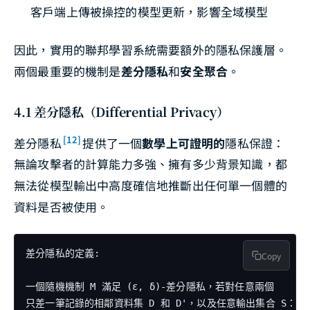
客戶端上傳被操控的模型更新，影響全域模型
因此，實用的聯邦學習系統需要額外的隱私保護層。
兩個最重要的機制是
差分隱私
和
安全聚合
。
4.1 差分隱私（Differential Privacy）
[12]
差分隱私
提供了一個
數學上可證明的
隱私保證：
無論攻擊者的計算能力多強、擁有多少背景知識，都
無法從模型輸出中高度確信地推斷出任何單一個體的
資料是否被使用。
差分隱私的定義:

Copy
一個隨機機制 M 滿足 (ε, δ)-差分隱私，若對任意兩個

只差一筆記錄的相鄰資料集 D 和 D'，以及任意輸出集合 S：
