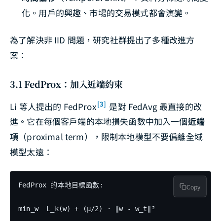
化。用戶的興趣、市場的交易模式都會演變。
為了解決非 IID 問題，研究社群提出了多種改進方
案：
3.1 FedProx：加入近端約束
[3]
Li 等人提出的 FedProx
是對 FedAvg 最直接的改
進。它在每個客戶端的本地損失函數中加入一個
近端
項
（proximal term），限制本地模型不要偏離全域
模型太遠：
FedProx 的本地目標函數:

Copy
min_w  L_k(w) + (μ/2) · ‖w - w_t‖²
