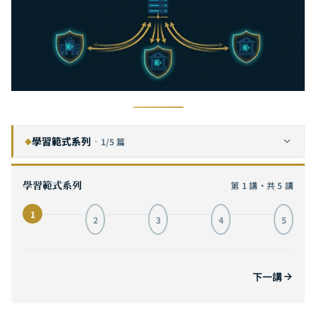
學習範式系列
·
1/5 篇
◆
聯邦學習（Federated Learning）完全指南：在隱私法規時代建構分散式 AI，從 FedAvg 到跨機構協作實戰
1
目前
學習範式系列
第 1 講・共 5 講
LoRA / QLoRA 微調完全指南：用消費級 GPU 打造專屬大型語言模型，從原理到 Unsloth 實戰
2
1
2
3
4
5
自監督學習完全指南：以 BERT 為核心，從遮罩語言模型到視覺 MAE 的實戰解析
3
終身學習與災難性遺忘完全指南：從 EWC 到經驗重播，讓 AI 持續進化而不遺忘
4
下一講
多模態 AI 完全指南：從 GPT-4V 到 Gemini，視覺語言模型如何重塑企業智能
5