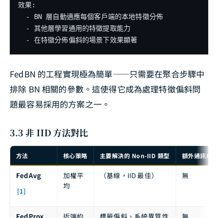
效果:

  - BN 層自動適應每個客戶端的本地特徵分佈

  - 其他層學習通用的特徵提取能力

FedBN 的工程實現極為簡單——只需要在聚合步驟中
排除 BN 相關的參數。這使得它成為處理特徵偏斜問
題最容易採用的方案之一。
3.3 非 IID 方法對比
方法
核心策略
主要解決的 Non-IID 類型
額外通訊成
FedAvg
加權平
（基線，IID 最佳）
無
均
[1]
FedProx
近端約
標籤偏斜、系統異質性
無