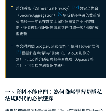
[12]
差分隱私（Differential Privacy）
與安全聚合
[5]
（Secure Aggregation）
構成聯邦學習的雙重隱
私防線——前者在數學上保證個體資料不可被推
斷，後者確保伺服器無法看到任何單一客戶端的模
型更新
本文附兩個 Google Colab 實作：使用 Flower 框架
[6]
模擬多客戶端聯邦訓練（CIFAR-10 影像分
類），以及差分隱私聯邦學習實驗（Opacus 整
合），可直接在瀏覽器中執行
一、資料不能出門：為何聯邦學習是隱私
法規時代的必然選擇
傳統的機器學習假設很簡單：把所有資料集中到一台