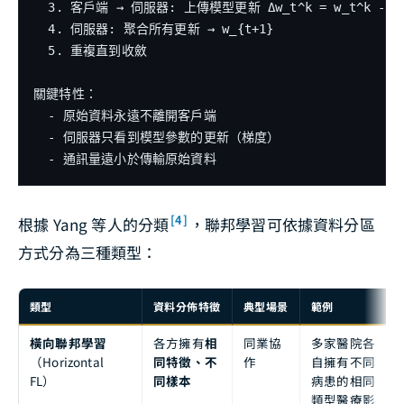
  3. 客戶端 → 伺服器: 上傳模型更新 Δw_t^k = w_t^k - w_
  4. 伺服器: 聚合所有更新 → w_{t+1}

  5. 重複直到收斂

關鍵特性：

  - 原始資料永遠不離開客戶端

  - 伺服器只看到模型參數的更新（梯度）

[4]
根據 Yang 等人的分類
，聯邦學習可依據資料分區
方式分為三種類型：
類型
資料分佈特徵
典型場景
範例
橫向聯邦學習
各方擁有
相
同業協
多家醫院各
（Horizontal
同特徵、不
作
自擁有不同
FL）
同樣本
病患的相同
類型醫療影