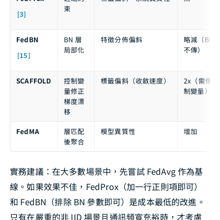
束
[3]
FedBN
BN 層
特徵分佈偏斜
略減（BN
局部化
不傳）
[15]
SCAFFOLD
控制變
標籤偏斜（收斂速度）
2x（需傳控
量修正
制變量）
梯度漂
移
FedMA
層匹配
模型異質性
增加
後聚合
實務建議：在大多數場景中，先嘗試 FedAvg 作為基
線。如果效果不佳，FedProx（加一行正則項即可）
和 FedBN（排除 BN 參數即可）是成本最低的改進。
只有在嚴重的非 IID 場景且通訊頻寬充裕時，才考慮