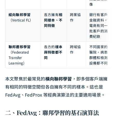
像
縱向聯邦學習
各方擁有
相
跨業協
銀行有客戶
（Vertical FL）
同樣本、不
作
金融資料，
同特徵
電商有同一
批客戶的消
費紀錄
聯邦遷移學習
各方的
樣本
跨域協
不同國家的
（Federated
與特徵都不
作
醫院，病患
Transfer
同
群體和檢測
Learning）
設備都不同
本文聚焦於最常見的
橫向聯邦學習
，即多個客戶端擁
有相同的特徵空間但各自擁有不同的樣本。這也是
FedAvg、FedProx 等經典演算法的主要適用場景。
二、FedAvg：聯邦學習的基石演算法