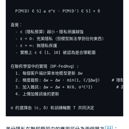
  P[M(D) ∈ S] ≤ e^ε · P[M(D') ∈ S] + δ

直覺：

  - ε（隱私預算）越小，隱私保護越強

  - ε = 0: 完美隱私（但模型無法學到任何東西）

  - ε = ∞: 無隱私保護

  - 實務上 ε ∈ [1, 10] 被認為是合理範圍

在聯邦學習中的實現（DP-FedAvg）:

  1. 每個客戶端計算本地模型更新 Δw

  2. 梯度裁剪: Δw ← Δw · min(1, C/‖Δw‖)     # 限制敏
  3. 加入雜訊: Δw ← Δw + N(0, σ²C²I)          # 高
  4. 上傳加雜訊後的更新

[11]
差分隱私在聯邦學習中的應用可分為兩個層次
：