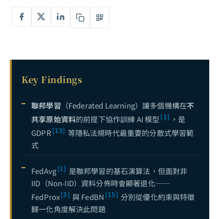
Key Findings
聯邦學習
（Federated Learning）讓多個機構在
不
[1]
共享原始資料
的前提下協作訓練 AI 模型
，是
[13]
GDPR
等隱私法規時代最重要的分散式學習範
式
[1]
FedAvg
是聯邦學習的基石演算法，但面對非
IID（Non-IID）資料分佈時會顯著退化——
[3]
[15]
FedProx
與 FedBN
分別從優化約束與特徵
歸一化角度解決此問題