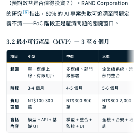
（預期效益是否值得投資？）。RAND Corporation
[6]
的研究
指出，80% 的 AI 專案失敗可追溯至問題定
義不清——PoC 階段正是釐清問題的關鍵窗口。
3.2 最小可行產品（MVP）— 3 至 6 個月
項目
小型
中型
大型
範圍
單一模組上
多模組、部門
企業級系統、跨
線、有限用戶
級部署
部門整合
時程
3-4 個月
4-5 個月
5-6 個月
費用
NT$100-300
NT$300-800
NT$800-2,000
區間
萬
萬
萬
含括
模型 + API + 基
模型 + 整合 +
全棧 + 合規 + 培
內容
礎 UI
監控 + UI
訓