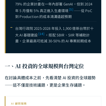
79% 的企業計畫在一年內部署 GenAI，但到 2024
AI 專案成本拆解 — 從概念驗證到正式上線需要多少預算？
19
目前
[5]
年 5 月僅有 5% 真正進入生產環境
——從 PoC
到 Production 的成本鴻溝遠超預期
台灣行政院 2025-2028 年投入 1,900 億新台幣於十
[14]
大 AI 基礎建設
，搭配 SBIR、SIIR 等補助計
畫，企業最高可抵減 30-50% 的 AI 專案前期成本
一、AI 投資的全球規模與台灣定位
在討論具體成本之前，先看清楚 AI 投資的全球趨勢
——這不僅是技術議題，更是企業生存議題。
AI 顧問服務