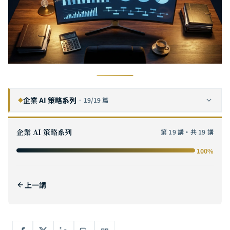
企業 AI 策略系列
·
19/19 篇
◆
企業 AI 數位轉型完全指南：從策略規劃到落地執行的六步框架
1
企業 AI 策略系列
第 19 講・共 19 講
AI 投資報酬率完全指南：從成本模型到價值量化，企業 AI 專案的 ROI 計算與商業論證方法
2
100%
AI POC 概念驗證完全指南：從假設驗證到規模化的實戰方法論
3
如何評估 AI 軟體委外供應商？企業技術長的完整選型清單
4
上一講
中小企業 AI 導入實戰指南：從零預算到百萬級部署，10 人團隊也能落地的 AI 策略
5
GenAI 企業實踐路徑：從概念驗證到規模化部署的五個關鍵階段
6