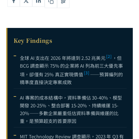
ChatGPT Enterprise 與 AI 助理企業導入完全指南：從工具選型到規模化部署的實戰框架
7
No-Code AI 與低程式碼平台完全指南：不寫程式也能落地的企業 AI 開發路徑
8
小型語言模型 SLM 企業部署完全指南：Phi-4、Gemma 3 到邊緣推論的實戰策略
9
Key Findings
企業流程自動化 AI 完全指南：從 RPA 到智能流程自動化（IPA），用 AI 重塑企業營運效率
10
AI 客服與智能對話系統完全指南：從規則引擎到 LLM 驅動，打造 24/7 全通路智慧客服
11
[2]
全球 AI 支出在 2026 年將達到 2.52 兆美元
，但
BCG 調查顯示 75% 的企業將 AI 列為前三大優先事
企業知識管理 AI 完全指南：從文件搜尋到智能知識庫，用 RAG 與 LLM 解鎖組織隱性知識
12
[3]
項，卻僅有 25% 真正實現價值
——預算編列的
AI 職涯攻略：如何用生成式 AI 打造不可替代的專業優勢——先行者紅利與雙向槓桿策略
13
精準度直接決定專案成敗
從 viNext 看 CTO 的領導新範式：當一個人、1,100 美元、一週取代整個工程團隊
14
AI 專案的成本結構中，資料準備佔 30-40%、模型
數據驅動是什麼？Data-Driven 決策完全指南：從概念到企業實踐的 DIKW 框架
15
開發 20-25%、整合部署 15-20%、持續維運 15-
20%——多數企業嚴重低估資料準備與維運的比
企業 AI 導入的「死亡谷」——為什麼 95% 的 AI 試點無法產生 ROI，以及成功者做對了什麼
16
重，是預算超支的首要原因
GenAI 企業實踐路徑完全解析：從識別場景到規模化部署的六階段框架
17
MIT Technology Review 調查顯示，2023 年 Q3 有
CTO 決策指南——AI Agent 時代的企業技術架構選型：自建、SaaS 還是混合部署？
18