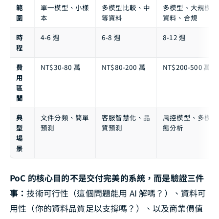
範
單一模型、小樣
多模型比較、中
多模型、大規模
圍
本
等資料
資料、合規
時
4-6 週
6-8 週
8-12 週
程
費
NT$30-80 萬
NT$80-200 萬
NT$200-500 萬
用
區
間
典
文件分類、簡單
客服智慧化、品
風控模型、多模
型
預測
質預測
態分析
場
景
PoC 的核心目的不是交付完美的系統，而是驗證三件
事：
技術可行性（這個問題能用 AI 解嗎？）、資料可
用性（你的資料品質足以支撐嗎？）、以及商業價值