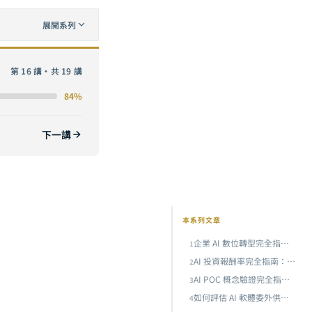
展開系列
第 16 講・共 19 講
法
84%
下一講
本系列文章
企業 AI 數位轉型完全指南：從策略規劃到落地執行的六步框架
1
AI 投資報酬率完全指南：從成本模型到價值量化，企業 AI 專案的 ROI 計算與商業論證方法
2
AI POC 概念驗證完全指南：從假設驗證到規模化的實戰方法論
3
率
如何評估 AI 軟體委外供應商？企業技術長的完整選型清單
4