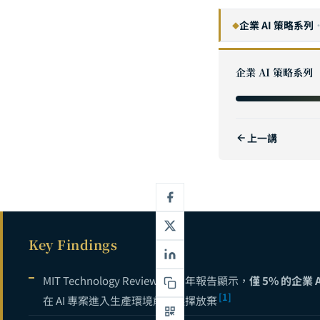
企業 AI 策略系列
◆
企業 AI 數
1
企業 AI 策略系列
AI 投資報酬率
2
AI POC 概
3
上一講
如何評估 AI
4
中小企業 AI 
5
GenAI 企
6
ChatGPT E
7
Key Findings
No-Code 
8
小型語言模型 S
9
MIT Technology Review 2026 年報告顯示，
僅 5% 的企業
[1]
在 AI 專案進入生產環境前便選擇放棄
企業流程自動化 
10