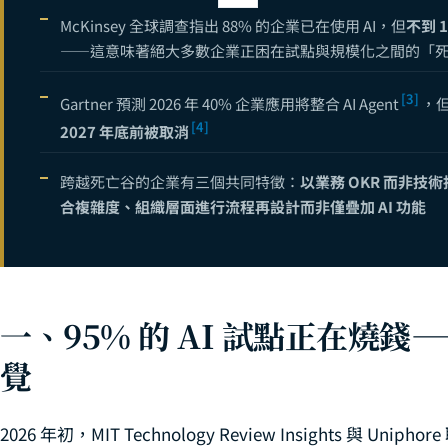
AI 客服與智能
11
McKinsey 全球調查指出 88% 的企業已在使用 AI，但
不到 
——這意味著絕大多數企業正困在試點與規模化之間的「
企業知識管理 A
12
AI 職涯攻略
13
[3]
Gartner 預測 2026 年 40% 企業應用將整合 AI Agent
，
[4]
從 viNext 
2027 年底前被取消
14
數據驅動是什麼？
15
跨越死亡谷的企業有三個共同特徵：
以業務 OKR 而非技術指
合複雜度、組織層面進行流程再設計而非僅疊加 AI 功能
企業 AI 導入
16
GenAI 企
17
CTO 決策指南
18
AI 專案成本拆
一、95% 的 AI 試點正在燒
19
覺
2026 年初，MIT Technology Review Insights 與 