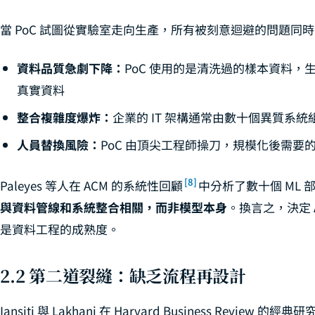
當 PoC 試圖從實驗室走向生產，所有被刻意迴避的問題同
資料品質急劇下降：
PoC 使用的是清洗過的樣本資料
真實資料
整合複雜度爆炸：
企業的 IT 架構通常由數十個異質系
人員替換風險：
PoC 由頂尖工程師操刀，規模化後需
[8]
Paleyes 等人在 ACM 的系統性回顧
中分析了數十個 ML 
與資料管線和系統整合相關，而非模型本身
。換言之，決定 
是資料工程的成熟度。
2.2 第二道裂縫：缺乏流程再設計
Iansiti 與 Lakhani 在 Harvard Business Review 的經典研