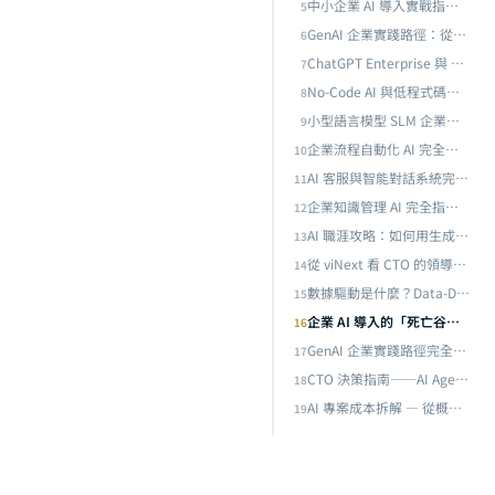
中小企業 AI 導入實戰指南：從零預算到百萬級部署，10 人團隊也能落地的 AI 策略
5
GenAI 企業實踐路徑：從概念驗證到規模化部署的五個關鍵階段
6
識
ChatGPT Enterprise 與 AI 助理企業導入完全指南：從工具選型到規模化部署的實戰框架
7
No-Code AI 與低程式碼平台完全指南：不寫程式也能落地的企業 AI 開發路徑
8
小型語言模型 SLM 企業部署完全指南：Phi-4、Gemma 3 到邊緣推論的實戰策略
9
企業流程自動化 AI 完全指南：從 RPA 到智能流程自動化（IPA），用 AI 重塑企業營運效率
10
AI 客服與智能對話系統完全指南：從規則引擎到 LLM 驅動，打造 24/7 全通路智慧客服
11
企業知識管理 AI 完全指南：從文件搜尋到智能知識庫，用 RAG 與 LLM 解鎖組織隱性知識
12
什麼
目前
AI 職涯攻略：如何用生成式 AI 打造不可替代的專業優勢——先行者紅利與雙向槓桿策略
13
從 viNext 看 CTO 的領導新範式：當一個人、1,100 美元、一週取代整個工程團隊
14
數據驅動是什麼？Data-Driven 決策完全指南：從概念到企業實踐的 DIKW 框架
15
企業 AI 導入的「死亡谷」——為什麼 95% 的 AI 試點無法產生 ROI，以及成功者做對了什麼
16
GenAI 企業實踐路徑完全解析：從識別場景到規模化部署的六階段框架
17
CTO 決策指南——AI Agent 時代的企業技術架構選型：自建、SaaS 還是混合部署？
18
AI 專案成本拆解 — 從概念驗證到正式上線需要多少預算？
19