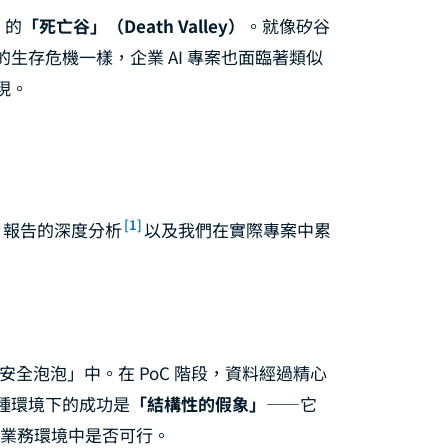
 的
「死亡谷」（Death Valley）
。就像矽谷
生存危機一樣，企業 AI 專案也面臨著類似
現。
[1]
T 報告的深度分析
以及我們在實際專案中累
「安全泡泡」中。在 PoC 階段，資料經過精心
種環境下的成功是
「結構性的假象」
——它
實業務環境中是否可行。