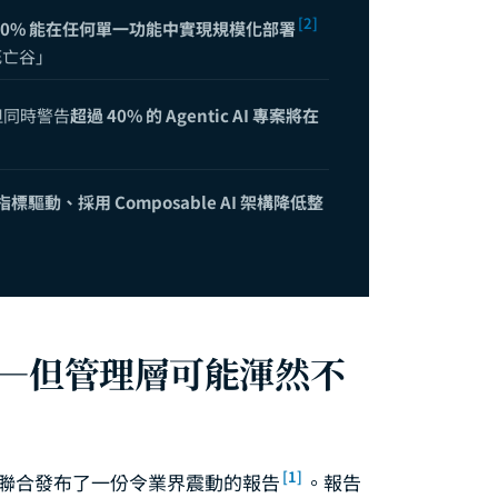
對話系統完全指南：從規則引擎到 LLM 驅動，打造 24/7 全通路智慧客服
[2]
10% 能在任何單一功能中實現規模化部署
死亡谷」
I 完全指南：從文件搜尋到智能知識庫，用 RAG 與 LLM 解鎖組織隱性知
：如何用生成式 AI 打造不可替代的專業優勢——先行者紅利與雙向槓桿策略
但同時警告
超過 40% 的 Agentic AI 專案將在
看 CTO 的領導新範式：當一個人、1,100 美元、一週取代整個工程團隊
Data-Driven 決策完全指南：從概念到企業實踐的 DIKW 框架
標驅動、採用 Composable AI 架構降低整
的「死亡谷」——為什麼 95% 的 AI 試點無法產生 ROI，以及成功者做對了
業實踐路徑完全解析：從識別場景到規模化部署的六階段框架
——AI Agent 時代的企業技術架構選型：自建、SaaS 還是混合部署？
解 — 從概念驗證到正式上線需要多少預算？
錢——但管理層可能渾然不
[1]
Uniphore 聯合發布了一份令業界震動的報告
。報告