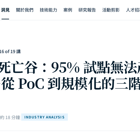
洞見
關於我們
技術能力
案例
研究報告
活動剪影
人才招
 of 19 講
I 死亡谷：95% 試點無
—從 PoC 到規模化的三
 18 分鐘
|
INDUSTRY ANALYSIS