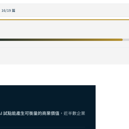
·
16/19 篇
位轉型完全指南：從策略規劃到落地執行的六步框架
完全指南：從成本模型到價值量化，企業 AI 專案的 ROI 計算與商業論證方
念驗證完全指南：從假設驗證到規模化的實戰方法論
 軟體委外供應商？企業技術長的完整選型清單
導入實戰指南：從零預算到百萬級部署，10 人團隊也能落地的 AI 策略
業實踐路徑：從概念驗證到規模化部署的五個關鍵階段
nterprise 與 AI 助理企業導入完全指南：從工具選型到規模化部署的實戰框架
AI 與低程式碼平台完全指南：不寫程式也能落地的企業 AI 開發路徑
LM 企業部署完全指南：Phi-4、Gemma 3 到邊緣推論的實戰策略
 AI 試點能產生可衡量的商業價值
，近半數企業
AI 完全指南：從 RPA 到智能流程自動化（IPA），用 AI 重塑企業營運效