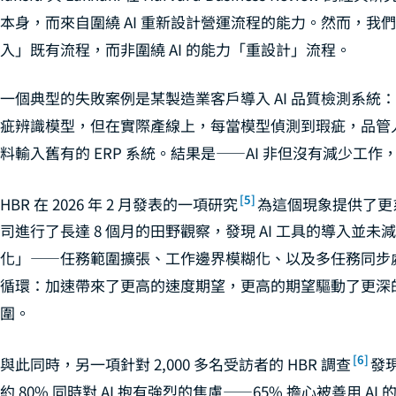
本身，而來自圍繞 AI 重新設計營運流程的能力。然而，我們
入」既有流程，而非圍繞 AI 的能力「重設計」流程。
一個典型的失敗案例是某製造業客戶導入 AI 品質檢測系統：
疵辨識模型，但在實際產線上，每當模型偵測到瑕疵，品管
料輸入舊有的 ERP 系統。結果是——AI 非但沒有減少工
[5]
HBR 在 2026 年 2 月發表的一項研究
為這個現象提供了更
司進行了長達 8 個月的田野觀察，發現 AI 工具的導入並
化」——任務範圍擴張、工作邊界模糊化、以及多任務同步處
循環：加速帶來了更高的速度期望，更高的期望驅動了更深的
圍。
[6]
與此同時，另一項針對 2,000 多名受訪者的 HBR 調查
發現
約 80% 同時對 AI 抱有強烈的焦慮——65% 擔心被善用 AI