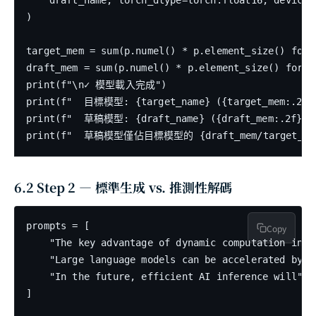
    draft_name, torch_dtype=torch.float16, device_m
)

target_mem = sum(p.numel() * p.element_size() for 
draft_mem = sum(p.numel() * p.element_size() for p
print(f"\n✓ 模型載入完成")

print(f"  目標模型: {target_name} ({target_mem:.2f} 
print(f"  草稿模型: {draft_name} ({draft_mem:.2f} GB
6.2 Step 2 — 標準生成 vs. 推測性解碼
prompts = [

Copy
    "The key advantage of dynamic computation in AI
    "Large language models can be accelerated by",

    "In the future, efficient AI inference will",

]
