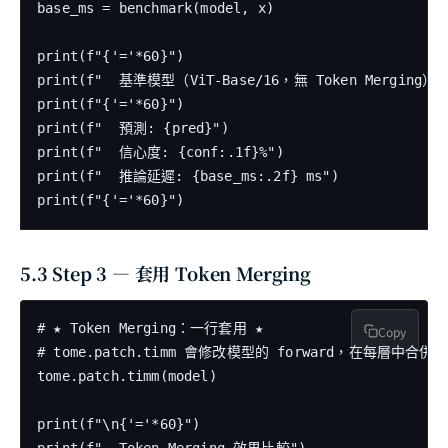
base_ms = benchmark(model, x)

print(f"{'='*60}")

print(f"  基準模型（ViT-Base/16，無 Token Merging）")
print(f"{'='*60}")

print(f"  預測: {pred}")

print(f"  信心度: {conf:.1f}%")

print(f"  推論延遲: {base_ms:.2f} ms")

5.3 Step 3 — 套用 Token Merging
# ★ Token Merging：一行套用 ★

Copy
# tome.patch.timm 會修改模型的 forward，在每層中合併 r 
tome.patch.timm(model)

print(f"\n{'='*60}")
