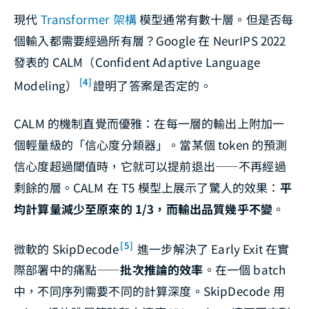
現代
Transformer 架構
模型通常有數十層。但是否每
個輸入都需要經過所有層？Google 在 NeurIPS 2022
發表的 CALM（Confident Adaptive Language
[4]
Modeling）
證明了答案是否定的。
CALM 的機制直覺而優雅：在每一層的輸出上附加一
個輕量級的「信心度分類器」。當某個 token 的預測
信心度超過閾值時，它就可以提前退出——不再經過
剩餘的層。CALM 在 T5 模型上展示了驚人的效果：
平
均計算量減少至原來的 1/3，而輸出品質幾乎不變
。
[5]
微軟的 SkipDecode
進一步解決了 Early Exit 在實
際部署中的痛點——
批次推論的效率
。在一個 batch
中，不同序列需要不同的計算深度。SkipDecode 用