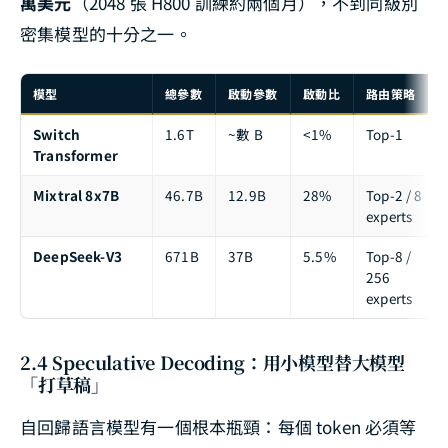
萬美元
（2048 張 H800 訓練約兩個月），不到同級別
密集模型的十分之一。
模型
總參數
啟動參數
啟動比
路由策略
Switch
1.6T
~數 B
<1%
Top-1
Transformer
Mixtral 8x7B
46.7B
12.9B
28%
Top-2 / 8
experts
DeepSeek-V3
671B
37B
5.5%
Top-8 /
256
experts
2.4 Speculative Decoding：用小模型替大模型
「打草稿」
自回歸語言模型有一個根本瓶頸：每個 token 必須等