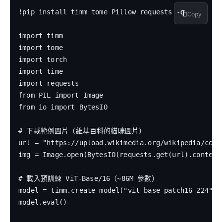
!pip install timm tome Pillow requests -q

Copy
import timm

import tome

import torch

import time

import requests

from PIL import Image

from io import BytesIO

# 下載範例圖片（維基百科的貓咪圖片）

url = "https://upload.wikimedia.org/wikipedia/comm
img = Image.open(BytesIO(requests.get(url).content)
# 載入預訓練 ViT-Base/16（~86M 參數）

model = timm.create_model("vit_base_patch16_224", p
model.eval()
