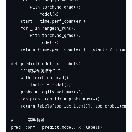
    for _ in range(n_warmup):

        with torch.no_grad():

            model(x)

    start = time.perf_counter()

    for _ in range(n_runs):

        with torch.no_grad():

            model(x)

    return (time.perf_counter() - start) / n_runs *
def predict(model, x, labels):

    """取得預測結果"""

    with torch.no_grad():

        logits = model(x)

    probs = logits.softmax(-1)

    top_prob, top_idx = probs.max(-1)

    return labels[top_idx.item()], top_prob.item() 
# ---- 基準數據 ----

pred, conf = predict(model, x, labels)
