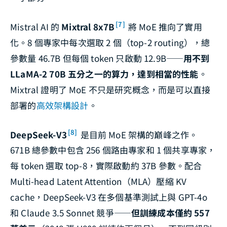
[7]
Mistral AI 的
Mixtral 8x7B
將 MoE 推向了實用
化。8 個專家中每次選取 2 個（top-2 routing），總
參數量 46.7B 但每個 token 只啟動 12.9B——
用不到
LLaMA-2 70B 五分之一的算力，達到相當的性能
。
Mixtral 證明了 MoE 不只是研究概念，而是可以直接
部署的
高效架構設計
。
[8]
DeepSeek-V3
是目前 MoE 架構的巔峰之作。
671B 總參數中包含 256 個路由專家和 1 個共享專家，
每 token 選取 top-8，實際啟動約 37B 參數。配合
Multi-head Latent Attention（MLA）壓縮 KV
cache，DeepSeek-V3 在多個基準測試上與 GPT-4o
和 Claude 3.5 Sonnet 競爭——
但訓練成本僅約 557