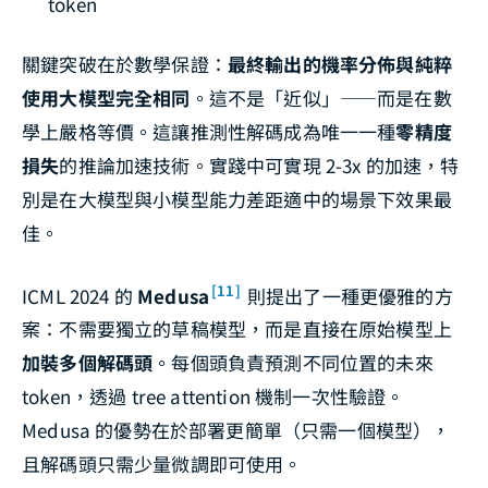
token
關鍵突破在於數學保證：
最終輸出的機率分佈與純粹
使用大模型完全相同
。這不是「近似」——而是在數
學上嚴格等價。這讓推測性解碼成為唯一一種
零精度
損失
的推論加速技術。實踐中可實現 2-3x 的加速，特
別是在大模型與小模型能力差距適中的場景下效果最
佳。
[11]
ICML 2024 的
Medusa
則提出了一種更優雅的方
案：不需要獨立的草稿模型，而是直接在原始模型上
加裝多個解碼頭
。每個頭負責預測不同位置的未來
token，透過 tree attention 機制一次性驗證。
Medusa 的優勢在於部署更簡單（只需一個模型），
且解碼頭只需少量微調即可使用。