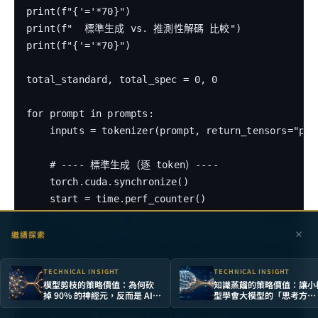
print(f"{'='*70}")

print(f"  標準生成 vs. 推測性解碼 比較")

print(f"{'='*70}")

total_standard, total_spec = 0, 0

for prompt in prompts:

    inputs = tokenizer(prompt, return_tensors="pt"
    # ---- 標準生成（逐 token）----

    torch.cuda.synchronize()

    start = time.perf_counter()

    out_standard = target_model.generate(

        **inputs, max_new_tokens=80, do_sample=Fals
繼續探索
    )

    torch.cuda.synchronize()

TECHNICAL INSIGHT
TECHNICAL INSIGHT
模型剪枝的策略價值：為何砍
知識蒸餾的策略價值：讓小
    t_standard = time.perf_counter() - start

掉 90% 的神經元，反而是 AI
型學會大模型的「思考方
落地的最短路徑
式」，是 AI 規模化的關鍵