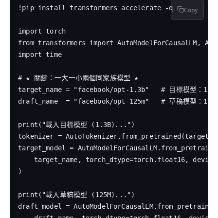
!pip install transformers accelerate -q

Copy
import torch

from transformers import AutoModelForCausalLM, Auto
import time

# ★ 關鍵：一大一小兩個同家族模型 ★

target_name = "facebook/opt-1.3b"   # 目標模型：1.3
draft_name  = "facebook/opt-125m"   # 草稿模型：1
print("載入目標模型 (1.3B)...")

tokenizer = AutoTokenizer.from_pretrained(target_na
target_model = AutoModelForCausalLM.from_pretrained
    target_name, torch_dtype=torch.float16, device_
)

print("載入草稿模型 (125M)...")

draft_model = AutoModelForCausalLM.from_pretrained(