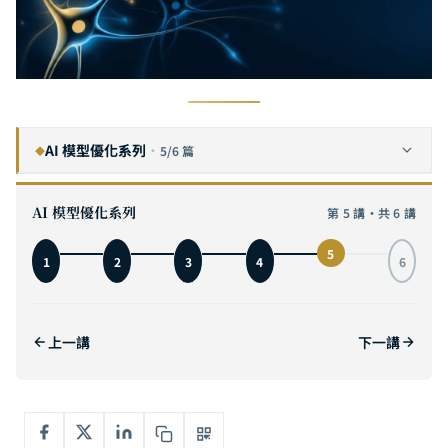
AI 模型優化系列
·
5/6 篇
◆
神經網路剪枝（Pruning）完全指南：從 Lottery Ticket 到 SparseGPT，砍掉 90% 神經元的實戰解析
1
AI 模型優化系列
第 5 講・共 6 講
知識蒸餾（Knowledge Distillation）完全指南：從 Hinton 的 Soft Target 到 DeepSeek-R1，讓小模型學會大模型的思考方式
2
5
1
2
3
4
6
模型量化（Quantization）完全指南：用 4 個位元裝下 70B 模型，從 INT8 到 GGUF 的實戰解析
3
高效架構設計完全指南：從 MobileNet 到 Mamba，為何一開始就蓋對的 AI 模型比事後優化快十倍
4
上一講
下一講
動態計算（Dynamic Computation）完全指南：從 MoE 混合專家到 Speculative Decoding，讓 AI 按需分配算力
5
目前
AI 模型壓縮與效率優化完全指南：剪枝、蒸餾、量化、動態計算與高效架構的協同整合
6