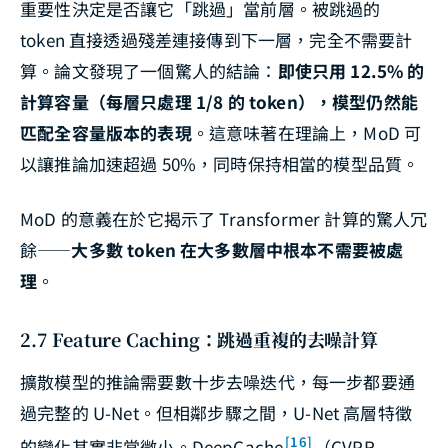
重要性決定是否讓它「跳過」當前層。被跳過的
token 直接透過殘差連接傳到下一層，完全不需要計
算。論文發現了一個驚人的結論：
即使只用 12.5% 的
計算容量（每層只處理 1/8 的 token），模型仍然能
匹配全容量版本的表現
。這意味著在理論上，MoD 可
以讓推論加速超過 50%，同時保持相當的模型品質。
MoD 的意義在於它揭示了 Transformer 計算的驚人冗
餘——
大多數 token 在大多數層中根本不需要被處
理
。
2.7 Feature Caching：跳過重複的去噪計算
擴散模型的推論需要數十步去噪迭代，每一步都要通
過完整的 U-Net。但相鄰步驟之間，U-Net 高層特徵
[16]
的變化其實非常微小。DeepCache
（CVPR