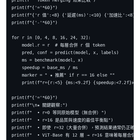
print(f"  Token Merging 效果比較")

print(f"{'='*60}")

print(f"{'r 值':<8} {'延遲(ms)':<10} {'加速比':<8} 
print(f"{'-'*60}")

for r in [0, 4, 8, 16, 24, 32]:

    model.r = r  # 每層合併 r 個 token

    pred, conf = predict(model, x, labels)

    ms = benchmark(model, x)

    speedup = base_ms / ms

    marker = " ★ 推薦" if r == 16 else ""

    print(f"r={r:<5} {ms:<9.2f} {speedup:<7.2f}x {
print(f"{'='*60}")

print(f"\n★ 關鍵觀察:")

print(f"  • r=0 等同原始模型（無合併）")

print(f"  • r=16 是品質與速度的最佳平衡點")

print(f"  • 即使 r=32（大量合併），預測結果通常仍正確")

print(f"  • ViT-Base 有 12 層 → r=16 意味著每層合併 16