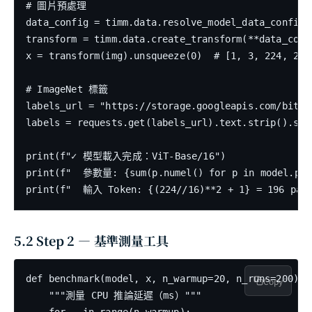
# 圖片預處理

data_config = timm.data.resolve_model_data_config(m
transform = timm.data.create_transform(**data_confi
x = transform(img).unsqueeze(0)  # [1, 3, 224, 224]
# ImageNet 標籤

labels_url = "https://storage.googleapis.com/bit_m
labels = requests.get(labels_url).text.strip().spli
print(f"✓ 模型載入完成：ViT-Base/16")

print(f"  參數量: {sum(p.numel() for p in model.para
5.2 Step 2 — 基準測量工具
def benchmark(model, x, n_warmup=20, n_runs=200):

Copy
    """測量 CPU 推論延遲（ms）"""
