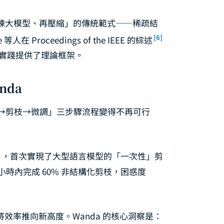
訓練大模型、再壓縮」的傳統範式——稀疏結
[6]
oceedings of the IEEE 的綜述
程實踐提供了理論框架。
nda
→剪枝→微調」三步驟流程變得不再可行
。
]
，首次實現了大型語言模型的「一次性」剪
4.5 小時內完成 60% 非結構化剪枝，困惑度
24）將效率推向新高度。Wanda 的核心洞察是：