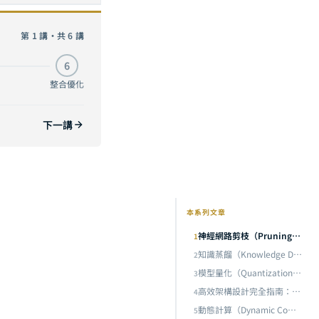
 神經元的實戰解析
目前
第 1 講・共 6 講
知識蒸餾（Knowledge Distillation）完全指南：從 Hinton 的 Soft Target 到 DeepSeek-R1，讓小模型學會大模型的思考方式
6
的實戰解析
整合優化
後優化快十倍
下一講
動態計算（Dynamic Computation）完全指南：從 MoE 混合專家到 Speculative Decoding，讓 AI 按需分配算力
本系列文章
神經網路剪枝（Pruning）完全指南：從 Lottery Ticket 到 SparseGPT，砍掉 90% 神經元的實戰解析
1
知識蒸餾（Knowledge Distillation）完全指南：從 Hinton 的 Soft Target 到 DeepSeek-R1，讓小模型學會大模型的思考方式
2
模型量化（Quantization）完全指南：用 4 個位元裝下 70B 模型，從 INT8 到 GGUF 的實戰解析
3
高效架構設計完全指南：從 MobileNet 到 Mamba，為何一開始就蓋對的 AI 模型比事後優化快十倍
4
動態計算（Dynamic Computation）完全指南：從 MoE 混合專家到 Speculative Decoding，讓 AI 按需分配算力
5