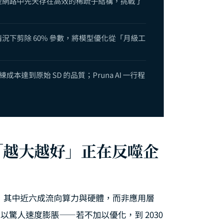
aper）揭示：大型網路中先天存在高效的稀疏子結構，挑戰了
重新訓練的情況下剪除 60% 參數，將模型優化從「月級工
的訓練成本達到原始 SD 的品質；Pruna AI 一行程
「越大越好」正在反噬企
億美元，其中近六成流向算力與硬體，而非應用層
正以驚人速度膨脹——若不加以優化，到 2030