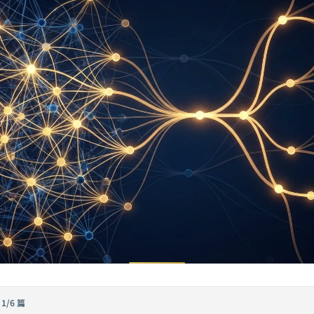
·
1/6 篇