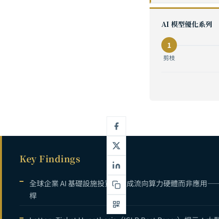
神經網路剪枝（Pru
1
AI 模型優化系列
2
1
模型量化（Quan
3
剪枝
高效架構設計完全
4
5
AI 模型壓縮
6
Key Findings
全球企業 AI 基礎設施投資近六成流向算力硬體而非應用
桿