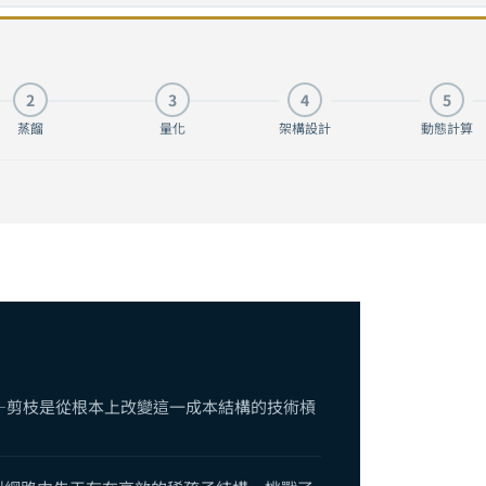
ning）完全指南：從 Lottery Ticket 到 SparseGPT，砍掉 90%
2
3
4
5
tization）完全指南：用 4 個位元裝下 70B 模型，從 INT8 到 GGUF 
蒸餾
量化
架構設計
動態計算
指南：從 MobileNet 到 Mamba，為何一開始就蓋對的 AI 模型比事
與效率優化完全指南：剪枝、蒸餾、量化、動態計算與高效架構的協同整合
——剪枝是從根本上改變這一成本結構的技術槓