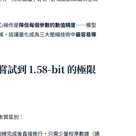
心操作是
降低每個參數的數值精度
——模型
減。這讓量化成為三大壓縮技術中
最容易導
到 1.58-bit 的極限
本質區別：
訓練完成後直接進行，只需少量校準數據（通