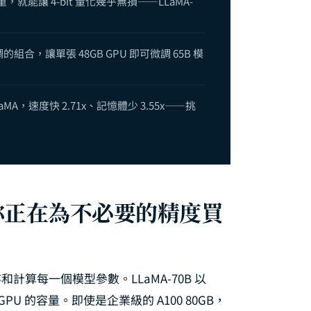
重，就能讓 4-bit 量化幾乎無損——LLaMA-
調的組合，讓單張 48GB GPU 即可微調 65B 模
16 LLaMA，速度快 2.71x、記憶體少 3.55x——挑
你正在為不必要的精度買
儲存和計算每一個模型參數。LLaMA-70B 以
PU 的容量。即使是企業級的 A100 80GB，