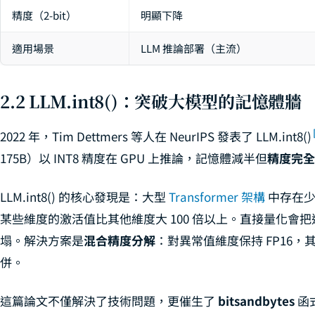
精度（2-bit）
明顯下降
適用場景
LLM 推論部署（主流）
2.2 LLM.int8()：突破大模型的記憶體牆
2022 年，Tim Dettmers 等人在 NeurIPS 發表了 LLM.int8()
175B）以 INT8 精度在 GPU 上推論，記憶體減半但
精度完全
LLM.int8() 的核心發現是：大型
Transformer 架構
中存在少量
某些維度的激活值比其他維度大 100 倍以上。直接量化會
塌。解決方案是
混合精度分解
：對異常值維度保持 FP16，
併。
這篇論文不僅解決了技術問題，更催生了
bitsandbytes
函式