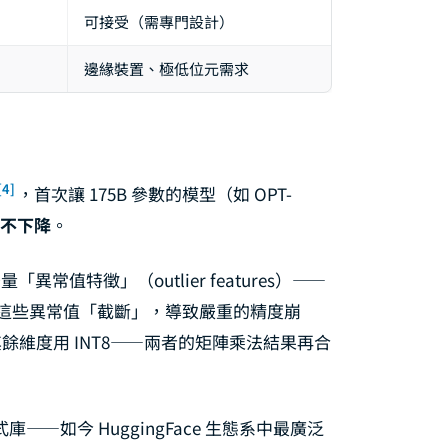
可接受（需專門設計）
邊緣裝置、極低位元需求
[4]
，首次讓 175B 參數的模型（如 OPT-
不下降
。
「異常值特徵」（outlier features）——
把這些異常值「截斷」，導致嚴重的精度崩
其餘維度用 INT8——兩者的矩陣乘法結果再合
庫——如今 HuggingFace 生態系中最廣泛