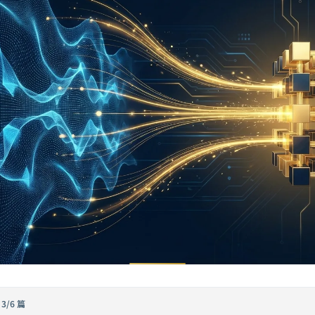
·
3/6 篇