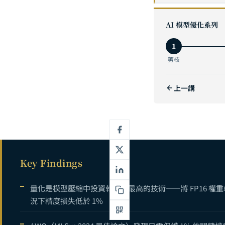
神經網路剪枝（Pru
1
AI 模型優化系列
2
1
模型量化（Quan
3
剪枝
高效架構設計完全
4
上一講
5
AI 模型壓縮
6
Key Findings
量化是模型壓縮中投資報酬率最高的技術——將 FP16 權重轉為
況下精度損失低於 1%