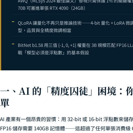
AWQ（MLSys 2024 最佳論文）發現只需保護 1% 的關鍵權
70B 可塞進單張 RTX 4090（24GB）
QLoRA 讓量化不再只是推論技術——4-bit 量化 + LoRA 微
型，品質與全精度微調相當
BitNet b1.58 用三值 {-1, 0, +1} 權重在 3B 規模匹配 FP
戰「模型必須是浮點數」的基本假設
一、AI 的「精度囚徒」困境：
單
AI 產業有一個昂貴的習慣：用 32-bit 或 16-bit 浮點數來
FP16 儲存需要 140GB 記憶體——這超過了任何單張消費級 G