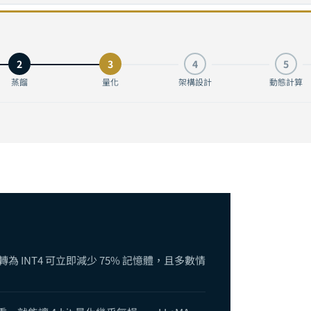
ning）完全指南：從 Lottery Ticket 到 SparseGPT，砍掉 90% 
2
3
4
5
tization）完全指南：用 4 個位元裝下 70B 模型，從 INT8 到 GGUF 
蒸餾
量化
架構設計
動態計算
指南：從 MobileNet 到 Mamba，為何一開始就蓋對的 AI 模型比事
與效率優化完全指南：剪枝、蒸餾、量化、動態計算與高效架構的協同整合
 INT4 可立即減少 75% 記憶體，且多數情