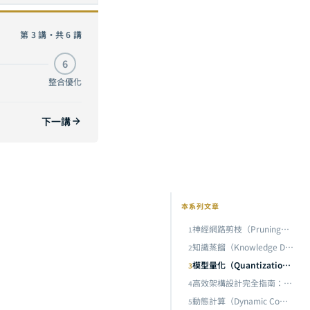
神經元的實戰解析
第 3 講・共 6 講
知識蒸餾（Knowledge Distillation）完全指南：從 Hinton 的 Soft Target 到 DeepSeek-R1，讓小模型學會大模型的思考方式
6
的實戰解析
目前
整合優化
後優化快十倍
下一講
動態計算（Dynamic Computation）完全指南：從 MoE 混合專家到 Speculative Decoding，讓 AI 按需分配算力
本系列文章
神經網路剪枝（Pruning）完全指南：從 Lottery Ticket 到 SparseGPT，砍掉 90% 神經元的實戰解析
1
知識蒸餾（Knowledge Distillation）完全指南：從 Hinton 的 Soft Target 到 DeepSeek-R1，讓小模型學會大模型的思考方式
2
模型量化（Quantization）完全指南：用 4 個位元裝下 70B 模型，從 INT8 到 GGUF 的實戰解析
3
高效架構設計完全指南：從 MobileNet 到 Mamba，為何一開始就蓋對的 AI 模型比事後優化快十倍
4
動態計算（Dynamic Computation）完全指南：從 MoE 混合專家到 Speculative Decoding，讓 AI 按需分配算力
5