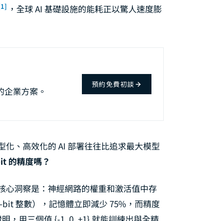
[1]
，全球 AI 基礎設施的能耗正以驚人速度膨
預約免費初談
地的企業方案。
化、高效化的 AI 部署往往比追求最大模型
it 的精度嗎？
n）的核心洞察是：神經網路的權重和激活值中存
（4-bit 整數），記憶體立即減少 75%，而精度
，用三個值 {-1, 0, +1} 就能訓練出與全精