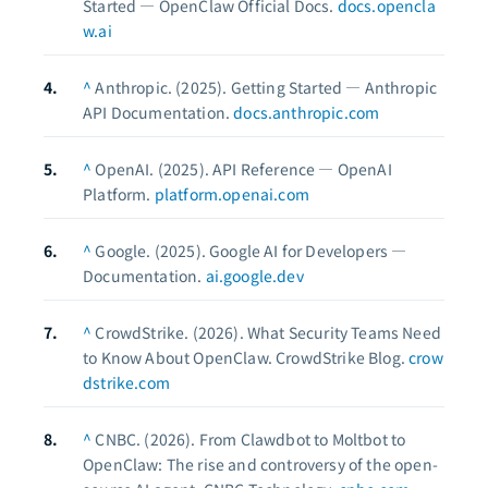
Started — OpenClaw Official Docs.
docs.opencla
w.ai
^
Anthropic. (2025).
Getting Started — Anthropic
API Documentation.
docs.anthropic.com
^
OpenAI. (2025).
API Reference — OpenAI
Platform.
platform.openai.com
^
Google. (2025).
Google AI for Developers —
Documentation.
ai.google.dev
^
CrowdStrike. (2026).
What Security Teams Need
to Know About OpenClaw.
CrowdStrike Blog.
crow
dstrike.com
^
CNBC. (2026).
From Clawdbot to Moltbot to
OpenClaw: The rise and controversy of the open-