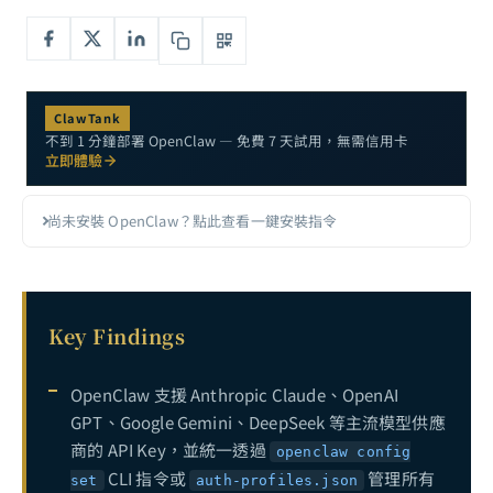
OpenClaw 疑難排解完全指南：Doctor 診斷、重啟修復與常見錯誤速查
6
OpenClaw OAuth 與 API 認證完整設定指南：多模型身份驗證架構實踐
7
OpenClaw Coding Agent 完全指南：用 AI 代理自動化軟體開發的實戰工作流
8
ClawTank
不到 1 分鐘部署 OpenClaw — 免費 7 天試用，無需信用卡
OpenClaw Skills 開發者指南：從 skill.md 規範到自定義技能的完整開發流程
9
立即體驗
OpenClaw Telegram 整合完全指南：從機器人建立到遠端 AI 代理控制
10
尚未安裝 OpenClaw？點此查看一鍵安裝指令
OpenClaw 使用案例完全指南：十個實戰場景帶你理解 AI 代理的真正用途
11
OpenClaw Browser Agent 瀏覽器自動化完全指南：從網頁操作到資料擷取
12
OpenClaw 安全性完全指南：沙盒機制、權限管理與風險防範
13
Key Findings
OpenClaw Windows 原生安裝實戰：一行指令部署、Gateway 啟動障礙排除與 Dashboard 連線完整流程
14
OpenClaw 支援 Anthropic Claude、OpenAI
OpenClaw Cron 定時任務指南：自動化排程與無人值守執行
15
GPT、Google Gemini、DeepSeek 等主流模型供應
什麼是 OpenClaw？2026 年最火紅的開源 AI 代理入門常見問題解答
16
商的 API Key，並統一透過
openclaw config
CLI 指令或
管理所有
OpenClaw 多 Agent 協作完全指南：SubAgent、Agent Teams 與跨代理通訊架構實踐
17
set
auth-profiles.json