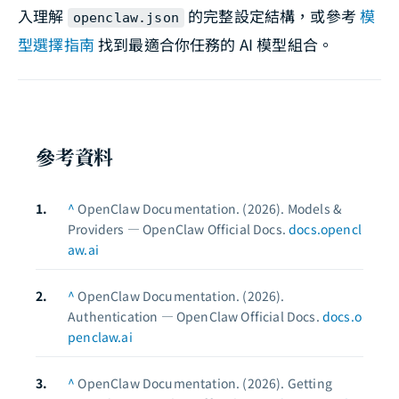
入理解
的完整設定結構，或參考
模
openclaw.json
型選擇指南
找到最適合你任務的 AI 模型組合。
參考資料
^
OpenClaw Documentation. (2026).
Models &
Providers — OpenClaw Official Docs.
docs.opencl
aw.ai
^
OpenClaw Documentation. (2026).
Authentication — OpenClaw Official Docs.
docs.o
penclaw.ai
^
OpenClaw Documentation. (2026).
Getting