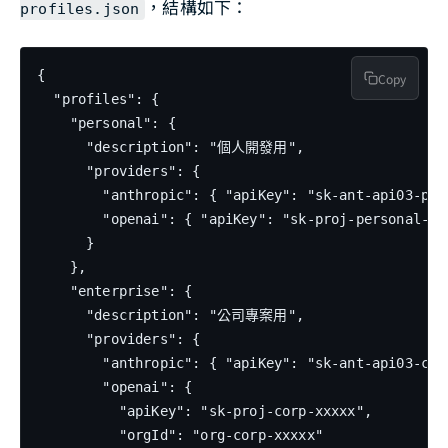
，結構如下：
profiles.json
{

Copy
  "profiles": {

    "personal": {

      "description": "個人開發用",

      "providers": {

        "anthropic": { "apiKey": "sk-ant-api03-pers
        "openai": { "apiKey": "sk-proj-personal-xxx
      }

    },

    "enterprise": {

      "description": "公司專案用",

      "providers": {

        "anthropic": { "apiKey": "sk-ant-api03-corp
        "openai": {

          "apiKey": "sk-proj-corp-xxxxx",

          "orgId": "org-corp-xxxxx"
