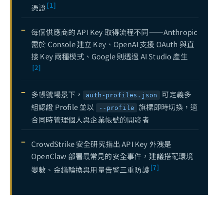
[1]
憑證
OpenClaw + OpenCode 整合指南：打造終端機原生的 AI 開發體驗
18
每個供應商的 API Key 取得流程不同——Anthropic
OpenClaw Gateway 完整指南：Local 模式、遠端部署與 Headless 雲端架構實踐
19
需於 Console 建立 Key、OpenAI 支援 OAuth 與直
OpenClaw 語音功能指南：ElevenLabs TTS 與 Whisper 語音辨識整合
20
接 Key 兩種模式、Google 則透過 AI Studio 產生
[2]
OpenClaw 代理（Agent）設定完全指南：從建立、配置到進階管理
21
OpenClaw Agents 指令完全指南：add、list、config 與模型配置深度解析
22
多帳號場景下，
可定義多
auth-profiles.json
OpenClaw 自訂 Skill 開發實戰：從 GoPlaces 到企業級 Skill 整合
22
組認證 Profile 並以
旗標即時切換，適
--profile
合同時管理個人與企業帳號的開發者
OpenClaw × LINE Official Account 串接完全指南：從 Messaging API 到企業級 AI 客服代理
22
OpenClaw Notion 整合指南：用 AI 代理自動化你的知識管理工作流
23
CrowdStrike 安全研究指出 API Key 外洩是
OpenClaw 部署最常見的安全事件，建議搭配環境
OpenClaw × Slack 工作區串接完全指南：從 Bot Token 建立到團隊 AI 自動化
24
[7]
變數、金鑰輪換與用量告警三重防護
OpenClaw 模型選擇與 API Provider 完全指南：Claude、GPT、Gemini、DeepSeek 實測比較與最佳配置
25
OpenClaw 多代理系統架構設計：從單一代理到協作團隊的完整技術指南
26
OpenClaw × Discord 伺服器串接完全指南：從 Bot 建立到社群 AI 自動化管理
27