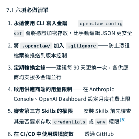
7.1 六項必做清單
永遠使用 CLI 寫入金鑰
——
openclaw config
會將憑證加密存放，比手動編輯 JSON 更安全
set
將
加入
——防止憑證
.openclaw/
.gitignore
檔案被推送到版本控制
定期輪換金鑰
——建議每 90 天更換一次，各供應
商均支援多金鑰並行
啟用供應商端的用量限制
——在 Anthropic
Console、OpenAI Dashboard 設定月度花費上限
審查第三方 Skills 的權限
——安裝 Skills 前先檢查
[8]
其是否要求存取
或
權限
credentials
env
在 CI/CD 中使用環境變數
——透過 GitHub