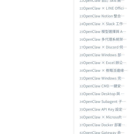
OpenClaw 自訂 Skill 開發實戰：從 GoPlaces 到企業級 Skill 整合
22
服代理
OpenClaw × LINE Official Account 串接完全指南：從 Messaging API 到企業級 AI 客服代理
22
OpenClaw Notion 整合指南：用 AI 代理自動化你的知識管理工作流
23
OpenClaw × Slack 工作區串接完全指南：從 Bot Token 建立到團隊 AI 自動化
24
OpenClaw 模型選擇與 API Provider 完全指南：Claude、GPT、Gemini、DeepSeek 實測比較與最佳配置
25
OpenClaw 多代理系統架構設計：從單一代理到協作團隊的完整技術指南
26
ek 實測比較與最佳配置
OpenClaw × Discord 伺服器串接完全指南：從 Bot 建立到社群 AI 自動化管理
27
OpenClaw Windows 部署完整指南：WSL2 環境搭建、Telegram 遠端控制與企業級安全實踐
28
OpenClaw × Excel 辦公自動化完全指南：AI 驅動的報表生成、數據分析與工作流自動化
29
OpenClaw × 樹莓派邊緣部署完全指南：IoT 場景的 AI 代理實戰架構
30
全實踐
OpenClaw Windows 完全移除實戰：Daemon 停止、Scheduled Task 清除與殘留檔案徹底刪除
31
OpenClaw CMD 一鍵安裝實戰：install.cmd 腳本解析、Onboard 2026.2.25 新功能與 Gateway 前台模式完整記錄
32
OpenClaw Desktop 與 Web UI 完全指南：圖形介面操作、Dashboard 管理與遠端監控
33
OpenClaw Subagent 子代理完整指南：任務委派、設定方法與實戰範例
34
案徹底刪除
OpenClaw API Key 設定完全指南：Anthropic、OpenAI、Gemini 多模型金鑰配置與安全管理
35
OpenClaw × Microsoft Teams 串接完全指南：從 Channel 設定到 Agent Teams 多代理協作
36
OpenClaw CMD 一鍵安裝實戰：install.cmd 腳本解析、Onboard 2026.2.25 新功能與 Gateway 前台模式完整記錄
OpenClaw Docker 部署完全指南：從 Docker Compose 到雲端上線的伺服器架設實戰
37
OpenClaw Gateway 命令速查表：Port 設定、Start/Stop 操作與 Token 管理完全指南
42