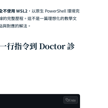
 Subagent 子代理完整指南：任務委派、設定方法與實戰範例
全不使用 WSL2
，以原生 PowerShell 環境完
PI Key 設定完全指南：Anthropic、OpenAI、Gemini 多模型金鑰配置與
 成功連線的完整歷程。這不是一篇理想化的教學文
點與對應的解法。
Microsoft Teams 串接完全指南：從 Channel 設定到 Agent Teams 多
Docker 部署完全指南：從 Docker Compose 到雲端上線的伺服器架設實戰
一行指令到 Doctor 診
ateway 命令速查表：Port 設定、Start/Stop 操作與 Token 管理完全指南
Lanes 與 Queue 機制完全指南：任務佇列、優先級路由與 Dedupe 去重策略
：
Copy