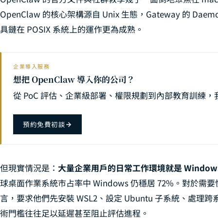
OpenClaw × 
22
OpenClaw 的核心架構源自 Unix 生態，Gateway 的 Daemon 
具鏈在 POSIX 系統上的運作更為成熟。
OpenClaw 
23
OpenClaw ×
24
OpenClaw 模
25
企業導入服務
想把 OpenClaw 導入你的公司？
OpenCla
26
從 PoC 評估、企業級部署、權限規劃到內部教育訓練
OpenClaw ×
27
OpenClaw 
28
預約免費初談
OpenClaw
29
OpenClaw 
30
但現實情況是：
大量企業用戶的日常工作環境就是 Window
OpenClaw W
31
球桌面作業系統市占率中 Windows 仍穩居 72%。對於需要
32
言，要求他們先安裝 WSL2、設定 Ubuntu 子系統、
術門檻往往足以延遲甚至阻止評估進程。
OpenClaw D
33