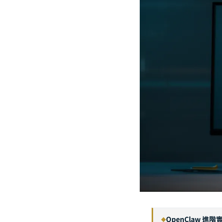
OpenClaw 進
◆