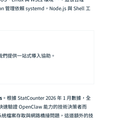
LINE Official Account 串接完全指南：從 Messaging API 到企業級 AI 客
管理依賴 systemd，Node.js 與 Shell 工
Notion 整合指南：用 AI 代理自動化你的知識管理工作流
 Slack 工作區串接完全指南：從 Bot Token 建立到團隊 AI 自動化
型選擇與 API Provider 完全指南：Claude、GPT、Gemini、DeepSe
w 多代理系統架構設計：從單一代理到協作團隊的完整技術指南
，我們提供一站式導入協助。
 Discord 伺服器串接完全指南：從 Bot 建立到社群 AI 自動化管理
Windows 部署完整指南：WSL2 環境搭建、Telegram 遠端控制與企業級安
 × Excel 辦公自動化完全指南：AI 驅動的報表生成、數據分析與工作流自動化
× 樹莓派邊緣部署完全指南：IoT 場景的 AI 代理實戰架構
s
。根據 StatCounter 2026 年 1 月數據，全
indows 完全移除實戰：Daemon 停止、Scheduled Task 清除與殘留檔
快速驗證 OpenClaw 能力的技術決策者而
處理跨系統檔案存取與網路橋接問題，這道額外的技
esktop 與 Web UI 完全指南：圖形介面操作、Dashboard 管理與遠端監控