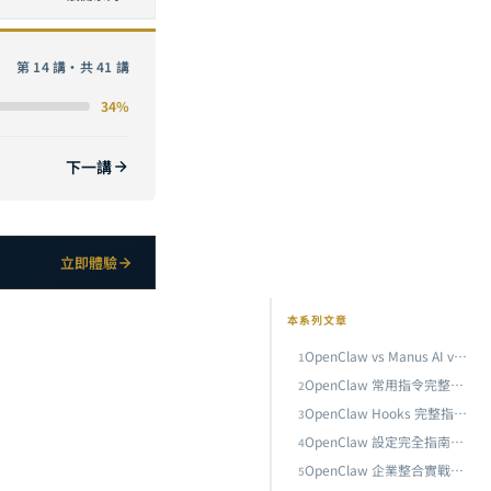
第 14 講・共 41 講
34%
下一講
立即體驗
本系列文章
OpenClaw vs Manus AI vs Claude Code：2026 AI 代理框架深度比較與選型指南
1
OpenClaw 常用指令完整參考：從基礎操作到進階 CLI 技巧
2
OpenClaw Hooks 完整指南：事件驅動自動化的設計模式與實戰案例
3
OpenClaw 設定完全指南：從 openclaw.json 到模型管理的核心配置
4
OpenClaw 企業整合實戰：Notion、Microsoft Teams 與 Slack 全通路 AI 助理部署指南
5