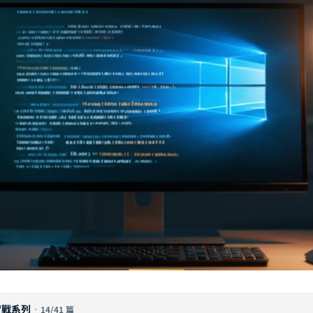
階實戰系列
·
14/41 篇