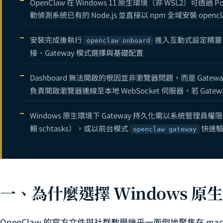
OpenClaw 在 Windows 11 原生環境（非 WSL2）可透
OpenClaw 
12
動偵測系統已有的 Node.js 並直接以 npm 全域安裝 opencl
OpenClaw
13
安裝完成後執行
進入互動式設定精靈，
openclaw onboard
14
接、Gateway 模式選擇與基礎配置
OpenClaw
15
Dashboard 無法開啟的根因並非瀏覽器問題，而是 Gatew
什麼是 OpenC
16
負責開啟瀏覽器連線至本地 WebSocket 伺服器，若 Gat
OpenClaw 多
17
Windows 原生環境下 Gateway 持久化需以系統管理員權
OpenClaw 
18
賴 schtasks），或以前台模式
快速
openclaw gateway
OpenClaw G
19
OpenClaw 語
20
OpenClaw
21
一、為什麼選擇 Windows 原
OpenClaw A
22
OpenClaw 自訂
22
OpenClaw 的官方文件與社群教學幾乎一面倒地聚焦在 macOS、