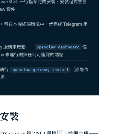
過 PowerShell 一行指令完成安裝，安裝程式會自
Browser Agent 瀏覽器自動化完全指南：從網頁操作到資料擷取
aw 套件
 安全性完全指南：沙盒機制、權限管理與風險防範
可在本機終端環境中一步完成 Telegram 串
 Cron 定時任務指南：自動化排程與無人值守執行
ay 服務未啟動——
僅
openclaw dashboard
law？2026 年最火紅的開源 AI 代理入門常見問題解答
eway 未運行則無任何可連線的端點
 Agent 協作完全指南：SubAgent、Agent Teams 與跨代理通訊架構實踐
限執行
（底層依
openclaw gateway install
+ OpenCode 整合指南：打造終端機原生的 AI 開發體驗
驗證
ateway 完整指南：Local 模式、遠端部署與 Headless 雲端架構實踐
音功能指南：ElevenLabs TTS 與 Whisper 語音辨識整合
 代理（Agent）設定完全指南：從建立、配置到進階管理
生安裝
gents 指令完全指南：add、list、config 與模型配置深度解析
 Skill 開發實戰：從 GoPlaces 到企業級 Skill 整合
[1]
Linux 與 WSL2 環境
。這很合理——