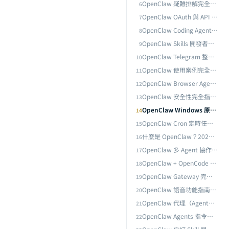
OpenClaw 疑難排解完全指南：Doctor 診斷、重啟修復與常見錯誤速查
6
OpenClaw OAuth 與 API 認證完整設定指南：多模型身份驗證架構實踐
7
OpenClaw Coding Agent 完全指南：用 AI 代理自動化軟體開發的實戰工作流
8
OpenClaw Skills 開發者指南：從 skill.md 規範到自定義技能的完整開發流程
9
OpenClaw Windows 原生安裝實戰：一行指令部署、Gateway 啟動障礙排除與 Dashboard 連線完整流程
目前
OpenClaw Telegram 整合完全指南：從機器人建立到遠端 AI 代理控制
10
OpenClaw 使用案例完全指南：十個實戰場景帶你理解 AI 代理的真正用途
11
OpenClaw Browser Agent 瀏覽器自動化完全指南：從網頁操作到資料擷取
12
OpenClaw 安全性完全指南：沙盒機制、權限管理與風險防範
13
OpenClaw Windows 原生安裝實戰：一行指令部署、Gateway 啟動障礙排除與 Dashboard 連線完整流程
14
OpenClaw Cron 定時任務指南：自動化排程與無人值守執行
15
什麼是 OpenClaw？2026 年最火紅的開源 AI 代理入門常見問題解答
16
OpenClaw 多 Agent 協作完全指南：SubAgent、Agent Teams 與跨代理通訊架構實踐
17
OpenClaw + OpenCode 整合指南：打造終端機原生的 AI 開發體驗
18
OpenClaw Gateway 完整指南：Local 模式、遠端部署與 Headless 雲端架構實踐
19
OpenClaw 語音功能指南：ElevenLabs TTS 與 Whisper 語音辨識整合
20
OpenClaw 代理（Agent）設定完全指南：從建立、配置到進階管理
21
OpenClaw Agents 指令完全指南：add、list、config 與模型配置深度解析
22