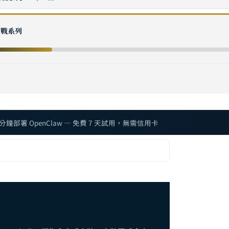
 Manus AI vs Claude Code：2026 AI 代理框架深度比較與選型指南
階實戰系列
 常用指令完整參考：從基礎操作到進階 CLI 技巧
 Hooks 完整指南：事件驅動自動化的設計模式與實戰案例
設定完全指南：從 openclaw.json 到模型管理的核心配置
整合實戰：Notion、Microsoft Teams 與 Slack 全通路 AI 助理部署指南
 疑難排解完全指南：Doctor 診斷、重啟修復與常見錯誤速查
 分鐘部署 OpenClaw — 免費 7 天試用，無需信用卡
OAuth 與 API 認證完整設定指南：多模型身份驗證架構實踐
Coding Agent 完全指南：用 AI 代理自動化軟體開發的實戰工作流
Skills 開發者指南：從 skill.md 規範到自定義技能的完整開發流程
Telegram 整合完全指南：從機器人建立到遠端 AI 代理控制
 使用案例完全指南：十個實戰場景帶你理解 AI 代理的真正用途