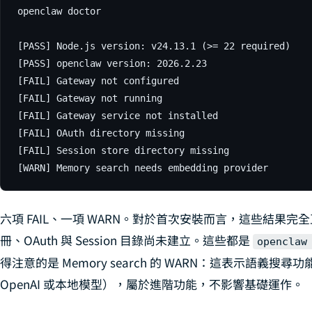
openclaw doctor

[PASS] Node.js version: v24.13.1 (>= 22 required)

[PASS] openclaw version: 2026.2.23

[FAIL] Gateway not configured

[FAIL] Gateway not running

[FAIL] Gateway service not installed

[FAIL] OAuth directory missing

[FAIL] Session store directory missing

[WARN] Memory search needs embedding provider
六項 FAIL、一項 WARN。對於首次安裝而言，這些結果完全
冊、OAuth 與 Session 目錄尚未建立。這些都是
openclaw
得注意的是 Memory search 的 WARN：這表示語義搜尋功能需
OpenAI 或本地模型），屬於進階功能，不影響基礎運作。