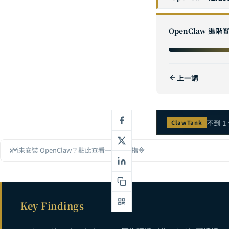
OpenClaw vs
1
OpenClaw 進
OpenClaw
2
OpenClaw
3
上一講
OpenClaw 
4
OpenClaw 企業
5
OpenClaw
6
不到 1
ClawTank
OpenClaw 
7
尚未安裝 OpenClaw？點此查看一鍵安裝指令
OpenClaw 
8
OpenClaw 
9
OpenClaw 
10
Key Findings
OpenClaw
11