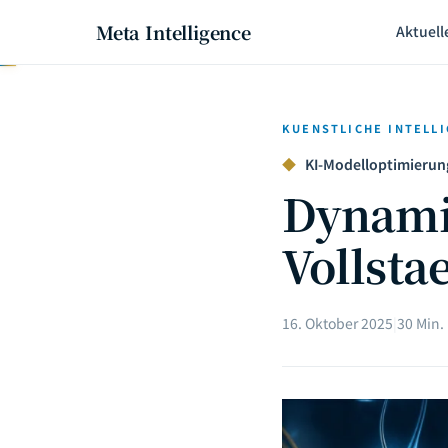
Meta Intelligence
Aktuell
KUENSTLICHE INTELL
◆
KI-Modelloptimierung 
Dynami
Vollsta
16. Oktober 2025
|
30 Min.