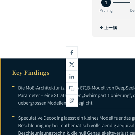
1
3
Pruning
De
4
上一講
5
6
Key Findings
Die MoE-Architektur (z. B. das 671B-Modell von DeepSeek-
Parameter – eine Strategie der „Gehirnpartitionierung", d
uebergrossen Modellen ermoeglicht
Speculative Decoding laesst ein kleines Modell fuer das 
Beschleunigung bei mathematisch vollstaendig aequivale
Beschleunigungstechnik, die null Genauigkeitsverlust ga