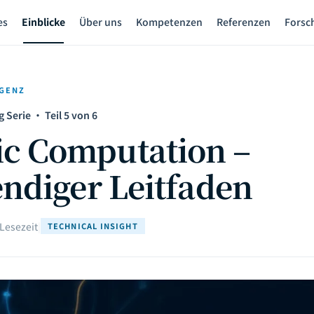
es
Einblicke
Über uns
Kompetenzen
Referenzen
Forsc
IGENZ
Serie · Teil 5 von 6
c Computation –
endiger Leitfaden
 Lesezeit
|
TECHNICAL INSIGHT