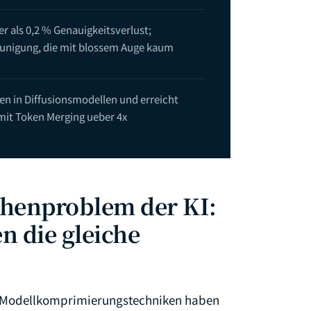
er als 0,2 % Genauigkeitsverlust;
leunigung, die mit blossem Auge kaum
 in Diffusionsmodellen und erreicht
 mit Token Merging ueber 4x
chenproblem der KI:
n die gleiche
sen Modellkomprimierungstechniken haben