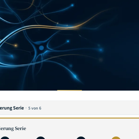
erung Serie
·
5 von 6
erung Serie