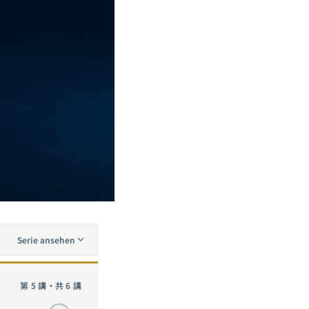
Serie ansehen
Der vollstandige Leitfaden zu Neural Network Pruning: Von Lottery Ticket bis SparseGPT -- wie Sie 90 % der Neuronen entfernen und die Praxis meistern
第 5 講・共 6 講
Der vollstandige Leitfaden zur Knowledge Distillation: Von Hintons Soft Targets bis DeepSeek-R1 -- wie kleine Modelle das Denken grosser Modelle erlernen