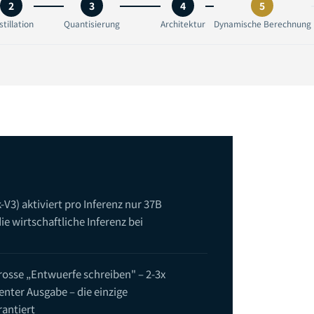
2
3
4
5
stillation
Quantisierung
Architektur
Dynamische Berechnung
V3) aktiviert pro Inferenz nur 37B
ie wirtschaftliche Inferenz bei
grosse „Entwuerfe schreiben" – 2-3x
nter Ausgabe – die einzige
rantiert