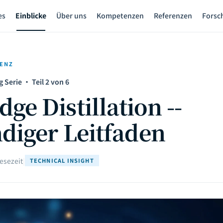
es
Einblicke
Über uns
Kompetenzen
Referenzen
Forsc
GENZ
Serie · Teil 2 von 6
ge Distillation --
ndiger Leitfaden
Lesezeit
|
TECHNICAL INSIGHT