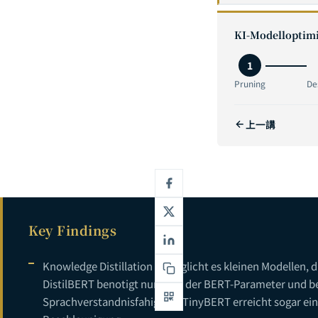
1
KI-Modelloptimi
2
1
3
Pruning
De
4
上一講
5
6
Key Findings
Knowledge Distillation ermoglicht es kleinen Modellen, d
DistilBERT benotigt nur 60 % der BERT-Parameter und b
Sprachverstandnisfahigkeit; TinyBERT erreicht sogar ein