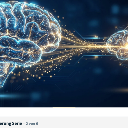
erung Serie
·
2 von 6