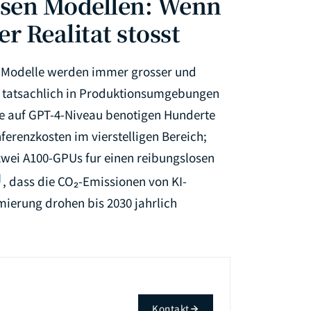
ossen Modellen: Wenn
r Realitat stosst
n: Modelle werden immer grosser und
ie tatsachlich in Produktionsumgebungen
le auf GPT-4-Niveau benotigen Hunderte
erenzkosten im vierstelligen Bereich;
zwei A100-GPUs fur einen reibungslosen
]
, dass die CO₂-Emissionen von KI-
ierung drohen bis 2030 jahrlich
Kontakt