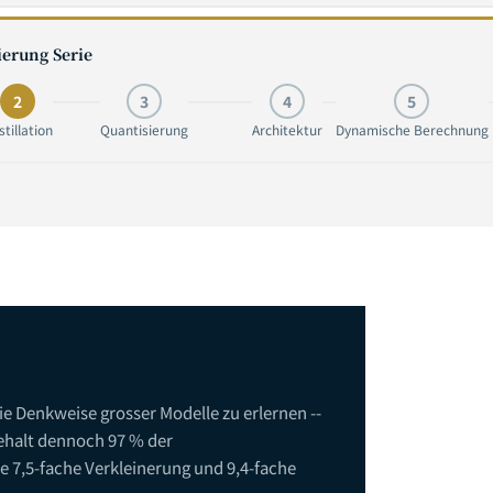
erung Serie
2
3
4
5
stillation
Quantisierung
Architektur
Dynamische Berechnung
ie Denkweise grosser Modelle zu erlernen --
ehalt dennoch 97 % der
e 7,5-fache Verkleinerung und 9,4-fache