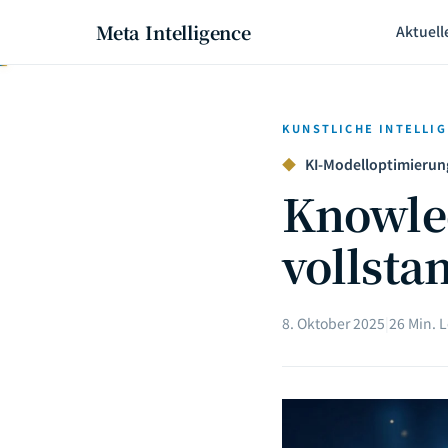
Meta Intelligence
Aktuell
KUNSTLICHE INTELLI
◆
KI-Modelloptimierung 
Knowled
vollsta
8. Oktober 2025
|
26 Min. 