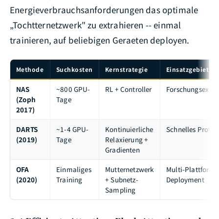
Energieverbrauchsanforderungen das optimale
„Tochtternetzwerk" zu extrahieren -- einmal
trainieren, auf beliebigen Geraeten deployen.
Methode
Suchkosten
Kernstrategie
Einsatzgebiet
NAS
~800 GPU-
RL + Controller
Forschungsexplo
(Zoph
Tage
2017)
DARTS
~1-4 GPU-
Kontinuierliche
Schnelles Protot
(2019)
Tage
Relaxierung +
Gradienten
OFA
Einmaliges
Mutternetzwerk
Multi-Plattform-
(2020)
Training
+ Subnetz-
Deployment
Sampling