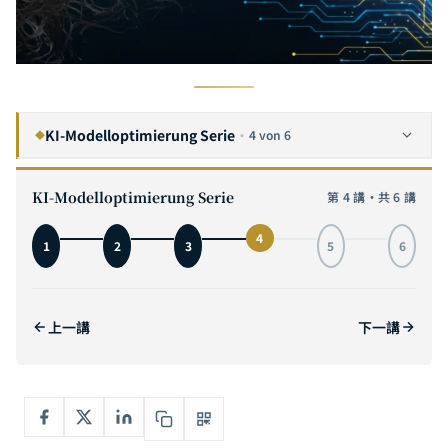
KI-Modelloptimierung Serie
·
4 von 6
◆
Der vollstandige Leitfaden zu Neural Network Pruning: Von Lottery Ticket bis SparseGPT -- wie Sie 90 % der Neuronen entfernen und die Praxis meistern
1
KI-Modelloptimierung Serie
第 4 講・共 6 講
Der vollstandige Leitfaden zur Knowledge Distillation: Von Hintons Soft Targets bis DeepSeek-R1 -- wie kleine Modelle das Denken grosser Modelle erlernen
2
4
1
2
3
5
6
Der vollstandige Leitfaden zur Modellquantisierung (Quantization): Mit 4 Bit ein 70B-Modell laden -- von INT8 bis GGUF in der Praxis
3
Vollstaendiger Leitfaden fuer effizientes Architekturdesign: Von MobileNet bis Mamba -- Warum ein von Anfang an richtig entworfenes AI-Modell zehnmal schneller ist als nachtraegliche Optimierung
4
AKTUELL
上一講
下一講
Dynamic Computation – Der vollstaendige Leitfaden: Von MoE (Mixture of Experts) bis Speculative Decoding – KI-Rechenleistung bedarfsgerecht zuweisen
5
Vollstaendiger Leitfaden zur AI-Modellkomprimierung und Effizienzoptimierung: Die synergetische Integration von Pruning, Destillation, Quantisierung, dynamischer Berechnung und effizienter Architektur
6