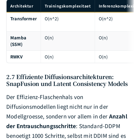
Architektur
Trainingskomplexitaet
Inferenzkomplexita
Transformer
O(n^2)
O(n^2)
Mamba
O(n)
O(n)
(SSM)
RWKV
O(n)
O(n)
2.7 Effiziente Diffusionsarchitekturen:
SnapFusion und Latent Consistency Models
Der Effizienz-Flaschenhals von
Diffusionsmodellen liegt nicht nur in der
Modellgroesse, sondern vor allem in der
Anzahl
der Entrauschungsschritte
: Standard-DDPM
benoetigt 1000 Schritte, selbst mit DDIM sind es